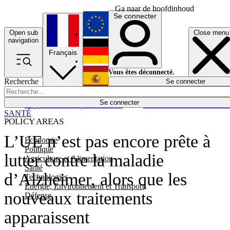
Ga naar de hoofdinhoud
Se connecter
Open sub
Close menu
English
navigation
Français
Deutsch
Vous êtes déconnecté.
Recherche
Se connecter
Español
Lumières éteintes
Se connecter
Rapporteur
Politique
Économie
Newsletters
Evénements
Em
SANTÉ
POLICY AREAS
L’UE n’est pas encore prête à
Economie
Politique
lutter contre la maladie
Agriculture et Alimentation
Santé
d’Alzheimer, alors que les
Technologies
Energie, Environnement et Transport
nouveaux traitements
Défense
apparaissent