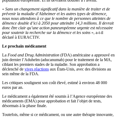
population européenne. Et ils devraient doubler à l’avenir.
«
Sans un changement significatif dans la manière de traiter et de
prévenir la maladie d’Alzheimer et les autres types de démence,
nous nous attendons à ce que le nombre de personnes atteintes de
démence double d’ici à 2050 pour atteindre 14,3 millions. Il devrait
donc être clair qu’une action paneuropéenne urgente est nécessaire
pour soutenir la recherche sur la démence et les soins
», a-t-il
déclaré à EURACTIV.
Le prochain médicament
La
Food and Drug Administration
(FDA) américaine a approuvé en
juin dernier l’Aduhelm (aducanumab) pour le traitement de la MA,
ciblant les premiers stades de la maladie. Son approbation a
déclenché de
vives réactions
aux États-Unis, avec des divisions au
sein même de la FDA.
Les critiques soulignent son coût élevé, estimé à environ 48 000
euros par an.
Le médicament a également été soumis à l’Agence européenne des
médicaments (EMA) pour approbation et fait l’objet de tests,
désormais à la phase finale.
Toutefois, même si ce médicament, ou une autre thérapie innovante,