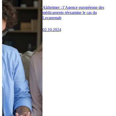
Alzheimer : l’Agence européenne des
médicaments réexamine le cas du
Lecanemab
02.10.2024