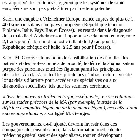
est approuvé, les critiques suggèrent que les systèmes de santé
européens ne sont pas prêts à tirer parti de leur potentiel.
Selon une enquête d’Alzheimer Europe menée auprès de plus de 1
400 soignants dans cinq pays européens (République tchèque,
Finlande, Italie, Pays-Bas et Écosse), les retards dans le diagnostic
de la maladie d’Alzheimer sont importants : cela prend en moyenne
2,1 ans pour établir un diagnostic (allant de 1,6 an pour la
République tchèque et l’Italie, à 2,5 ans pour l’Écosse).
Selon M. Georges, le manque de sensibilisation des familles des
patients et des professionnels de la santé, le déni et la stigmatisation
perçue des personnes touchées figurent parmi les principaux
obstacles. À cela s’ajoutent les problèmes d’infrastructure avec de
longs délais d’attente pour accéder aux spécialistes ou aux
diagnostics spécialisés, tels que les scanners cérébraux.
«
Avec les nouveaux traitements qui, espérons-le, se concentreront
sur les stades précoces de la MA (par exemple, le stade de la
déficience cognitive légère ou de la démence légère), ces défis seront
encore importants
», a souligné M. Georges.
Les gouvernements, a-t-il ajouté, devront investir dans des
campagnes de sensibilisation, dans la formation médicale des
médecins généralistes et des spécialistes, tout en développant