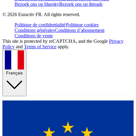
Bezoek ons op bluesky
Bezoek ons op threads
©
2026
Euractiv FR. All rights reserved.
Politique de confidentialité
Politique cookies
Conditions générales
Conditions d’abonnement
Conditions de vente
This site is protected by reCAPTCHA, and the Google
Privacy
Policy
and
Terms of Service
apply.
Français