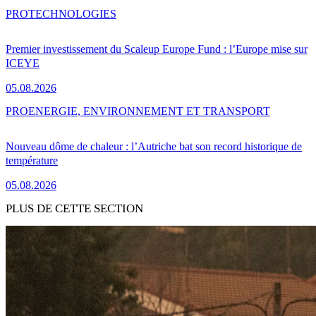
PRO
TECHNOLOGIES
Premier investissement du Scaleup Europe Fund : l’Europe mise sur
ICEYE
05.08.2026
PRO
ENERGIE, ENVIRONNEMENT ET TRANSPORT
Nouveau dôme de chaleur : l’Autriche bat son record historique de
température
05.08.2026
PLUS DE CETTE SECTION