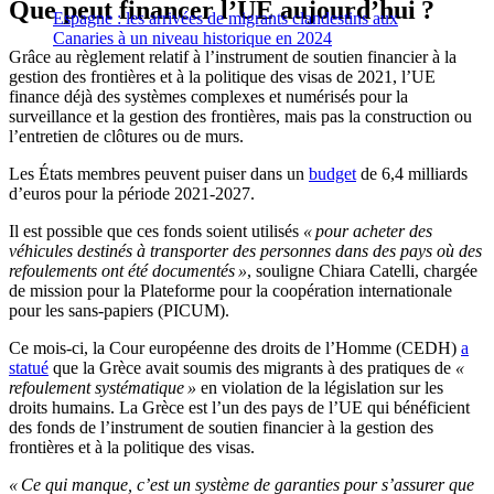
Que peut financer l’UE aujourd’hui ?
Espagne : les arrivées de migrants clandestins aux
Canaries à un niveau historique en 2024
Grâce au règlement relatif à l’instrument de soutien financier à la
gestion des frontières et à la politique des visas de 2021, l’UE
finance déjà des systèmes complexes et numérisés pour la
surveillance et la gestion des frontières, mais pas la construction ou
l’entretien de clôtures ou de murs.
Les États membres peuvent puiser dans un
budget
de 6,4 milliards
d’euros pour la période 2021-2027.
Il est possible que ces fonds soient utilisés
« pour acheter des
véhicules destinés à transporter des personnes dans des pays où des
refoulements ont été documentés »
, souligne Chiara Catelli, chargée
de mission pour la Plateforme pour la coopération internationale
pour les sans-papiers (PICUM).
Ce mois-ci, la Cour européenne des droits de l’Homme (CEDH)
a
statué
que la Grèce avait soumis des migrants à des pratiques de
«
refoulement systématique »
en violation de la législation sur les
droits humains. La Grèce est l’un des pays de l’UE qui bénéficient
des fonds de l’instrument de soutien financier à la gestion des
frontières et à la politique des visas.
« Ce qui manque, c’est un système de garanties pour s’assurer que