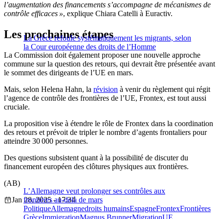
l’augmentation des financements s’accompagne de mécanismes de
contrôle efficaces »
, explique Chiara Catelli à Euractiv.
Les prochaines étapes
La Grèce refoule systématiquement les migrants, selon
la Cour européenne des droits de l’Homme
La Commission doit également proposer une nouvelle approche
commune sur la question des retours, qui devrait être présentée avant
le sommet des dirigeants de l’UE en mars.
Mais, selon Helena Hahn, la
révision
à venir du règlement qui régit
l’agence de contrôle des frontières de l’UE, Frontex, est tout aussi
cruciale.
La proposition vise à étendre le rôle de Frontex dans la coordination
des retours et prévoit de tripler le nombre d’agents frontaliers pour
atteindre 30 000 personnes.
Des questions subsistent quant à la possibilité de discuter du
financement européen des clôtures physiques aux frontières.
(AB)
L’Allemagne veut prolonger ses contrôles aux
Jan 28, 2025 - 17:34
frontières au-delà de mars
Politique
Allemagne
droits humains
Espagne
Frontex
Frontières
Grèce
Immigration
Magnus Brunner
Migration
UE