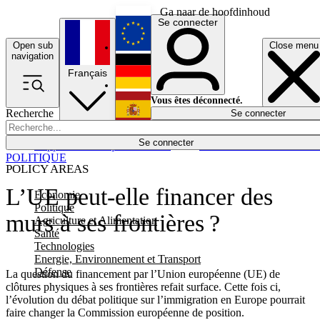
Ga naar de hoofdinhoud
Se connecter
Open sub
Close menu
English
navigation
Français
Deutsch
Vous êtes déconnecté.
Recherche
Se connecter
Español
Lumières éteintes
Se connecter
Rapporteur
Politique
Économie
Newsletters
Evénements
Em
POLITIQUE
POLICY AREAS
L’UE peut-elle financer des
Economie
Politique
murs à ses frontières ?
Agriculture et Alimentation
Santé
Technologies
Energie, Environnement et Transport
Défense
La question du financement par l’Union européenne (UE) de
clôtures physiques à ses frontières refait surface. Cette fois ci,
l’évolution du débat politique sur l’immigration en Europe pourrait
faire changer la Commission européenne de position.