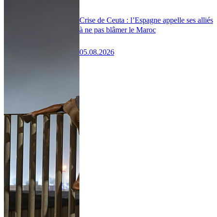
Crise de Ceuta : l’Espagne appelle ses alliés
à ne pas blâmer le Maroc
05.08.2026