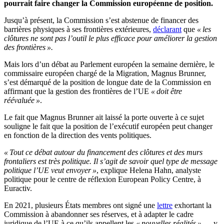
pourrait faire changer la Commission européenne de position.
Jusqu’à présent, la Commission s’est abstenue de financer des
barrières physiques à ses frontières extérieures,
déclarant
que
« les
clôtures ne sont pas l’outil le plus efficace pour améliorer la gestion
des frontières ».
Mais lors d’un débat au Parlement européen la semaine dernière, le
commissaire européen chargé de la Migration, Magnus Brunner,
s’est démarqué de la position de longue date de la Commission en
affirmant que la gestion des frontières de l’UE
« doit être
réévaluée »
.
Le fait que Magnus Brunner ait laissé la porte ouverte à ce sujet
souligne le fait que la position de l’exécutif européen peut changer
en fonction de la direction des vents politiques.
« Tout ce débat autour du financement des clôtures et des murs
frontaliers est très politique. Il s’agit de savoir quel type de message
politique l’UE veut envoyer »
, explique Helena Hahn, analyste
politique pour le centre de réflexion European Policy Centre, à
Euractiv.
En 2021, plusieurs États membres ont signé une
lettre
exhortant la
Commission à abandonner ses réserves, et à adapter le cadre
juridique de l’UE à ce qu’ils appellent les
« nouvelles réalités »
— y