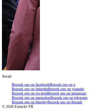
Social
Bezoek ons op facebook
Bezoek ons op x
Bezoek ons op linkedin
Bezoek ons op youtube
Bezoek ons op rss-feed
Bezoek ons op instagram
Bezoek ons op mastodon
Bezoek ons op telegram
Bezoek ons op bluesky
Bezoek ons op threads
©
2026
Euractiv FR