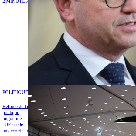
2 MINUTES
POLITIQUE
Refonte de la
politique
migratoire :
l'UE scelle
un accord sur