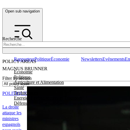
Open sub navigation
Recherche
Rapporteur
Politique
Économie
Newsletters
Evénements
Em
POLICY AREAS
MAGNUS BRUNNER
Economie
Politique
Filter by section
Agriculture et Alimentation
Santé
Technologies
POLITIQUE
Energie, Environnement et Transport
Défense
La droite
attaque les
ministres
espagnols