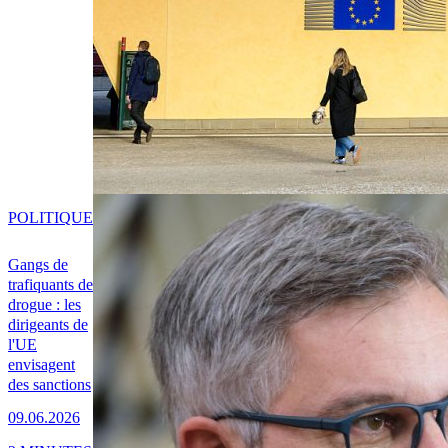
POLITIQUE
Gangs de
trafiquants de
drogue : les
dirigeants de
l'UE
envisagent
des sanctions
09.06.2026