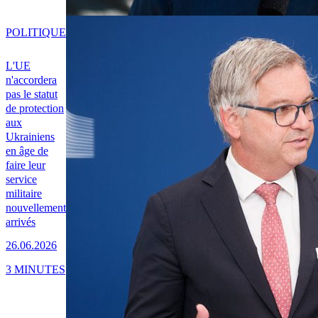
POLITIQUE
L'UE
n'accordera
pas le statut
de protection
aux
Ukrainiens
en âge de
faire leur
service
militaire
nouvellement
arrivés
26.06.2026
3 MINUTES