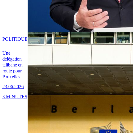
POLITIQUE
Une
délégation
talibane en
route pour
Bruxelles
23.06.2026
3 MINUTES