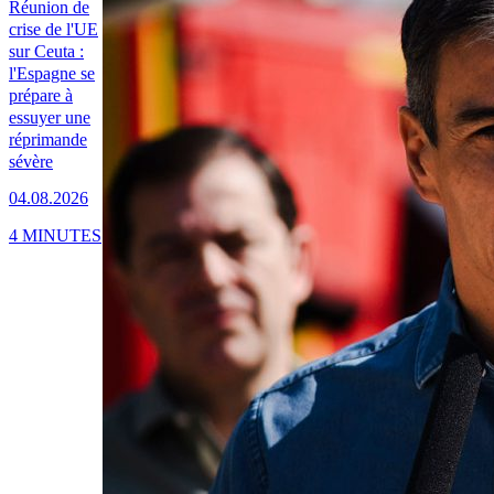
Réunion de
crise de l'UE
sur Ceuta :
l'Espagne se
prépare à
essuyer une
réprimande
sévère
04.08.2026
4 MINUTES