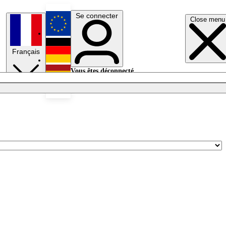
Se connecter
Close menu
English
Français
Deutsch
Vous êtes déconnecté.
Se connecter
Español
Lumières éteintes