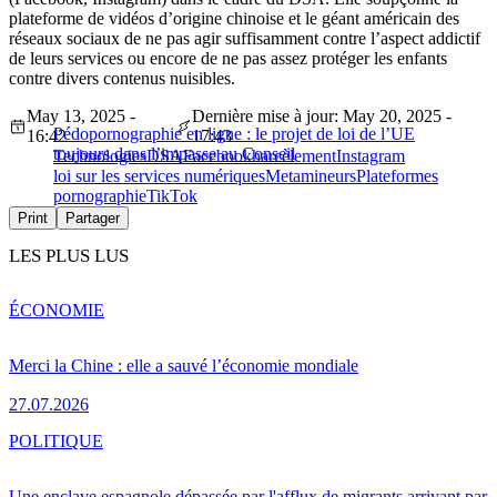
plateforme de vidéos d’origine chinoise et le géant américain des
réseaux sociaux de ne pas agir suffisamment contre l’aspect addictif
de leurs services ou encore de ne pas assez protéger les enfants
contre divers contenus nuisibles.
May 13, 2025 -
Dernière mise à jour: May 20, 2025 -
Pédopornographie en ligne : le projet de loi de l’UE
16:42
17:43
toujours dans l’impasse au Conseil
Technologies
DSA
Facebook
harcèlement
Instagram
loi sur les services numériques
Meta
mineurs
Plateformes
pornographie
TikTok
Print
Partager
LES PLUS LUS
ÉCONOMIE
Merci la Chine : elle a sauvé l’économie mondiale
27.07.2026
POLITIQUE
Une enclave espagnole dépassée par l'afflux de migrants arrivant par