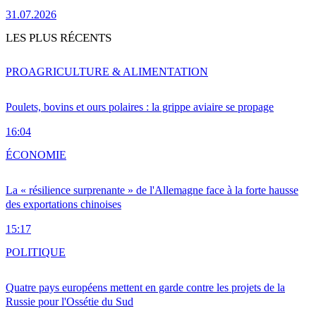
31.07.2026
LES PLUS RÉCENTS
PRO
AGRICULTURE & ALIMENTATION
Poulets, bovins et ours polaires : la grippe aviaire se propage
16:04
ÉCONOMIE
La « résilience surprenante » de l'Allemagne face à la forte hausse
des exportations chinoises
15:17
POLITIQUE
Quatre pays européens mettent en garde contre les projets de la
Russie pour l'Ossétie du Sud