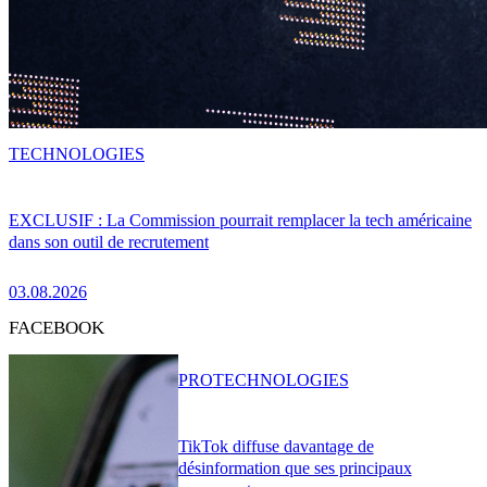
TECHNOLOGIES
EXCLUSIF : La Commission pourrait remplacer la tech américaine
dans son outil de recrutement
03.08.2026
FACEBOOK
PRO
TECHNOLOGIES
TikTok diffuse davantage de
désinformation que ses principaux