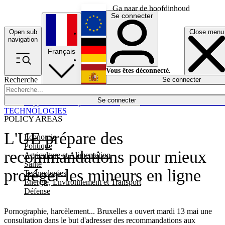
Ga naar de hoofdinhoud
Se connecter
Open sub
Close menu
English
navigation
Français
Deutsch
Vous êtes déconnecté.
Recherche
Se connecter
Español
Lumières éteintes
Se connecter
Rapporteur
Politique
Économie
Newsletters
Evénements
Em
TECHNOLOGIES
POLICY AREAS
L'UE prépare des
Economie
Politique
recommandations pour mieux
Agriculture et Alimentation
Santé
protéger les mineurs en ligne
Technologies
Energie, Environnement et Transport
Défense
Pornographie, harcèlement... Bruxelles a ouvert mardi 13 mai une
consultation dans le but d'adresser des recommandations aux