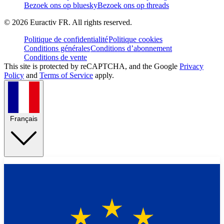
Bezoek ons op bluesky
Bezoek ons op threads
©
2026
Euractiv FR. All rights reserved.
Politique de confidentialité
Politique cookies
Conditions générales
Conditions d’abonnement
Conditions de vente
This site is protected by reCAPTCHA, and the Google
Privacy
Policy
and
Terms of Service
apply.
Français