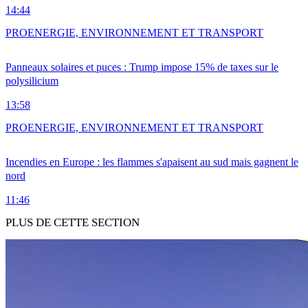
14:44
PRO
ENERGIE, ENVIRONNEMENT ET TRANSPORT
Panneaux solaires et puces : Trump impose 15% de taxes sur le
polysilicium
13:58
PRO
ENERGIE, ENVIRONNEMENT ET TRANSPORT
Incendies en Europe : les flammes s'apaisent au sud mais gagnent le
nord
11:46
PLUS DE CETTE SECTION