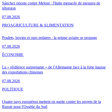
Sánchez riposte contre Meloni : l'Italie menacée de mesures de
rétorsion
07.08.2026
PRO
AGRICULTURE & ALIMENTATION
Poulets, bovins et ours polaires : la grippe aviaire se propage
07.08.2026
ÉCONOMIE
La « résilience surprenante » de l'Allemagne face à la forte hausse
des exportations chinoises
07.08.2026
POLITIQUE
Quatre pays européens mettent en garde contre les projets de la
Russie pour l'Ossétie du Sud