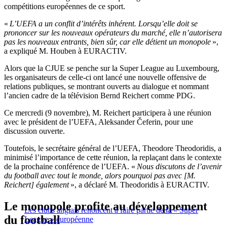
compétitions européennes de ce sport.
«
L’UEFA a un conflit d’intérêts inhérent. Lorsqu’elle doit se
prononcer sur les nouveaux opérateurs du marché, elle n’autorisera
pas les nouveaux entrants, bien sûr, car elle détient un monopole
»,
a expliqué M. Houben à EURACTIV.
Alors que la CJUE se penche sur la Super League au Luxembourg,
les organisateurs de celle-ci ont lancé une nouvelle offensive de
relations publiques, se montrant ouverts au dialogue et nommant
l’ancien cadre de la télévision Bernd Reichert comme PDG.
Ce mercredi (9 novembre), M. Reichert participera à une réunion
avec le président de l’UEFA, Aleksander Čeferin, pour une
discussion ouverte.
Toutefois, le secrétaire général de l’UEFA, Theodore Theodoridis, a
minimisé l’importance de cette réunion, la replaçant dans le contexte
de la prochaine conférence de l’UEFA. «
Nous discutons de l’avenir
du football avec tout le monde, alors pourquoi pas avec [M.
Reichert] également
», a déclaré M. Theodoridis à EURACTIV.
Le monopole profite au développement
Les clubs anglais renoncent à faire partie de la « Super
du football
League » européenne