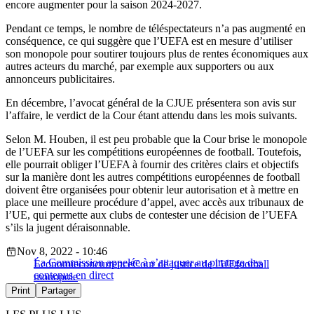
encore augmenter pour la saison 2024-2027.
Pendant ce temps, le nombre de téléspectateurs n’a pas augmenté en
conséquence, ce qui suggère que l’UEFA est en mesure d’utiliser
son monopole pour soutirer toujours plus de rentes économiques aux
autres acteurs du marché, par exemple aux supporters ou aux
annonceurs publicitaires.
En décembre, l’avocat général de la CJUE présentera son avis sur
l’affaire, le verdict de la Cour étant attendu dans les mois suivants.
Selon M. Houben, il est peu probable que la Cour brise le monopole
de l’UEFA sur les compétitions européennes de football. Toutefois,
elle pourrait obliger l’UEFA à fournir des critères clairs et objectifs
sur la manière dont les autres compétitions européennes de football
doivent être organisées pour obtenir leur autorisation et à mettre en
place une meilleure procédure d’appel, avec accès aux tribunaux de
l’UE, qui permette aux clubs de contester une décision de l’UEFA
s’ils la jugent déraisonnable.
Nov 8, 2022 - 10:46
La Commission appelée à s’attaquer au piratage des
Économie
concurrence
Cour de justice de l'UE
football
contenus en direct
monopole
Print
Partager