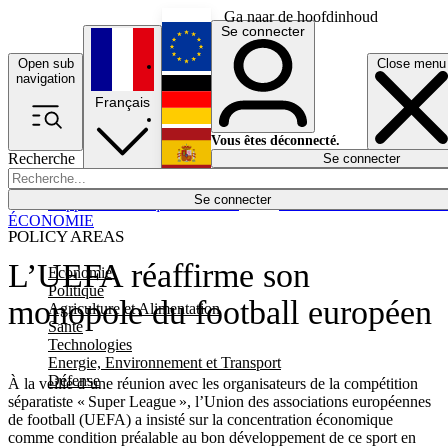
Ga naar de hoofdinhoud
Se connecter
Open sub
Close menu
English
navigation
Français
Deutsch
Vous êtes déconnecté.
Recherche
Se connecter
Español
Lumières éteintes
Se connecter
Rapporteur
Politique
Économie
Newsletters
Evénements
Em
ÉCONOMIE
POLICY AREAS
L’UEFA réaffirme son
Economie
Politique
monopole du football européen
Agriculture et Alimentation
Santé
Technologies
Energie, Environnement et Transport
Défense
À la veille d’une réunion avec les organisateurs de la compétition
séparatiste « Super League », l’Union des associations européennes
de football (UEFA) a insisté sur la concentration économique
comme condition préalable au bon développement de ce sport en