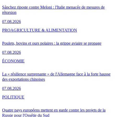
Sánchez riposte contre Meloni : l'Italie menacée de mesures de
rétorsion
07.08.2026
PRO
AGRICULTURE & ALIMENTATION
Poulets, bovins et ours polaires : la grippe aviaire se propage
07.08.2026
ÉCONOMIE
La « résilience surprenante » de l'Allemagne face à la forte hausse
des exportations chinoises
07.08.2026
POLITIQUE
Quatre pays européens mettent en garde contre les projets de la
Russie pour l'Ossétie du Sud