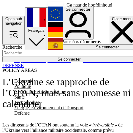
Ga naar de hoofdinhoud
Se connecter
Open sub
Close menu
English
navigation
Français
Deutsch
Vous êtes déconnecté.
Recherche
Se connecter
Español
Lumières éteintes
Se connecter
Rapporteur
Politique
Économie
Newsletters
Evénements
Em
DÉFENSE
POLICY AREAS
L’Ukraine se rapproche de
Economie
Politique
l’OTAN, mais sans promesse ni
Agriculture et Alimentation
Santé
calendrier
Technologies
Energie, Environnement et Transport
Défense
Les dirigeants de l’OTAN ont soutenu la voie
« irréversible »
de
l’Ukraine vers l’alliance militaire occidentale, comme prévu