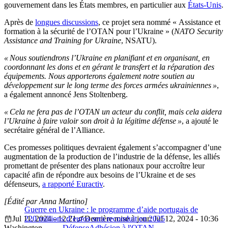
gouvernement dans les États membres, en particulier aux
États-Unis
.
Après de
longues discussions
, ce projet sera nommé « Assistance et
formation à la sécurité de l’OTAN pour l’Ukraine » (
NATO Security
Assistance and Training for Ukraine
, NSATU).
« Nous soutiendrons l’Ukraine en planifiant et en organisant, en
coordonnant les dons et en gérant le transfert et la réparation des
équipements. Nous apporterons également notre soutien au
développement sur le long terme des forces armées ukrainiennes »
,
a également annoncé Jens Stoltenberg.
« Cela ne fera pas de l’OTAN un acteur du conflit, mais cela aidera
l’Ukraine à faire valoir son droit à la légitime
défense »
, a ajouté le
secrétaire général de l’Alliance.
Ces promesses politiques devraient également s’accompagner d’une
augmentation de la production de l’industrie de la défense, les alliés
promettant de présenter des plans nationaux pour accroître leur
capacité afin de répondre aux besoins de l’Ukraine et de ses
défenseurs,
a rapporté Euractiv
.
[Édité par Anna Martino]
Guerre en Ukraine : le programme d’aide portugais de
Jul 11, 2024 - 12:21
220 millions d’euros sera reconduit en 2025
Dernière mise à jour: Jul 12, 2024 - 10:36
Washington
Défense
Adhésion à l'OTAN