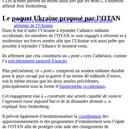
« Les actions parlent au moins aussi fort que les mots »
, a toutefois
affirmé Jens Stoltenberg.
Le paquet Ukraine proposé par l’OTAN
L’OTAN s’engage à renforcer les capacités de défense
aérienne de l’Ukraine
Dans le but d’aider l’Ukraine à rejoindre l’alliance militaire
occidentale, les membres de l’OTAN se sont engagés à réformer et à
moderniser ses forces armées afin que l’Ukraine soit aussi prête que
possible à rejoindre l’Alliance le moment venu.
Ils affirment que cela constituera un
« pont »
vers l’adhésion, comme
l’a
précédemment rapporté Euractiv
.
Plus précisément, ce
« pont »
comprend un soutien militaire durable
pour le pays ravagé par la guerre d’au moins 40 milliards d’euros,
soit le même niveau que les deux années précédentes,
principalement sous la forme d’
équipements occidentaux
.
Cet engagement vise à
« construire une armée capable de vaincre
l’agression russe aujourd’hui et de la dissuader demain »
, a
expliqué Jens Stoltenberg.
Il prévoit également d’institutionnaliser la
coordination
des
approvisionnements et des programmes d’entraînement sous l’égide
de l’OTAN afin de protéger cette aide des changements de