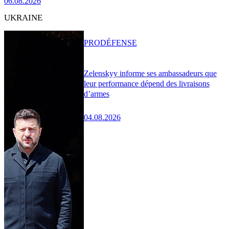
06.08.2026
UKRAINE
PRO
DÉFENSE
Zelenskyy informe ses ambassadeurs que
leur performance dépend des livraisons
d’armes
04.08.2026