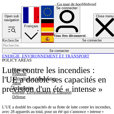
Ga naar de hoofdinhoud
Se connecter
Open sub
Close menu
English
navigation
Français
Deutsch
Vous êtes déconnecté.
Recherche
Se connecter
Español
Lumières éteintes
Se connecter
Rapporteur
Politique
Économie
Newsletters
Evénements
Em
ENERGIE, ENVIRONNEMENT ET TRANSPORT
POLICY AREAS
Lutte contre les incendies :
Economie
Politique
l'UE a doublé ses capacités en
Agriculture et Alimentation
Santé
prévision d'un été « intense »
Technologies
Energie, Environnement et Transport
Défense
L’UE a doublé les capacités de sa flotte de lutte contre les incendies,
avec 28 appareils au total, pour un été qui s’annonce « intense »