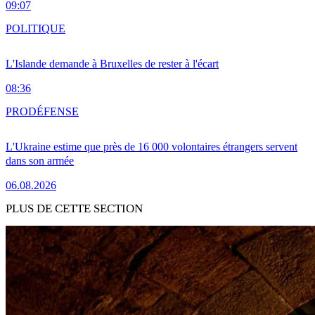
09:07
POLITIQUE
L'Islande demande à Bruxelles de rester à l'écart
08:36
PRO
DÉFENSE
L'Ukraine estime que près de 16 000 volontaires étrangers servent
dans son armée
06.08.2026
PLUS DE CETTE SECTION