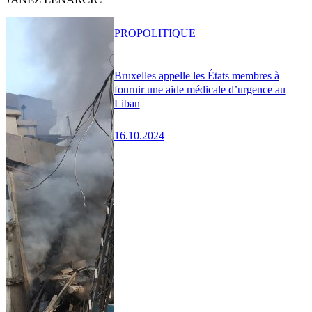
PRO
POLITIQUE
Bruxelles appelle les États membres à
fournir une aide médicale d’urgence au
Liban
16.10.2024