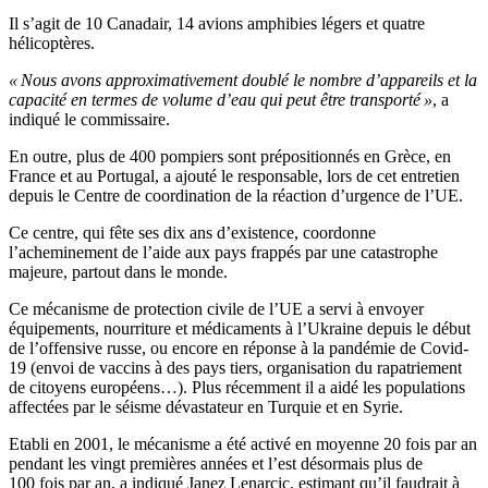
Il s’agit de 10 Canadair, 14 avions amphibies légers et quatre
hélicoptères.
« Nous avons approximativement doublé le nombre d’appareils et la
capacité en termes de volume d’eau qui peut être transporté »
, a
indiqué le commissaire.
En outre, plus de 400 pompiers sont prépositionnés en Grèce, en
France et au Portugal, a ajouté le responsable, lors de cet entretien
depuis le Centre de coordination de la réaction d’urgence de l’UE.
Ce centre, qui fête ses dix ans d’existence, coordonne
l’acheminement de l’aide aux pays frappés par une catastrophe
majeure, partout dans le monde.
Ce mécanisme de protection civile de l’UE a servi à envoyer
équipements, nourriture et médicaments à l’Ukraine depuis le début
de l’offensive russe, ou encore en réponse à la pandémie de Covid-
19 (envoi de vaccins à des pays tiers, organisation du rapatriement
de citoyens européens…). Plus récemment il a aidé les populations
affectées par le séisme dévastateur en Turquie et en Syrie.
Etabli en 2001, le mécanisme a été activé en moyenne 20 fois par an
pendant les vingt premières années et l’est désormais plus de
100 fois par an, a indiqué Janez Lenarcic, estimant qu’il faudrait à