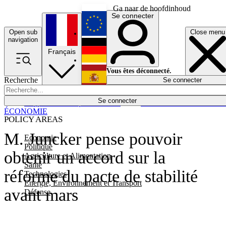
Ga naar de hoofdinhoud
Se connecter
Open sub
Close menu
English
navigation
Français
Deutsch
Vous êtes déconnecté.
Recherche
Se connecter
Español
Lumières éteintes
Se connecter
Rapporteur
Politique
Économie
Newsletters
Evénements
Em
ÉCONOMIE
POLICY AREAS
M. Juncker pense pouvoir
Economie
Politique
obtenir un accord sur la
Agriculture et Alimentation
Santé
réforme du pacte de stabilité
Technologies
Energie, Environnement et Transport
avant mars
Défense