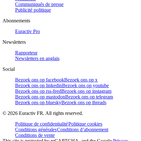
Communiqués de presse
Publicité politique
Abonnements
Euractiv Pro
Newsletters
Rapporteur
Newsletters en anglais
Social
Bezoek ons op facebook
Bezoek ons op x
Bezoek ons op linkedin
Bezoek ons op youtube
Bezoek ons op rss-feed
Bezoek ons op instagram
Bezoek ons op mastodon
Bezoek ons op telegram
Bezoek ons op bluesky
Bezoek ons op threads
©
2026
Euractiv FR. All rights reserved.
Politique de confidentialité
Politique cookies
Conditions générales
Conditions d’abonnement
Conditions de vente
This site is protected by reCAPTCHA, and the Google
Privacy