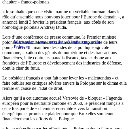
chapitre » franco-polonais.
« Je souhaite que cette visite marque un véritable tournant dans le
rôle qu’ensemble nous pouvons jouer pour l’Europe de demain », a
annoncé lundi 3 fevrier le président français, aux côtés de son
homologue polonais Andrzej Duda.
Lors d’une conférence de presse commune, le Premier ministre
Macron lance une opération séduction envers la
polonais Mateusz Morawiecki a dressé une longue liste de leurs
Pologne
points d’accord : maintien des aides de la politique agricole
commune, taxation des géants du numérique et des transactions
financières, lutte contre les paradis fiscaux, taxe carbone aux
frontières de l’Europe et développement des industries de défense,
dont le char du futur.
Le président français a tout fait pour lever les « malentendus » et
faire oublier ses critiques sévères envers la Pologne sur le climat et la
remise en cause de l’État de droit.
Alors qu’il a cet automne accusé Varsovie de « bloquer » l’agenda
européen pour la neutralité carbone en 2050, le président français a
cette fois parlé de « cheminer ensemble » vers la transition
énergétique et promis de plaider pour que Bruxelles soutienne
financièrement les efforts de la Pologne.
« Je ne mésestime pas les efforts que la Pologne devra faire » pour