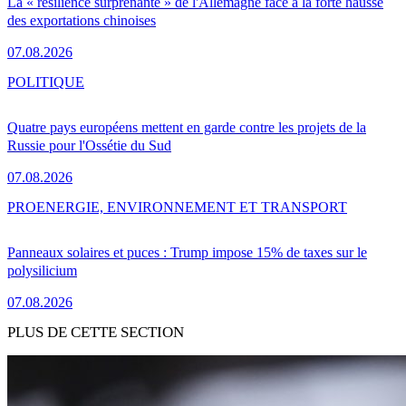
La « résilience surprenante » de l'Allemagne face à la forte hausse
des exportations chinoises
07.08.2026
POLITIQUE
Quatre pays européens mettent en garde contre les projets de la
Russie pour l'Ossétie du Sud
07.08.2026
PRO
ENERGIE, ENVIRONNEMENT ET TRANSPORT
Panneaux solaires et puces : Trump impose 15% de taxes sur le
polysilicium
07.08.2026
PLUS DE CETTE SECTION