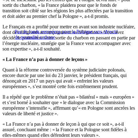
sortir du charbon, « la France plaidera pour que le fonds de
transition soit ciblé sur les régions les plus affectées par la transition
et doit aider au premier chef la Pologne », a-t-il promis.
Le Français en a profité pour mettre en avant son industrie nucléaire,
Pas de fonds européens pour la Pologne sans objectif
dont des dirigeants accompagnaient sa délégation. « Vous avez
de neutralité carbone
décidé de poursuivre votre sortie du charbon en passant en partie par
l’énergie nucléaire, stratégie que la France veut accompagner avec
son expertise », a-t-il souhaité.
« La France n’a pas à donner de leçons »
Quant à la réforme controversée du système judiciaire polonais,
encore durcie par une loi du 23 janvier, le président français, qui
dénonçait en 2017 un pays qui avait « enfreint les valeurs
européennes », s’est montré cette fois extrêmement prudent.
Il a répété que le problème n’était pas « bilatéral » mais « européen »
et s’est borné à souhaiter que « le dialogue avec la Commission
européenne s’intensifie », affirmant qu’« en Pologne sont ancrées les
valeurs de liberté et justice ».
« La France n’a pas à donner de leçon à qui que ce soit », a-t-il
assuré, concluant même : « la France et la Pologne sont fidèles à
elles-mêmes quand elles défendent leurs valeurs ».