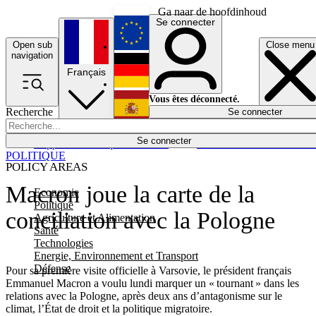
Ga naar de hoofdinhoud
Se connecter
Open sub
Close menu
English
navigation
Français
Deutsch
Vous êtes déconnecté.
Recherche
Se connecter
Español
Lumières éteintes
Se connecter
Rapporteur
Politique
Économie
Newsletters
Evénements
Em
POLITIQUE
POLICY AREAS
Macron joue la carte de la
Economie
Politique
conciliation avec la Pologne
Agriculture et Alimentation
Santé
Technologies
Energie, Environnement et Transport
Défense
Pour sa première visite officielle à Varsovie, le président français
Emmanuel Macron a voulu lundi marquer un « tournant » dans les
relations avec la Pologne, après deux ans d’antagonisme sur le
climat, l’État de droit et la politique migratoire.