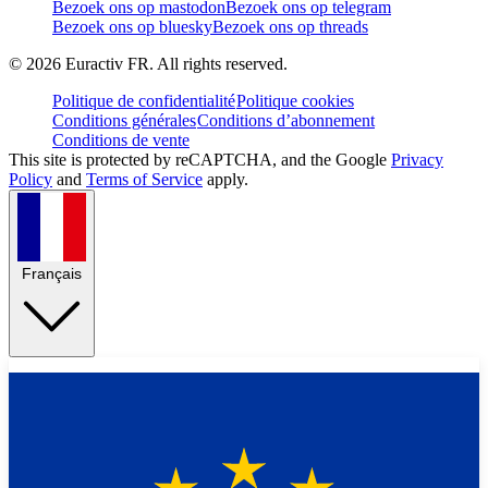
Bezoek ons op mastodon
Bezoek ons op telegram
Bezoek ons op bluesky
Bezoek ons op threads
©
2026
Euractiv FR. All rights reserved.
Politique de confidentialité
Politique cookies
Conditions générales
Conditions d’abonnement
Conditions de vente
This site is protected by reCAPTCHA, and the Google
Privacy
Policy
and
Terms of Service
apply.
Français