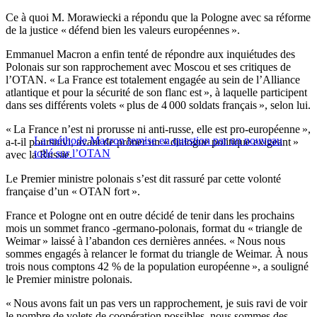
Ce à quoi M. Morawiecki a répondu que la Pologne avec sa réforme
de la justice « défend bien les valeurs européennes ».
Emmanuel Macron a enfin tenté de répondre aux inquiétudes des
Polonais sur son rapprochement avec Moscou et ses critiques de
l’OTAN. « La France est totalement engagée au sein de l’Alliance
atlantique et pour la sécurité de son flanc est », à laquelle participent
dans ses différents volets « plus de 4 000 soldats français », selon lui.
« La France n’est ni prorusse ni anti-russe, elle est pro-européenne »,
La méthode Macron remise en question par un nouveau
a-t-il poursuivi, avant de prôner un « dialogue politique exigeant »
tollé sur l’OTAN
avec la Russie.
Le Premier ministre polonais s’est dit rassuré par cette volonté
française d’un « OTAN fort ».
France et Pologne ont en outre décidé de tenir dans les prochains
mois un sommet franco -germano-polonais, format du « triangle de
Weimar » laissé à l’abandon ces dernières années. « Nous nous
sommes engagés à relancer le format du triangle de Weimar. À nous
trois nous comptons 42 % de la population européenne », a souligné
le Premier ministre polonais.
« Nous avons fait un pas vers un rapprochement, je suis ravi de voir
le nombre de volets de coopération possibles, nous sommes des