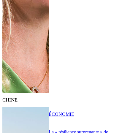
CHINE
ÉCONOMIE
La « résilience surprenante » de