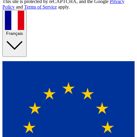
This site is protected by reCAPTCHA, and the Google
Privacy
Policy
and
Terms of Service
apply.
Français