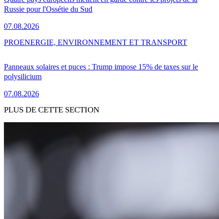
Russie pour l'Ossétie du Sud
07.08.2026
PRO
ENERGIE, ENVIRONNEMENT ET TRANSPORT
Panneaux solaires et puces : Trump impose 15% de taxes sur le
polysilicium
07.08.2026
PLUS DE CETTE SECTION