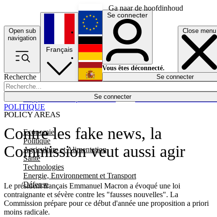
Ga naar de hoofdinhoud
Se connecter
Open sub
Close menu
English
navigation
Français
Deutsch
Vous êtes déconnecté.
Recherche
Se connecter
Español
Lumières éteintes
Se connecter
Rapporteur
Politique
Économie
Newsletters
Evénements
Em
POLITIQUE
POLICY AREAS
Contre les fake news, la
Economie
Politique
Commission veut aussi agir
Agriculture et Alimentation
Santé
Technologies
Energie, Environnement et Transport
Défense
Le président français Emmanuel Macron a évoqué une loi
contraignante et sévère contre les "fausses nouvelles". La
Commission prépare pour ce début d'année une proposition a priori
moins radicale.