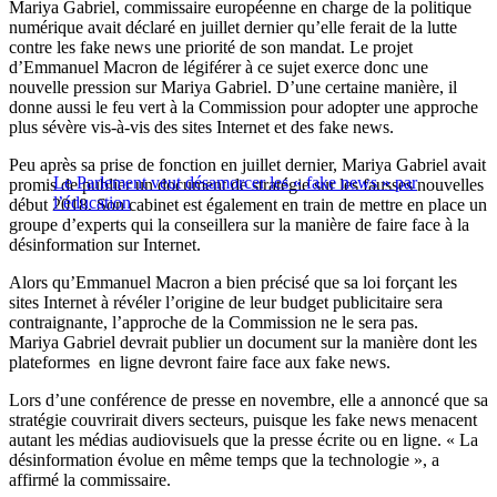
Mariya Gabriel, commissaire européenne en charge de la politique
numérique avait déclaré en juillet dernier qu’elle ferait de la lutte
contre les fake news une priorité de son mandat. Le projet
d’Emmanuel Macron de légiférer à ce sujet exerce donc une
nouvelle pression sur Mariya Gabriel. D’une certaine manière, il
donne aussi le feu vert à la Commission pour adopter une approche
plus sévère vis-à-vis des sites Internet et des fake news.
Peu après sa prise de fonction en juillet dernier, Mariya Gabriel avait
Le Parlement veut désamorcer les « fake news » par
promis de publier un document de stratégie sur les fausses nouvelles
l’éducation
début 2018. Son cabinet est également en train de mettre en place un
groupe d’experts qui la conseillera sur la manière de faire face à la
désinformation sur Internet.
Alors qu’Emmanuel Macron a bien précisé que sa loi forçant les
sites Internet à révéler l’origine de leur budget publicitaire sera
contraignante, l’approche de la Commission ne le sera pas.
Mariya Gabriel devrait publier un document sur la manière dont les
plateformes en ligne devront faire face aux fake news.
Lors d’une conférence de presse en novembre, elle a annoncé que sa
stratégie couvrirait divers secteurs, puisque les fake news menacent
autant les médias audiovisuels que la presse écrite ou en ligne. « La
désinformation évolue en même temps que la technologie », a
affirmé la commissaire.