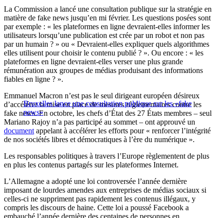
La Commission a lancé une consultation publique sur la stratégie en
matière de fake news jusqu’en mi février. Les questions posées sont
par exemple : « les plateformes en ligne devraient-elles informer les
utilisateurs lorsqu’une publication est crée par un robot et non pas
par un humain ? » ou « Devraient-elles expliquer quels algorithmes
elles utilisent pour choisir le contenu publié ? ». Ou encore : « les
plateformes en ligne devraient-elles verser une plus grande
rémunération aux groupes de médias produisant des informations
fiables en ligne ? ».
Emmanuel Macron n’est pas le seul dirigeant européen désireux
Bruxelles lance une consultation publique sur les «fake
d’accélérer la mise en place de mesures réglementaires contre les
news»
fake news. En octobre, les chefs d’État des 27 États membres – seul
Mariano Rajoy n’a pas participé au sommet – ont approuvé un
document
appelant à accélérer les efforts pour « renforcer l’intégrité
de nos sociétés libres et démocratiques à l’ère du numérique ».
Les responsables politiques à travers l’Europe règlementent de plus
en plus les contenus partagés sur les plateformes Internet.
L’Allemagne a adopté une loi controversée l’année dernière
imposant de lourdes amendes aux entreprises de médias sociaux si
celles-ci ne suppriment pas rapidement les contenus illégaux, y
compris les discours de haine. Cette loi a poussé Facebook a
embauché l’année dernière des centaines de personnes en