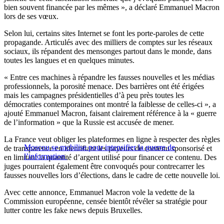
bien souvent financée par les mêmes », a déclaré Emmanuel Macron
lors de ses vœux.
Selon lui, certains sites Internet se font les porte-paroles de cette
propagande. Articulés avec des milliers de comptes sur les réseaux
sociaux, ils répandent des mensonges partout dans le monde, dans
toutes les langues et en quelques minutes.
« Entre ces machines à répandre les fausses nouvelles et les médias
professionnels, la porosité menace. Des barrières ont été érigées
mais les campagnes présidentielles d’à peu près toutes les
démocraties contemporaines ont montré la faiblesse de celles-ci », a
ajouté Emmanuel Macron, faisant clairement référence à la « guerre
de l’information » que la Russie est accusée de mener.
La France veut obliger les plateformes en ligne à respecter des règles
Moscou se mobilise pour intensifier la guerre de
de transparence en identifiant les payeurs de contenu sponsorisé et
l’information
en limitant la quantité d’argent utilisé pour financer ce contenu. Des
juges pourraient également être convoqués pour contrecarrer les
fausses nouvelles lors d’élections, dans le cadre de cette nouvelle loi.
Avec cette annonce, Emmanuel Macron vole la vedette de la
Commission européenne, censée bientôt révéler sa stratégie pour
lutter contre les fake news depuis Bruxelles.