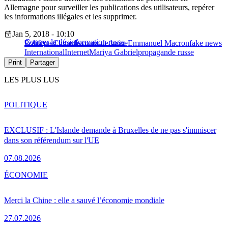
Allemagne pour surveiller les publications des utilisateurs, repérer
les informations illégales et les supprimer.
Jan 5, 2018 - 10:10
Contrer la désinformation russe
Politique
Chine
discours de haine
Emmanuel Macron
fake news
International
Internet
Mariya Gabriel
propagande russe
Print
Partager
LES PLUS LUS
POLITIQUE
EXCLUSIF : L'Islande demande à Bruxelles de ne pas s'immiscer
dans son référendum sur l'UE
07.08.2026
ÉCONOMIE
Merci la Chine : elle a sauvé l’économie mondiale
27.07.2026