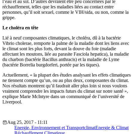
l’eau et au sol. D’autres devraient être peu concernées par le
réchauffement, telles que les maladies liées au contact entre
personnes, qu’il soit sexuel, comme le VIH/sida, ou non, comme la
grippe.
Le choléra en tête
Lié à neuf composantes climatiques, le choléra, dû à la bactérie
Vibrio cholerae, remporte la palme de la maladie dont les liens avec
le climat sont les plus forts, devant la douve du foie (maladie
affectant les moutons, liée au parasite Fasciola hepatica), la maladie
du charbon (bactérie Bacillus anthracis) et la maladie de Lyme
(bactérie Borrelia burgdorferi, portée par les tiques).
Actuellement, « la plupart des études analysant les effets climatiques
ne tiennent compte qu’un, ou au plus deux, composantes du climat.
Nos résultats montrent qu’il faudrait aller plus loin si nous voulons
vraiment comprendre les impacts futurs du climat sur notre santé »,
explique Marie McIntyre dans un communiqué de l’université de
Liverpool.
Aug 25, 2017 - 11:11
Energie, Environnement et Transport
climat
Energie & Climat
Réchauffement Climatique