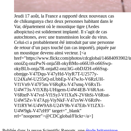
Jeudi 17 août, la France a rapporté deux nouveaux cas
de chikungunya chez deux personnes habitant dans le
Var, département où le moustique tigre (Aedes
albopictus) est solidement implanté. Il s’agit de cas
autochtones, avec une transmission locale du virus.
Celui-ci a probablement été introduit par une personne
de retour d’un pays touché (un cas importé), piquée par
un moustique devenu ainsi vecteur. [<a
href="https://www.flickr.com/photos/cdcglobal/14684093902/in
onoiZq-onzPwN-onja5B-okyBMo-o66Ui9-o66Swp-
okyBLb-onja7R-onja82-onz3iG-obDJZH-o66Ssg-
obmjge-V47Dqu-V47yHd-ViyR7T-U2577y-
U24XaW-U255rQ-nUbbEp-V47wJo-V6RzUH-
Vf1Vn9-V47F5m-V6RqRx-V47smq-V6RxTi-
U4W73x-Vf1XBj-UHigem-U4W4EB-V6RAot-
V6RteP-V47vsf-Vf1SyJ-Vf1XaN-2V6hSi-V6Rsst-
U4W5Zv-V47Apj-ViyNkF-V47zvW-V6RrPe-
Vf1RYW-U4W9A8-U24V9b-V47Eib-Vf1ZX1-
U4W9gk-V47zH9" target="_blank"
rel="noopener">@CDCglobal/Flickr</a>]
Publiée dans la revue Scientific Reports, une
étude britannique