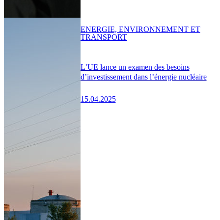
ENERGIE, ENVIRONNEMENT ET
TRANSPORT
L’UE lance un examen des besoins
d’investissement dans l’énergie nucléaire
15.04.2025