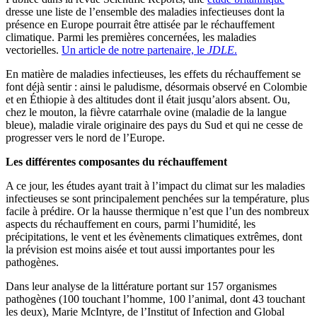
dresse une liste de l’ensemble des maladies infectieuses dont la
présence en Europe pourrait être attisée par le réchauffement
climatique. Parmi les premières concernées, les maladies
vectorielles.
Un article de notre partenaire, le
JDLE
.
En matière de maladies infectieuses, les effets du réchauffement se
font déjà sentir : ainsi le paludisme, désormais observé en Colombie
et en Éthiopie à des altitudes dont il était jusqu’alors absent. Ou,
chez le mouton, la fièvre catarrhale ovine (maladie de la langue
bleue), maladie virale originaire des pays du Sud et qui ne cesse de
progresser vers le nord de l’Europe.
Les différentes composantes du réchauffement
A ce jour, les études ayant trait à l’impact du climat sur les maladies
infectieuses se sont principalement penchées sur la température, plus
facile à prédire. Or la hausse thermique n’est que l’un des nombreux
aspects du réchauffement en cours, parmi l’humidité, les
précipitations, le vent et les évènements climatiques extrêmes, dont
la prévision est moins aisée et tout aussi importantes pour les
pathogènes.
Dans leur analyse de la littérature portant sur 157 organismes
pathogènes (100 touchant l’homme, 100 l’animal, dont 43 touchant
les deux), Marie McIntyre, de l’Institut of Infection and Global