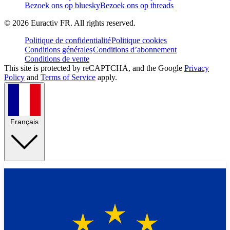
Bezoek ons op bluesky
Bezoek ons op threads
©
2026
Euractiv FR. All rights reserved.
Politique de confidentialité
Politique cookies
Conditions générales
Conditions d’abonnement
Conditions de vente
This site is protected by reCAPTCHA, and the Google
Privacy
Policy
and
Terms of Service
apply.
Français