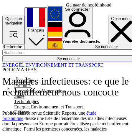
Ga naar de hoofdinhoud
Se connecter
Open sub
Close menu
English
navigation
Français
Deutsch
Vous êtes déconnecté.
Recherche
Se connecter
Español
Lumières éteintes
Se connecter
Rapporteur
Politique
Économie
Newsletters
Evénements
Em
ENERGIE, ENVIRONNEMENT ET TRANSPORT
POLICY AREAS
Maladies infectieuses: ce que le
Economie
Politique
réchauffement nous concocte
Agriculture et Alimentation
Santé
Technologies
Energie, Environnement et Transport
Défense
Publiée dans la revue Scientific Reports, une
étude
britannique
dresse une liste de l’ensemble des maladies infectieuses
dont la présence en Europe pourrait être attisée par le réchauffement
climatique. Parmi les premières concernées, les maladies