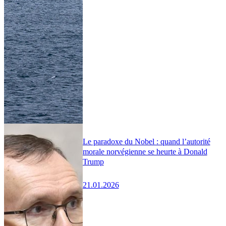
Le paradoxe du Nobel : quand l’autorité
morale norvégienne se heurte à Donald
Trump
21.01.2026