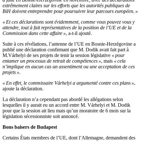
extrêmement claires sur les efforts que les autorités publiques de
BiH doivent entreprendre pour poursuivre leur parcours européen.
»
«
Et ces déclarations sont évidemment, comme vous pouvez vous y
attendre, tout à fait représentatives de la position de
l’
UE et de la
Commission dans cette affaire
»
, a-t-il ajouté.
Suite à ces révélations,
l’
antenne de
l’
UE en Bosnie-Herzégovine a
publié une déclaration confirmant que
M.
Dodik avait fait part à
M.Várhelyi de ses projets de tenir la session législative
«
pour
entamer un processus de retrait de compétences
»
, mais
«
cela
n’
implique en aucun cas un assentiment ou une acceptation de ces
projets
»
.
«
En effet, le commissaire Várhelyi a argumenté contre ces plans
»
,
ajoute la déclaration.
La déclaration
n’
a cependant pas abordé les allégations selon
lesquelles il y aurait eu un accord entre
M.
Várhelyi et M. Dodik
pour que la session ait lieu mais
qu’
un moratoire de
6
mois sur la
législation sécessionniste soit annoncé.
Bons baisers de Budapest
Certains États membres de
l’
UE, dont
l’
Allemagne, demandent des