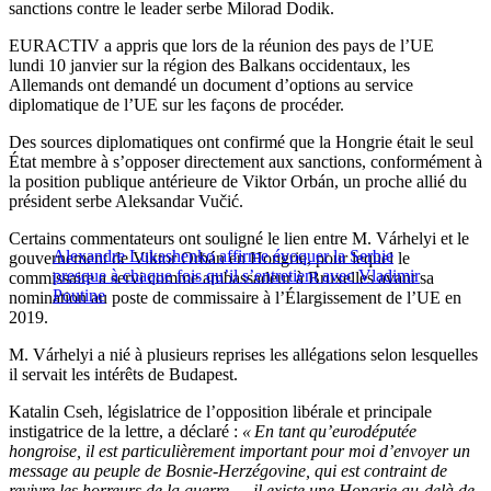
sanctions contre le leader serbe Milorad Dodik.
EURACTIV a appris que lors de la réunion des pays de
l’
UE
lundi
10
janvier sur la région des Balkans occidentaux, les
Allemands ont demandé un document
d’
options au service
diplomatique de
l’
UE sur les façons de procéder.
Des sources diplomatiques ont confirmé que la Hongrie était le seul
État membre à
s’
opposer directement aux sanctions, conformément à
la position publique antérieure de Viktor Orbán, un proche allié du
président serbe Aleksandar Vučić.
Certains commentateurs ont souligné le lien entre M. Várhelyi et le
Alexandre Lukashenko affirme évoquer la Serbie
gouvernement de Viktor Orbán en Hongrie, pour lequel le
presque à chaque fois qu’il s’entretient avec Vladimir
commissaire a servi comme ambassadeur à Bruxelles avant sa
Poutine
nomination au poste de commissaire à l’Élargissement de l’UE en
2019.
M. Várhelyi a nié à plusieurs reprises les allégations selon lesquelles
il servait les intérêts de Budapest.
Katalin Cseh, législatrice de l’opposition libérale et principale
instigatrice de la lettre, a déclaré :
« En tant qu’eurodéputée
hongroise, il est particulièrement important pour moi d’envoyer un
message au peuple de Bosnie-Herzégovine, qui est contraint de
revivre les horreurs de la guerre — il existe une Hongrie au-delà de