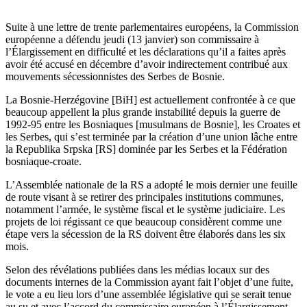
Suite à une lettre de trente parlementaires européens, la Commission
européenne a défendu jeudi (1
3
janvier) son commissaire à
l’
Élargissement en difficulté et les déclarations
qu’
il a faites après
avoir été accusé en décembre
d’
avoir indirectement contribué aux
mouvements sécessionnistes des Serbes de Bosnie.
La Bosnie-Herzégovine
[
BiH
]
est actuellement confrontée à ce que
beaucoup appellent la plus grande instabilité depuis la guerre de
1992-95 entre les Bosniaques
[
musulmans de Bosnie
]
, les Croates et
les Serbes, qui
s’
est terminée par la création
d’
une union lâche entre
la Republika Srpska
[
RS
]
dominée par les Serbes et la Fédération
bosniaque-croate.
L’
Assemblée nationale de la RS a adopté le mois dernier une feuille
de route visant à se retirer des principales institutions communes,
notamment
l’
armée, le système fiscal et le système judiciaire.
Les
projets de loi régissant ce que beaucoup considèrent comme une
étape vers la sécession de la RS doivent être élaborés dans les six
mois.
Selon des révélations publiées dans les médias locaux sur des
documents internes de la Commission ayant fait
l’
objet
d’
une fuite,
le vote a eu lieu lors
d’
une assemblée législative qui se serait tenue
au su et avec
l’
accord du commissaire européen à
l’
Élargissement,