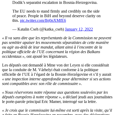
Dodik’s separatist escalation in Bosnia-Herzegovina.
The EU needs to stand firmly and credibly on the side
of peace. People in BiH and beyond deserve clarity on
this.
pic.twitter.com/Ihj0nXMfE6
— Katalin Cseh (@katka_cseh)
January 12, 2022
«
Il va sans dire que les représentants de la Commission ne peuvent
pas sembler apaiser les mouvements séparatistes de cette manière
ou agir au-delà de leur mandat, allant ainsi
à l’encontre
de la
politique officielle de
l’
UE concernant la région des Balkans
occidentaux
»
, ont ajouté les législateurs.
Les députés ont demandé à
Mme
von der
Leyen si elle considérait
que la conduite de
M.
Várhelyi était conforme à la politique
officielle de
l’
UE
à l’égard
de la Bosnie-Herzégovine et
s’
il y aurait
«
une inspection interne approfondie pour déterminer si ses actions
sont compatibles avec son rôle de commissaire
»
.
«
Nous réserverons notre réponse aux questions soulevées par les
députés européens à notre réponse
»
, a déclaré jeudi aux journalistes
le porte-parole principal Eric Mamer, interrogé sur la lettre.
«
Je crois que le commissaire lui-même est sorti après la visite,
qu’
il
a faite en Bosnie-Herzégovine en novembre, avec des déclarations