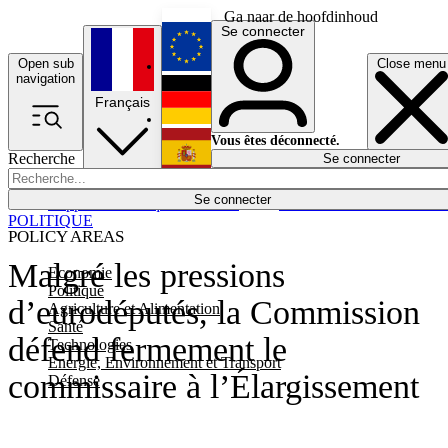
Ga naar de hoofdinhoud
Se connecter
Open sub
Close menu
English
navigation
Français
Deutsch
Vous êtes déconnecté.
Recherche
Se connecter
Español
Lumières éteintes
Se connecter
Rapporteur
Politique
Économie
Newsletters
Evénements
Em
POLITIQUE
POLICY AREAS
Malgré les pressions
Economie
Politique
d’eurodéputés, la Commission
Agriculture et Alimentation
Santé
défend fermement le
Technologies
Energie, Environnement et Transport
commissaire à l’Élargissement
Défense