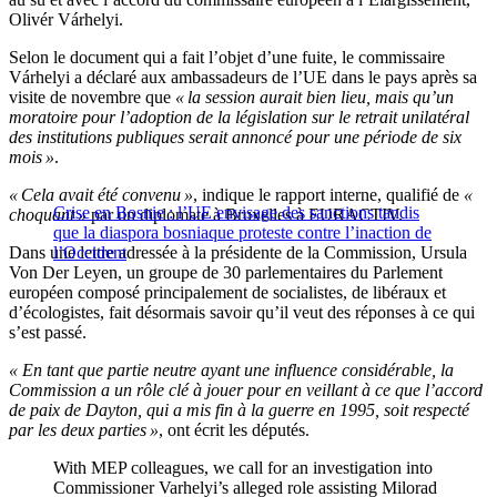
Olivér Várhelyi.
Selon le document qui a fait l’objet d’une fuite, le commissaire
Várhelyi a déclaré aux ambassadeurs de l’UE dans le pays après sa
visite de novembre que
« la session aurait bien lieu, mais qu’un
moratoire pour l’adoption de la législation sur le retrait unilatéral
des institutions publiques serait annoncé pour une période de six
mois »
.
«
Cela avait été convenu
»
, indique le rapport interne, qualifié de
«
Crise en Bosnie : l’UE envisage des sanctions tandis
choquant
»
par un diplomate à Bruxelles à EURACTIV.
que la diaspora bosniaque proteste contre l’inaction de
Dans une lettre adressée à la présidente de la Commission, Ursula
l’Occident
Von Der
Leyen, un groupe de
30
parlementaires du Parlement
européen composé principalement de socialistes, de libéraux et
d’
écologistes, fait désormais savoir
qu’
il veut des réponses à ce qui
s’
est passé.
«
En tant que partie neutre ayant une influence considérable, la
Commission a un rôle clé à jouer pour en veillant à ce que
l’
accord
de paix de Dayton, qui a mis fin à la guerre en 1995, soit respecté
par les deux parties
»
, ont écrit les députés.
With MEP colleagues, we call for an investigation into
Commissioner Varhelyi’s alleged role assisting Milorad