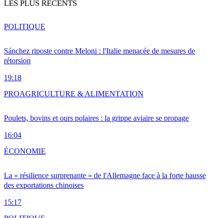
LES PLUS RÉCENTS
POLITIQUE
Sánchez riposte contre Meloni : l'Italie menacée de mesures de
rétorsion
19:18
PRO
AGRICULTURE & ALIMENTATION
Poulets, bovins et ours polaires : la grippe aviaire se propage
16:04
ÉCONOMIE
La « résilience surprenante » de l'Allemagne face à la forte hausse
des exportations chinoises
15:17