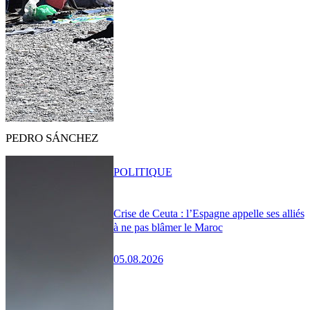
PEDRO SÁNCHEZ
POLITIQUE
Crise de Ceuta : l’Espagne appelle ses alliés
à ne pas blâmer le Maroc
05.08.2026