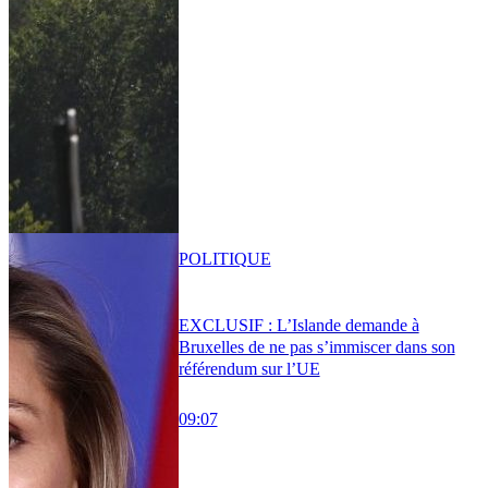
POLITIQUE
EXCLUSIF : L’Islande demande à
Bruxelles de ne pas s’immiscer dans son
référendum sur l’UE
09:07