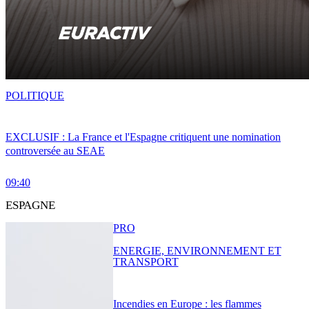
POLITIQUE
EXCLUSIF : La France et l'Espagne critiquent une nomination
controversée au SEAE
09:40
ESPAGNE
PRO
ENERGIE, ENVIRONNEMENT ET
TRANSPORT
Incendies en Europe : les flammes