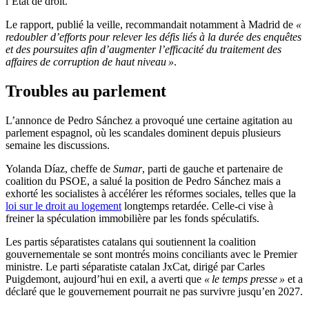
l’État de droit.
Le rapport, publié la veille, recommandait notamment à Madrid de
«
redoubler d’efforts pour relever les défis liés à la durée des enquêtes
et des poursuites afin d’augmenter l’efficacité du traitement des
affaires de corruption de haut niveau »
.
Troubles au parlement
L’annonce de Pedro Sánchez a provoqué une certaine agitation au
parlement espagnol, où les scandales dominent depuis plusieurs
semaine les discussions.
Yolanda Díaz, cheffe de
Sumar
, parti de gauche et partenaire de
coalition du PSOE, a salué la position de Pedro Sánchez mais a
exhorté les socialistes à accélérer les réformes sociales
, telles que la
loi sur le droit au logement
longtemps retardée. Celle-ci vise à
freiner la
spéculation immobilière par les fonds spéculatifs.
Les partis séparatistes catalans qui soutiennent la coalition
gouvernementale se sont montrés moins conciliants avec le Premier
ministre. Le parti séparatiste catalan JxCat, dirigé par Carles
Puigdemont, aujourd’hui en exil, a averti que
« le temps presse »
et a
déclaré que le gouvernement pourrait ne pas survivre jusqu’en 2027.