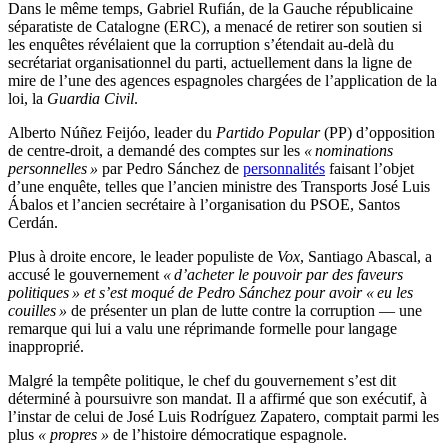
Dans le même temps, Gabriel Rufián, de la Gauche républicaine
séparatiste de Catalogne (ERC), a menacé de retirer son soutien si
les enquêtes révélaient que la corruption s’étendait au-delà du
secrétariat organisationnel du parti, actuellement dans la ligne de
mire de l’une des agences espagnoles chargées de l’application de la
loi, la
Guardia Civil
.
Alberto Núñez Feijóo, leader du
Partido Popular
(PP) d’opposition
de centre-droit, a demandé des comptes sur les
« nominations
personnelles »
par Pedro Sánchez de
personnalités
faisant l’objet
d’une enquête, telles que l’ancien ministre des Transports José Luis
Ábalos et l’ancien secrétaire à l’organisation du PSOE, Santos
Cerdán.
Plus à droite encore, le leader populiste de
Vox
, Santiago Abascal, a
accusé le gouvernement
« d’acheter le pouvoir par des faveurs
politiques » et s’est moqué de Pedro Sánchez pour avoir « eu les
couilles »
de présenter un plan de lutte contre la corruption — une
remarque qui lui a valu une réprimande formelle pour langage
inapproprié.
Malgré la tempête politique, le chef du gouvernement s’est dit
déterminé à poursuivre son mandat. Il a affirmé que son exécutif, à
l’instar de celui de José Luis Rodríguez Zapatero, comptait parmi les
plus
« propres »
de l’histoire démocratique espagnole.