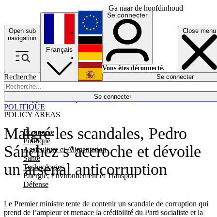
Ga naar de hoofdinhoud
Se connecter
Open sub
Close menu
English
navigation
Français
Deutsch
Vous êtes déconnecté.
Recherche
Se connecter
Español
Lumières éteintes
Se connecter
Rapporteur
Politique
Économie
Newsletters
Evénements
Em
POLITIQUE
POLICY AREAS
Malgré les scandales, Pedro
Economie
Politique
Sánchez s’accroche et dévoile
Agriculture et Alimentation
Santé
un arsenal anticorruption
Technologies
Energie, Environnement et Transport
Défense
Le Premier ministre tente de contenir un scandale de corruption qui
prend de l’ampleur et menace la crédibilité du Parti socialiste et la