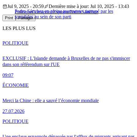
Jul 9, 2025 - 20:59
Dernière mise à jour: Jul 10, 2025 - 13:43
Pedro Sánchez en pleine tourmente, rattrapé par les
Politique
Corruption
Espagne
Pedro Sánchez
scandales au sein de son parti
Print
Partager
LES PLUS LUS
POLITIQUE
EXCLUSIF : L'Islande demande à Bruxelles de ne pas s'immiscer
dans son référendum sur l'UE
09:07
ÉCONOMIE
Merci la Chine : elle a sauvé l’économie mondiale
27.07.2026
POLITIQUE
Une enclave espagnole dépassée par l'afflux de migrants arrivant par