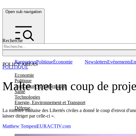
Open sub navigation
Recherche
Rapporteur
Politique
Économie
Newsletters
Evénements
Em
POLICY AREAS
POLITIQUE
Economie
Politique
Malte met un coup de proje
Agriculture et Alimentation
Santé
Technologies
Energie, Environnement et Transport
Défense
La ministre maltaise des Libertés civiles a donné le coup d'envoi d'un
laisser diriger par celle-ci ».
Matthew Tempest
EURACTIV.com