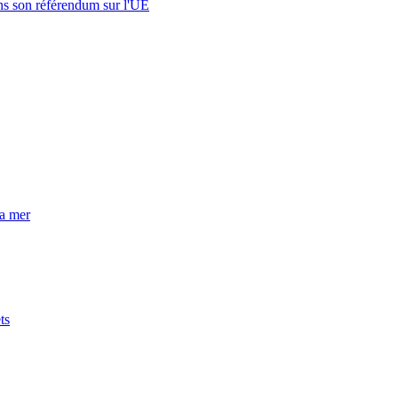
s son référendum sur l'UE
la mer
ts