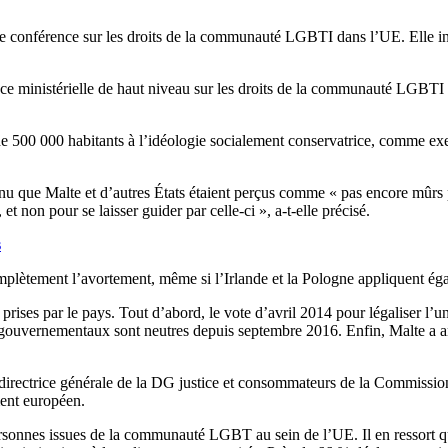
e conférence sur les droits de la communauté LGBTI dans l’UE. Elle invit
ce ministérielle de haut niveau sur les droits de la communauté LGBTI (l
 de 500 000 habitants à l’idéologie socialement conservatrice, comme exe
nnu que Malte et d’autres États étaient perçus comme « pas encore mûrs 
t non pour se laisser guider par celle-ci », a-t-elle précisé.
s
mplètement l’avortement, même si l’Irlande et la Pologne appliquent éga
ises par le pays. Tout d’abord, le vote d’avril 2014 pour légaliser l’uni
ts gouvernementaux sont neutres depuis septembre 2016. Enfin, Malte a a
la, directrice générale de la DG justice et consommateurs de la Commiss
ment européen.
ersonnes issues de la communauté LGBT au sein de l’UE. Il en ressort qu