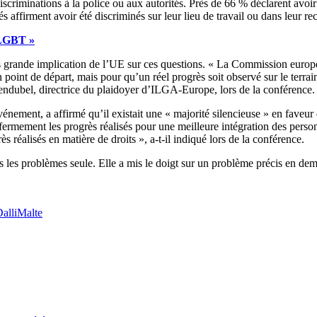
scriminations à la police ou aux autorités. Près de 66 % déclarent avoir 
affirment avoir été discriminés sur leur lieu de travail ou dans leur r
s LGBT »
 grande implication de l’UE sur ces questions. « La Commission europée
int de départ, mais pour qu’un réel progrès soit observé sur le terra
endubel, directrice du plaidoyer d’ILGA-Europe, lors de la conférence.
vénement, a affirmé qu’il existait une « majorité silencieuse » en fav
t fermement les progrès réalisés pour une meilleure intégration des pers
réalisés en matière de droits », a-t-il indiqué lors de la conférence.
us les problèmes seule. Elle a mis le doigt sur un problème précis en 
alli
Malte