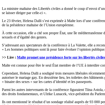
La ministre maltaise des Libertés civiles a donné le coup d’envoi d’un
se laisser diriger par celle-ci ».
Le 23 février, Helena Dalli s’est exprimée à Malte lors d’une conféren
de la présidence maltaise de l’Union européenne.
À cette occasion, elle a cité son propre État, une île méditerranéenne
sexuels et d’égalité des genres.
S’adressant aux spectateurs de la conférence à La Valette, elle a reco
« Les hommes politiques sont là pour faire évoluer l’opinion publique, e
>> Lire :
Malte promet une présidence forte sur les libertés civile
Malte est connue pour être le seul État membre de l’UE à interdire co
Cependant, Helena Dalli a souligné trois mesures libérales récemment pr
autoriser le mariage gay. En deuxième lieu, les toilettes des bâtimen
« binaire des sexes » sur les cartes d’identité et les passeports.
Parmi les autres intervenants de la conférence figuraient Tiina Asto
des droits fondamentaux, et Ulrike Lunacek, vice-président du Parle
Ils ont mentionné le résultat d’un sondage réalisé auprès de 93 000 p