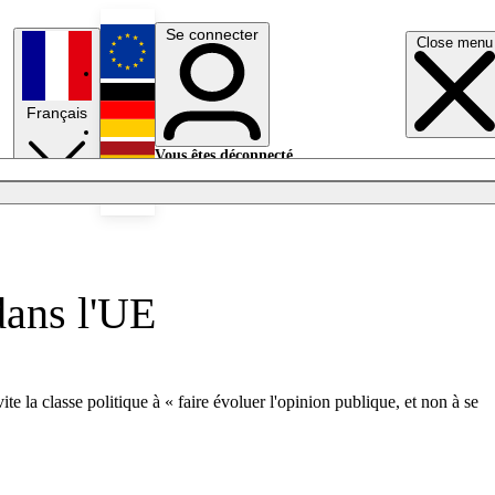
Se connecter
Close menu
English
Français
Deutsch
Vous êtes déconnecté.
Se connecter
Español
Lumières éteintes
dans l'UE
 la classe politique à « faire évoluer l'opinion publique, et non à se