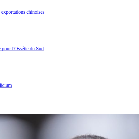
s exportations chinoises
e pour l'Ossétie du Sud
licium