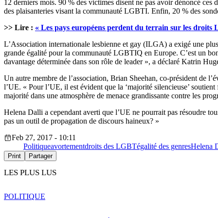
12 derniers mois. 90 % des victimes disent ne pas avoir dénoncé ces di
des plaisanteries visant la communauté LGBTI. Enfin, 20 % des sondés 
>> Lire :
« Les pays européens perdent du terrain sur les droit
L’Association internationale lesbienne et gay (ILGA) a exigé une plus
grande égalité pour la communauté LGBTIQ en Europe. C’est un bon po
davantage déterminée dans son rôle de leader », a déclaré Katrin Hug
Un autre membre de l’association, Brian Sheehan, co-président de l’é
l’UE. « Pour l’UE, il est évident que la ‘majorité silencieuse’ soutien
majorité dans une atmosphère de menace grandissante contre les progrès 
Helena Dalli a cependant averti que l’UE ne pourrait pas résoudre to
pas un outil de propagation de discours haineux? »
Feb 27, 2017 - 10:11
Politique
avortement
droits des LGBT
égalité des genres
Helena D
Print
Partager
LES PLUS LUS
POLITIQUE