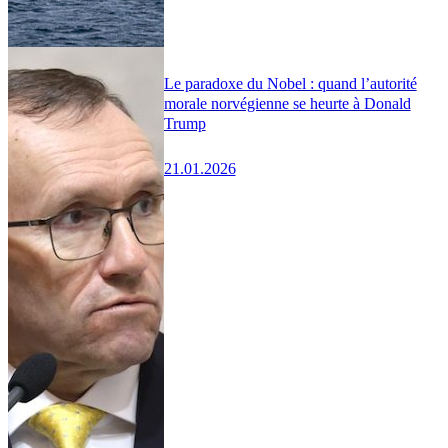
Le paradoxe du Nobel : quand l’autorité
morale norvégienne se heurte à Donald
Trump
21.01.2026