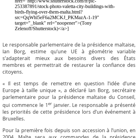
href="http://www.shutterstock.com/fr/pic-
253387891/stock-photo-valetta-city-buildings-with-
birds-flying-over-them-malta.html?
src=QqWhl5eF6a2MCKJ_PKMazA-1-19"
target="_blank" rel="noopener">(Tony
Zelenoff/Shutterstock)</a>]
Le responsable parlementaire de la présidence maltaise,
Ian Borg, estime qu’une UE à géométrie variable
s’adapterait mieux aux besoins divers des États
membres et permettrait de restaurer la confiance des
citoyens.
« Il est temps de remettre en question l’idée d’une
Europe à taille unique », a déclaré Ian Borg, secrétaire
parlementaire pour la présidence maltaise du Conseil,
er
qui commence le 1
janvier. Le responsable a présenté
les priorités de cette présidence lors d’un événement à
Bruxelles.
Pour la première fois depuis son accession à l’union, en
2004, Malte sera aux commandes de la présidence