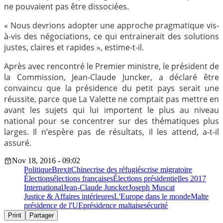
ne pouvaient pas être dissociées.
« Nous devrions adopter une approche pragmatique vis-
à-vis des négociations, ce qui entrainerait des solutions
justes, claires et rapides », estime-t-il.
Après avec rencontré le Premier ministre, le président de
la Commission, Jean-Claude Juncker, a déclaré être
convaincu que la présidence du petit pays serait une
réussite, parce que La Valette ne comptait pas mettre en
avant les sujets qui lui importent le plus au niveau
national pour se concentrer sur des thématiques plus
larges. Il n’espère pas de résultats, il les attend, a-t-il
assuré.
Nov 18, 2016 - 09:02
Politique
Brexit
Chine
crise des réfugiés
crise migratoire
Élections
élections françaises
Élections présidentielles 2017
International
Jean-Claude Juncker
Joseph Muscat
Justice & Affaires intérieures
L'Europe dans le monde
Malte
présidence de l'UE
présidence maltaise
sécurité
Print
Partager