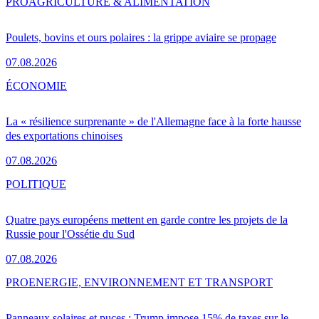
PRO
AGRICULTURE & ALIMENTATION
Poulets, bovins et ours polaires : la grippe aviaire se propage
07.08.2026
ÉCONOMIE
La « résilience surprenante » de l'Allemagne face à la forte hausse
des exportations chinoises
07.08.2026
POLITIQUE
Quatre pays européens mettent en garde contre les projets de la
Russie pour l'Ossétie du Sud
07.08.2026
PRO
ENERGIE, ENVIRONNEMENT ET TRANSPORT
Panneaux solaires et puces : Trump impose 15% de taxes sur le