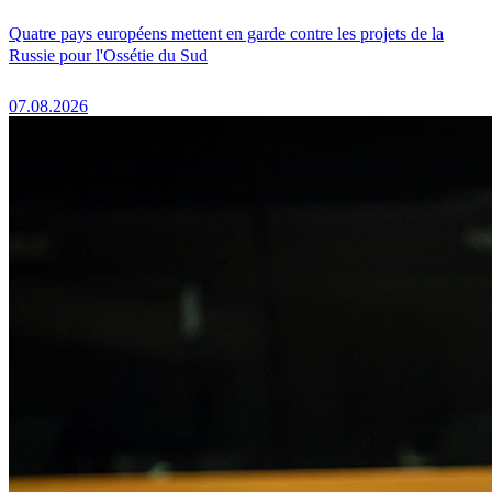
Quatre pays européens mettent en garde contre les projets de la
Russie pour l'Ossétie du Sud
07.08.2026