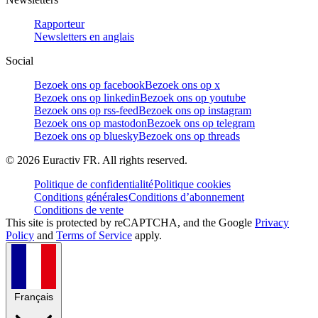
Rapporteur
Newsletters en anglais
Social
Bezoek ons op facebook
Bezoek ons op x
Bezoek ons op linkedin
Bezoek ons op youtube
Bezoek ons op rss-feed
Bezoek ons op instagram
Bezoek ons op mastodon
Bezoek ons op telegram
Bezoek ons op bluesky
Bezoek ons op threads
©
2026
Euractiv FR. All rights reserved.
Politique de confidentialité
Politique cookies
Conditions générales
Conditions d’abonnement
Conditions de vente
This site is protected by reCAPTCHA, and the Google
Privacy
Policy
and
Terms of Service
apply.
Français