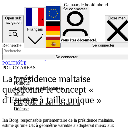
Ga naar de hoofdinhoud
Se connecter
Open sub
Close menu
English
navigation
Français
Deutsch
Vous êtes déconnecté.
Recherche
Se connecter
Español
Lumières éteintes
Se connecter
Rapporteur
Politique
Économie
Newsletters
Evénements
Em
POLITIQUE
POLICY AREAS
La présidence maltaise
Economie
Politique
questionne le concept «
Agriculture et Alimentation
Santé
d'Europe à taille unique »
Technologies
Energie, Environnement et Transport
Défense
Ian Borg, responsable parlementaire de la présidence maltaise,
estime qu’une UE à géométrie variable s’adapterait mieux aux