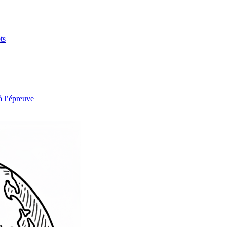
ts
à l’épreuve