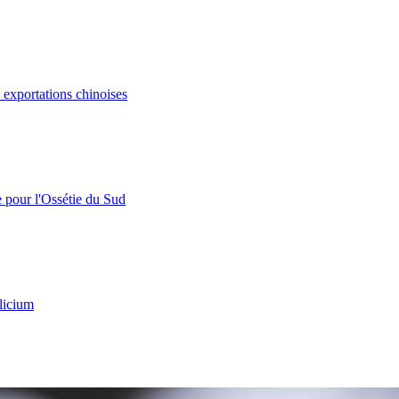
s exportations chinoises
e pour l'Ossétie du Sud
licium