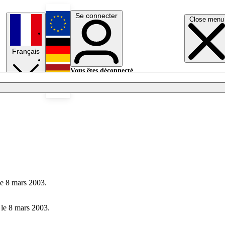
Se connecter
Close menu
English
Français
Deutsch
Vous êtes déconnecté.
Se connecter
Español
Lumières éteintes
le 8 mars 2003.
 le 8 mars 2003.