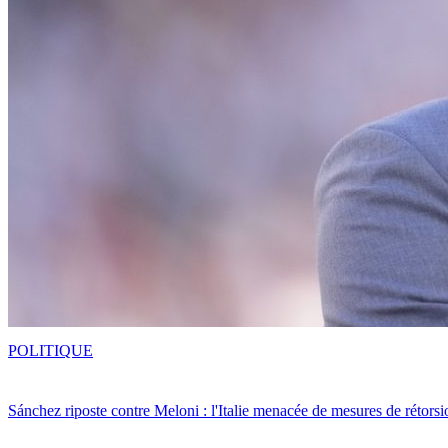
POLITIQUE
Sánchez riposte contre Meloni : l'Italie menacée de mesures de rétorsi