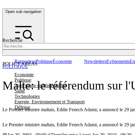
Open sub navigation
Recherche
Rapporteur
Politique
Économie
Newsletters
Evénements
Em
POLICY AREAS
POLITIQUE
Economie
Politique
Malte: le référendum sur l'
Agriculture et Alimentation
Santé
Technologies
Energie, Environnement et Transport
Défense
Le Premier ministre maltais, Eddie Fenech Adami, a annoncé le 29 janv
Le Premier ministre maltais, Eddie Fenech Adami, a annoncé le 29 jan
Jan 30, 2003 - 00:00
Dernière mise à jour: Jan 29, 2010 - 08:20