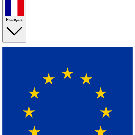
Français