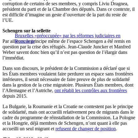
corruption de certains de ses membres, y compris Liviu Dragnea,
président du parti et de la Chambre des députés. Dans ce contexte, il
est difficile d’imagine un geste d’ouverture de la part du reste de
l’UE.
Schengen sur la sellette
Bruxelles «préoccupée» par les réformes judiciaires en
Par ailleurs, le principe même de l’espace Schengen a été remis en
Roumanie
question par la crise des réfugiés. Jean-Claude Juncker et Manfred
Weber savent donc bien qu’il n’est pas question de l’élargir dans
l’immédiat.
Dans son discours, le président de la Commission a déclaré que si
les États membres voulaient faire perdurer un espace sans frontières
intérieures, il serait nécessaire de faire preuve de plus de solidarité
dans la gestion de la crise migratoire. Plusieurs États membres, dont
l’Allemagne et l’Autriche,
ont rétabli les contrôles aux frontières
depuis 2015.
La Bulgarie, la Roumanie et la Croatie ne contestent pas le principe
de solidarité, mais ont accueilli relativement peu de migrants dans le
cadre du programme de réinstallation de la Commission. La Pologne
et la Hongrie, déjà membres de Schengen, n’ont quant à elle pas
accueilli un seul migrant et
refusent de changer de position
.