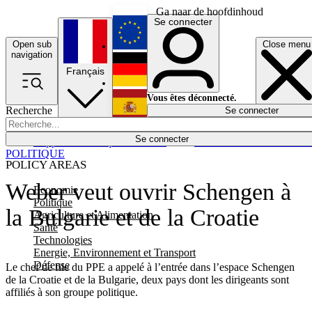
Ga naar de hoofdinhoud
Se connecter
Open sub
Close menu
English
navigation
Français
Deutsch
Vous êtes déconnecté.
Recherche
Se connecter
Español
Lumières éteintes
Se connecter
Rapporteur
Politique
Économie
Newsletters
Evénements
Em
POLITIQUE
POLICY AREAS
Weber veut ouvrir Schengen à
Economie
Politique
la Bulgarie et de la Croatie
Agriculture et Alimentation
Santé
Technologies
Energie, Environnement et Transport
Défense
Le chef de file du PPE a appelé à l’entrée dans l’espace Schengen
de la Croatie et de la Bulgarie, deux pays dont les dirigeants sont
affiliés à son groupe politique.