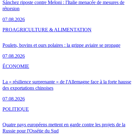
Sánchez riposte contre Meloni : l'Italie menacée de mesures de
rétorsion
07.08.2026
PRO
AGRICULTURE & ALIMENTATION
Poulets, bovins et ours polaires : la grippe aviaire se propage
07.08.2026
ÉCONOMIE
La « résilience surprenante » de l'Allemagne face à la forte hausse
des exportations chinoises
07.08.2026
POLITIQUE
Quatre pays européens mettent en garde contre les projets de la
Russie pour l'Ossétie du Sud