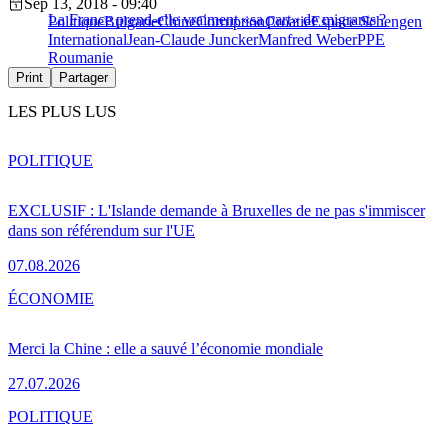
Sep 13, 2018 - 09:40
La France prend-elle vraiment «sa part» de migrants ?
Politique
Bulgarie
Chine
Corruption
Croatie
Espace Schengen
International
Jean-Claude Juncker
Manfred Weber
PPE
Roumanie
Print
Partager
LES PLUS LUS
POLITIQUE
EXCLUSIF : L'Islande demande à Bruxelles de ne pas s'immiscer
dans son référendum sur l'UE
07.08.2026
ÉCONOMIE
Merci la Chine : elle a sauvé l’économie mondiale
27.07.2026
POLITIQUE