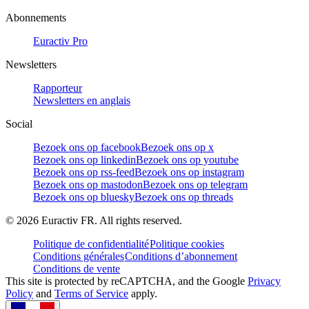
Abonnements
Euractiv Pro
Newsletters
Rapporteur
Newsletters en anglais
Social
Bezoek ons op facebook
Bezoek ons op x
Bezoek ons op linkedin
Bezoek ons op youtube
Bezoek ons op rss-feed
Bezoek ons op instagram
Bezoek ons op mastodon
Bezoek ons op telegram
Bezoek ons op bluesky
Bezoek ons op threads
©
2026
Euractiv FR. All rights reserved.
Politique de confidentialité
Politique cookies
Conditions générales
Conditions d’abonnement
Conditions de vente
This site is protected by reCAPTCHA, and the Google
Privacy
Policy
and
Terms of Service
apply.