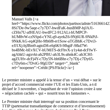
Manuel Valls [<a
href="https://www.flickr.com/photos/partisocialiste/5163661423
8Si7De-9w5aqe-c7y7D7-bwdFaK-busBMP-bjJAJ1-
cZHn7U-afHEAU-bwdFC2-912ALi-hUMPCP-
hUM8vW-czNSpd-cYNLq9-ayekZ6-9Nj6UR-9NkPiJ-
9NkKAG-eq4QHe-9fh6f8-er1Sow-aTGBhK-c7Dvi3-
eJJ1Xj-bjJBm9-agtoD8-efq6K9-9fhgiF-9fkd7W-
bs4BMc-bEvXCV-hUMiTS-dcFhvX-y1y4at-dcFfwY-
agAhkU-agxvkt-ah2PBU-ah3L9s-ahnk4C-ah3CHf-
agZUHv-dcFj4Y-c7Dy5N-bh6Bhr-c7y7Dj-c7Dy65-
c7Dy6m-c7DviG-9fgUDr" target="_blank"
rel="noopener">Crédit [PS/Flickr]</a>]
Le premier ministre a appelé à la tenue d’un « vrai débat » sur le
projet d’accord commercial entre l’UE et les Etats-Unis, a-t-il
déclaré le 3 novembre, s’inquiétant de voir l’opinion croire à une
« négociation cachée » qui « nourrit tous les fantasmes ».
Le Premier ministre était interrogé sur sa position concernant le
TTIP (partenariat transatlantique de commerce et d’investissement)