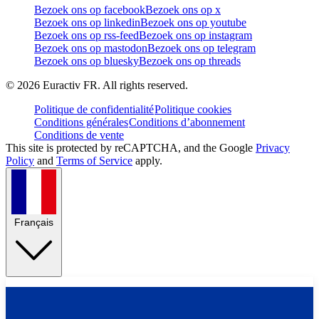
Bezoek ons op facebook
Bezoek ons op x
Bezoek ons op linkedin
Bezoek ons op youtube
Bezoek ons op rss-feed
Bezoek ons op instagram
Bezoek ons op mastodon
Bezoek ons op telegram
Bezoek ons op bluesky
Bezoek ons op threads
©
2026
Euractiv FR. All rights reserved.
Politique de confidentialité
Politique cookies
Conditions générales
Conditions d’abonnement
Conditions de vente
This site is protected by reCAPTCHA, and the Google
Privacy
Policy
and
Terms of Service
apply.
Français