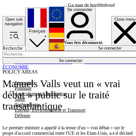
Ga naar de hoofdinhoud
Se connecter
Open sub
Close menu
English
navigation
Français
Deutsch
Vous êtes déconnecté.
Recherche
Se connecter
Español
Lumières éteintes
Se connecter
Rapporteur
Politique
Économie
Newsletters
Evénements
Em
ÉCONOMIE
POLICY AREAS
Manuels Valls veut un « vrai
Economie
Politique
débat » public sur le traité
Agriculture et Alimentation
Santé
transatlantique
Technologies
Energie, Environnement et Transport
Défense
Le premier ministre a appelé à la tenue d'un « vrai débat » sur le
projet d'accord commercial entre l'UE et les Etats-Unis, a-t-il déclaré