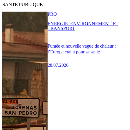
SANTÉ PUBLIQUE
PRO
ENERGIE, ENVIRONNEMENT ET
TRANSPORT
Fumée et nouvelle vague de chaleur :
l’Europe craint pour sa santé
28.07.2026