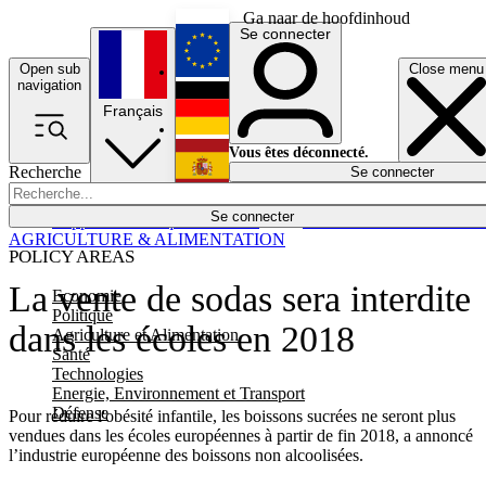
Ga naar de hoofdinhoud
Se connecter
Open sub
Close menu
English
navigation
Français
Deutsch
Vous êtes déconnecté.
Recherche
Se connecter
Español
Lumières éteintes
Se connecter
Rapporteur
Politique
Économie
Newsletters
Evénements
Em
AGRICULTURE & ALIMENTATION
POLICY AREAS
La vente de sodas sera interdite
Economie
Politique
dans les écoles en 2018
Agriculture et Alimentation
Santé
Technologies
Energie, Environnement et Transport
Défense
Pour réduire l'obésité infantile, les boissons sucrées ne seront plus
vendues dans les écoles européennes à partir de fin 2018, a annoncé
l’industrie européenne des boissons non alcoolisées.