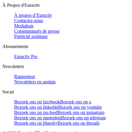
À Propos d'Euractiv
À propos d’Euractiv
Contactez-nous
Mediahuis
Communiqués de presse
Publicité politique
Abonnements
Euractiv Pro
Newsletters
Rapporteur
Newsletters en anglais
Social
Bezoek ons op facebook
Bezoek ons op x
Bezoek ons op linkedin
Bezoek ons op youtube
Bezoek ons op rss-feed
Bezoek ons op instagram
Bezoek ons op mastodon
Bezoek ons op telegram
Bezoek ons op bluesky
Bezoek ons op threads