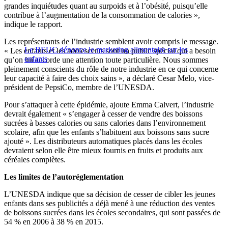
grandes inquiétudes quant au surpoids et à l’obésité, puisqu’elle
contribue à l’augmentation de la consommation de calories »,
indique le rapport.
Les représentants de l’industrie semblent avoir compris le message.
Le BEUC dénonce le marketing alimentaire sur les
« Les enfants et les adolescents sont un public spécial qui a besoin
enfants
qu’on lui accorde une attention toute particulière. Nous sommes
pleinement conscients du rôle de notre industrie en ce qui concerne
leur capacité à faire des choix sains », a déclaré Cesar Melo, vice-
président de PepsiCo, membre de l’UNESDA.
Pour s’attaquer à cette épidémie, ajoute Emma Calvert, l’industrie
devrait également « s’engager à cesser de vendre des boissons
sucrées à basses calories ou sans calories dans l’environnement
scolaire, afin que les enfants s’habituent aux boissons sans sucre
ajouté ». Les distributeurs automatiques placés dans les écoles
devraient selon elle être mieux fournis en fruits et produits aux
céréales complètes.
Les limites de l’autoréglementation
L’UNESDA indique que sa décision de cesser de cibler les jeunes
enfants dans ses publicités a déjà mené à une réduction des ventes
de boissons sucrées dans les écoles secondaires, qui sont passées de
54 % en 2006 à 38 % en 2015.