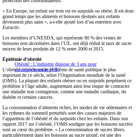
protection des consommateurs.
« En Europe, un enfant sur trois est en surpoids ou obèse. Il est donc
grand temps que les aliments et boissons destinés aux enfants
deviennent plus sains », a-t-elle ajouté lors d’un entretien avec
Euractiv
.
Les membres d’UNESDA, qui représente 80 % des ventes de
boissons non alcoolisées dans l’UE, ont déjà réduit le taux de sucre
moyen de leurs produits de 12 % entre 2000 et 2015.
Épidémie d’obésité
Obésité : L’industrie dispose de 3 ans pour
L’obésité infantile est le problème de santé publique le plus
s’autoréglementer [FR]
important de ce siècle, selon l’Organisation mondiale de la santé
(OMS). La plupart des enfants obèses ou en surpoids perpétuent ce
problème à l’âge adulte, augmentant ainsi leur risque de contracter
une maladie non contagieuse, comme une maladie cardiaque, du
diabète et certains cancers.
La consommation d’aliments riches, les modes de vie sédentaires et
les rythmes du sommeil perturbés sont des causes majeures de
l’apparition de l’obésité et du surpoids chez les enfants. Dans son
rapport 2017 sur l’obésité, l’OMS souligne que les boissons sucrées
sont au cœur du problème. « La consommation de sucres libres,
particulièrement dans les boissons au sucre ajouté, est une des