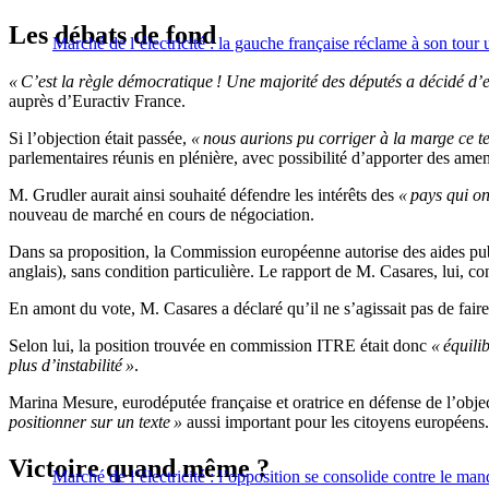
Les débats de fond
Marché de l’électricité : la gauche française réclame à son tou
« C’est la règle démocratique ! Une majorité des députés a décidé d’
auprès d’Euractiv France.
Si l’objection était passée,
« nous aurions pu corriger à la marge ce t
parlementaires réunis en plénière, avec possibilité d’apporter des am
M. Grudler aurait ainsi souhaité défendre les intérêts des
« pays qui ont
nouveau de marché en cours de négociation.
Dans sa proposition, la Commission européenne autorise des aides publi
anglais), sans condition particulière. Le rapport de M. Casares, lui, c
En amont du vote, M. Casares a déclaré qu’il ne s’agissait pas de fair
Selon lui, la position trouvée en commission ITRE était donc
« équili
plus d’instabilité »
.
Marina Mesure, eurodéputée française et oratrice en défense de l’obj
positionner sur un texte »
aussi important pour les citoyens européens.
Victoire quand même ?
Marché de l’électricité : l’opposition se consolide contre le ma