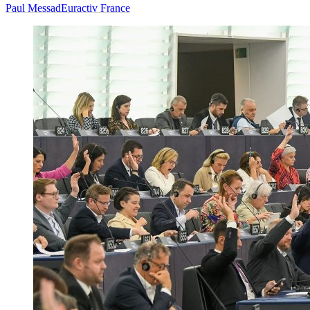
Paul Messad
Euractiv France