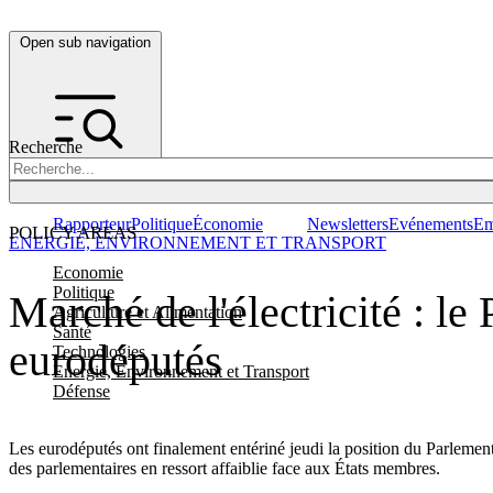
Open sub navigation
Recherche
Rapporteur
Politique
Économie
Newsletters
Evénements
Em
POLICY AREAS
ENERGIE, ENVIRONNEMENT ET TRANSPORT
Economie
Politique
Marché de l'électricité : le
Agriculture et Alimentation
Santé
eurodéputés
Technologies
Energie, Environnement et Transport
Défense
Les eurodéputés ont finalement entériné jeudi la position du Parlement
des parlementaires en ressort affaiblie face aux États membres.