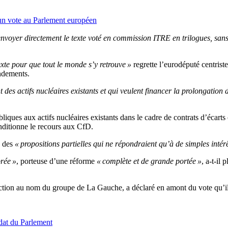
r un vote au Parlement européen
envoyer directement le texte voté en commission ITRE en trilogues, san
exte pour que tout le monde s’y retrouve »
regrette l’eurodéputé centrist
endements.
 des actifs nucléaires existants et qui veulent financer la prolongation 
ques aux actifs nucléaires existants dans le cadre de contrats d’écarts 
onditionne le recours aux CfD.
e des
« propositions partielles qui ne répondraient qu’à de simples intér
brée »
, porteuse d’une réforme
« complète et de grande portée »
, a-t-il 
ection au nom du groupe de La Gauche, a déclaré en amont du vote qu’il
ndat du Parlement