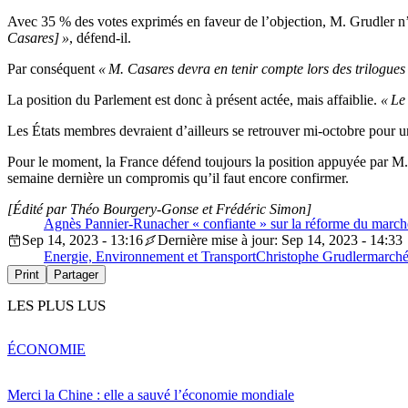
Avec 35 % des votes exprimés en faveur de l’objection, M. Grudler n’a
Casares] »
, défend-il.
Par conséquent
« M. Casares devra en tenir compte lors des trilogues
La position du Parlement est donc à présent actée, mais affaiblie.
« Le
Les États membres devraient d’ailleurs se retrouver mi-octobre pour un
Pour le moment, la France défend toujours la position appuyée par M. 
semaine dernière un compromis qu’il faut encore confirmer.
[Édité par Théo Bourgery-Gonse et Frédéric Simon]
Agnès Pannier-Runacher « confiante » sur la réforme du marché 
Sep 14, 2023 - 13:16
Dernière mise à jour: Sep 14, 2023 - 14:33
Energie, Environnement et Transport
Christophe Grudler
marché 
Print
Partager
LES PLUS LUS
ÉCONOMIE
Merci la Chine : elle a sauvé l’économie mondiale