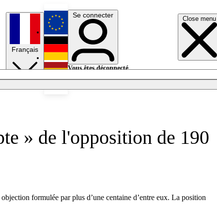
Se connecter
Close menu
English
Français
Deutsch
Vous êtes déconnecté.
Se connecter
Español
Lumières éteintes
pte » de l'opposition de 190
 objection formulée par plus d’une centaine d’entre eux. La position