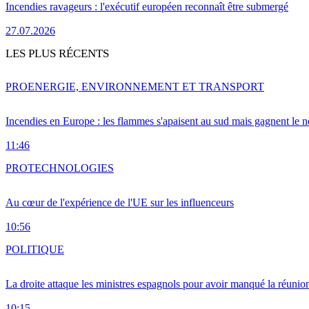
Incendies ravageurs : l'exécutif européen reconnaît être submergé
27.07.2026
LES PLUS RÉCENTS
PRO
ENERGIE, ENVIRONNEMENT ET TRANSPORT
Incendies en Europe : les flammes s'apaisent au sud mais gagnent le n
11:46
PRO
TECHNOLOGIES
Au cœur de l'expérience de l'UE sur les influenceurs
10:56
POLITIQUE
La droite attaque les ministres espagnols pour avoir manqué la réunio
10:15