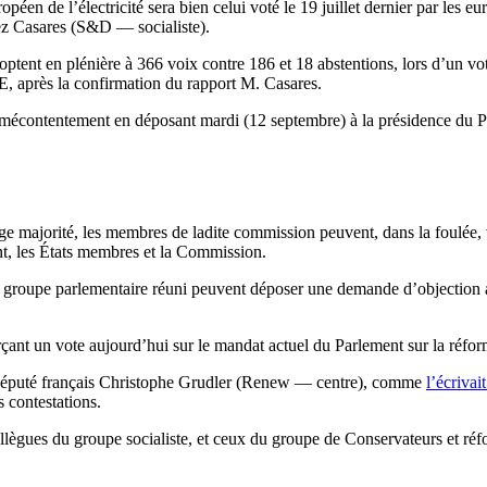
péen de l’électricité sera bien celui voté le 19 juillet dernier par les 
ez Casares (S&D — socialiste).
doptent en plénière à 366 voix contre 186 et 18 abstentions, lors d’un v
E, après la confirmation du rapport M. Casares.
r mécontentement en déposant mardi (12 septembre) à la présidence du 
ge majorité, les membres de ladite commission peuvent, dans la foulée,
ment, les États membres et la Commission.
 groupe parlementaire réuni peuvent déposer une demande d’objection a
çant un vote aujourd’hui sur le mandat actuel du Parlement sur la réfor
eurodéputé français Christophe Grudler (Renew — centre), comme
l’écrivai
s contestations.
llègues du groupe socialiste, et ceux du groupe de Conservateurs et ré