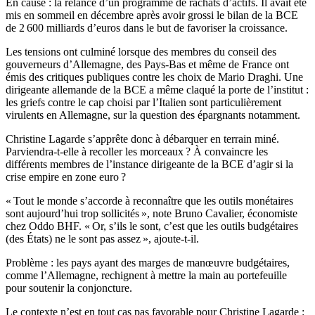
En cause : la relance d’un programme de rachats d’actifs. Il avait été
mis en sommeil en décembre après avoir grossi le bilan de la BCE
de 2 600 milliards d’euros dans le but de favoriser la croissance.
Les tensions ont culminé lorsque des membres du conseil des
gouverneurs d’Allemagne, des Pays-Bas et même de France ont
émis des critiques publiques contre les choix de Mario Draghi. Une
dirigeante allemande de la BCE a même claqué la porte de l’institut :
les griefs contre le cap choisi par l’Italien sont particulièrement
virulents en Allemagne, sur la question des épargnants notamment.
Christine Lagarde s’apprête donc à débarquer en terrain miné.
Parviendra-t-elle à recoller les morceaux ? À convaincre les
différents membres de l’instance dirigeante de la BCE d’agir si la
crise empire en zone euro ?
« Tout le monde s’accorde à reconnaître que les outils monétaires
sont aujourd’hui trop sollicités », note Bruno Cavalier, économiste
chez Oddo BHF. « Or, s’ils le sont, c’est que les outils budgétaires
(des États) ne le sont pas assez », ajoute-t-il.
Problème : les pays ayant des marges de manœuvre budgétaires,
comme l’Allemagne, rechignent à mettre la main au portefeuille
pour soutenir la conjoncture.
Le contexte n’est en tout cas pas favorable pour Christine Lagarde :