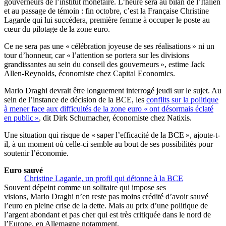
gouverneurs de l’institut monétaire. L’heure sera au bilan de l’Italien
et au passage de témoin : fin octobre, c’est la Française Christine
Lagarde qui lui succédera, première femme à occuper le poste au
cœur du pilotage de la zone euro.
Ce ne sera pas une « célébration joyeuse de ses réalisations » ni un
tour d’honneur, car « l’attention se portera sur les divisions
grandissantes au sein du conseil des gouverneurs », estime Jack
Allen-Reynolds, économiste chez Capital Economics.
Mario Draghi devrait être longuement interrogé jeudi sur le sujet. Au
sein de l’instance de décision de la BCE, les
conflits sur la politique
à mener face aux difficultés de la zone euro « ont désormais éclaté
en public »
, dit Dirk Schumacher, économiste chez Natixis.
Une situation qui risque de « saper l’efficacité de la BCE », ajoute-t-
il, à un moment où celle-ci semble au bout de ses possibilités pour
soutenir l’économie.
Euro sauvé
Christine Lagarde, un profil qui détonne à la BCE
Souvent dépeint comme un solitaire qui impose ses
visions, Mario Draghi n’en reste pas moins crédité d’avoir sauvé
l’euro en pleine crise de la dette. Mais au prix d’une politique de
l’argent abondant et pas cher qui est très critiquée dans le nord de
l’Europe, en Allemagne notamment.