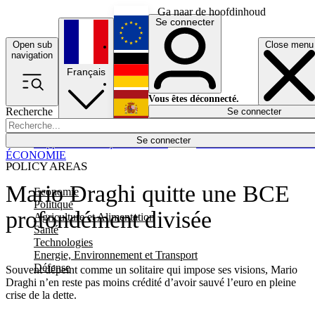
Ga naar de hoofdinhoud
Se connecter
Open sub
Close menu
English
navigation
Français
Deutsch
Vous êtes déconnecté.
Recherche
Se connecter
Español
Lumières éteintes
Se connecter
Rapporteur
Politique
Économie
Newsletters
Evénements
Em
ÉCONOMIE
POLICY AREAS
Mario Draghi quitte une BCE
Economie
Politique
profondément divisée
Agriculture et Alimentation
Santé
Technologies
Energie, Environnement et Transport
Défense
Souvent dépeint comme un solitaire qui impose ses visions, Mario
Draghi n’en reste pas moins crédité d’avoir sauvé l’euro en pleine
crise de la dette.