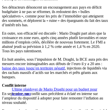
Ses détracteurs dénoncent un encouragement aux pays en déficit
budgétaire à ne pas se réformer, ils redoutent des « bulles
spéculatives », comme pour les prix de l’immobilier qui atteignent
des sommets, et déplorent la « ruine » des épargnants du fait des taux
d’intérêt très bas.
En outre, son efficacité est discutée : Mario Draghi part alors que la
croissance en zone euro, après cinq années plutôt favorables et onze
millions d’emplois créés, décélère de nouveau fortement. Le FMI a
abaissé jeudi sa prévision à 1,2 % cette année et 1,4 % en 2020.
Tous les pays ralentissent.
En huit années, sous l’impulsion de M. Draghi, la BCE aura pris des
mesures encore inimaginables aux débuts de l’euro il y a 20 ans :
baisse des taux jusqu’en territoire négatif
, injections de liquidités via
des rachats massifs d’actifs sur les marchés et prêts géants aux
banques.
Conflit interne
Ultime plaidoyer de Mario Draghi pour un budget pour
En septembre, un conflit sans précédent a éclaté en interne sur
la zone euro
l’ampleur du dispositif à adopter pour faire remonter l’inflation au
niveau souhaité.