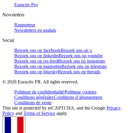
Euractiv Pro
Newsletters
Rapporteur
Newsletters en anglais
Social
Bezoek ons op facebook
Bezoek ons op x
Bezoek ons op linkedin
Bezoek ons op youtube
Bezoek ons op rss-feed
Bezoek ons op instagram
Bezoek ons op mastodon
Bezoek ons op telegram
Bezoek ons op bluesky
Bezoek ons op threads
©
2026
Euractiv FR. All rights reserved.
Politique de confidentialité
Politique cookies
Conditions générales
Conditions d’abonnement
Conditions de vente
This site is protected by reCAPTCHA, and the Google
Privacy
Policy
and
Terms of Service
apply.