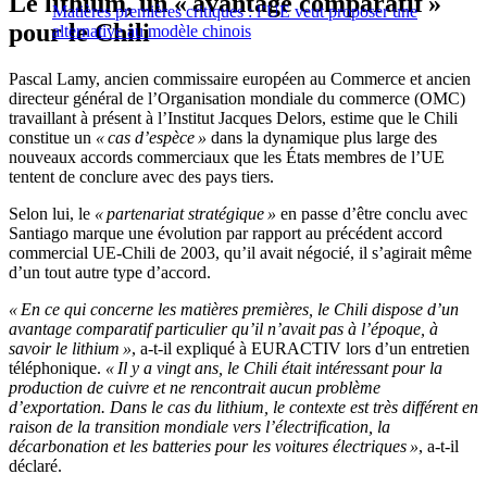
Le lithium, un « avantage comparatif »
Matières premières critiques : l’UE veut proposer une
pour le Chili
alternative au modèle chinois
Pascal Lamy, ancien commissaire européen au Commerce et ancien
directeur général de l’Organisation mondiale du commerce (OMC)
travaillant à présent à l’Institut Jacques Delors, estime que le Chili
constitue un
« cas d’espèce »
dans la dynamique plus large des
nouveaux accords commerciaux que les États membres de l’UE
tentent de conclure avec des pays tiers.
Selon lui, le
« partenariat stratégique »
en passe d’être conclu avec
Santiago marque une évolution par rapport au précédent accord
commercial UE-Chili de 2003, qu’il avait négocié, il s’agirait même
d’un tout autre type d’accord.
« En ce qui concerne les matières premières, le Chili dispose d’un
avantage comparatif particulier qu’il n’avait pas à l’époque, à
savoir le lithium »
, a-t-il expliqué à EURACTIV lors d’un entretien
téléphonique.
« Il y a vingt ans, le Chili était intéressant pour la
production de cuivre et ne rencontrait aucun problème
d’exportation. Dans le cas du lithium, le contexte est très différent en
raison de la transition mondiale vers l’électrification, la
décarbonation et les batteries pour les voitures électriques »
, a-t-il
déclaré.