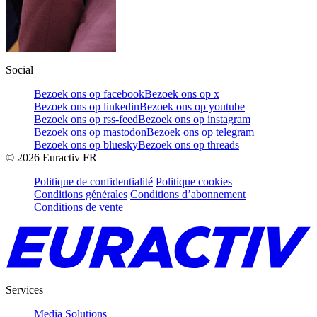
Social
Bezoek ons op facebook
Bezoek ons op x
Bezoek ons op linkedin
Bezoek ons op youtube
Bezoek ons op rss-feed
Bezoek ons op instagram
Bezoek ons op mastodon
Bezoek ons op telegram
Bezoek ons op bluesky
Bezoek ons op threads
©
2026
Euractiv FR
Politique de confidentialité
Politique cookies
Conditions générales
Conditions d’abonnement
Conditions de vente
Services
Media Solutions