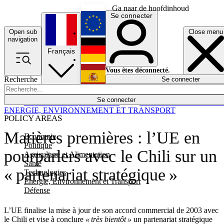
Ga naar de hoofdinhoud
Se connecter
Open sub
Close menu
English
navigation
Français
Deutsch
Vous êtes déconnecté.
Recherche
Se connecter
Español
Lumières éteintes
Se connecter
Rapporteur
Politique
Économie
Newsletters
Evénements
Em
ENERGIE, ENVIRONNEMENT ET TRANSPORT
POLICY AREAS
Matières premières : l’UE en
Economie
Politique
pourparlers avec le Chili sur un
Agriculture et Alimentation
Santé
« partenariat stratégique »
Technologies
Energie, Environnement et Transport
Défense
L’UE finalise la mise à jour de son accord commercial de 2003 avec
le Chili et vise à conclure
« très bientôt »
un partenariat stratégique