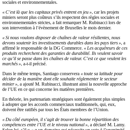
sociales et environnementales.
« C’est là que les capitaux privés entrent en jeu »
, car les projets
miniers seront plus coûteux s’ils respectent des règles sociales et
environnementales strictes, a fait remarquer M. Rubinacci lors de
son intervention à l’évènement de Bruxelles le mois dernier.
« Si nous voulons disposer de chaînes de valeur résilientes, nous
devons soutenir les investissements durables dans les pays tiers »
, a
affirmé le responsable de la DG Commerce.
« Les acquéreurs de ces
produits recherchent des garanties de durabilité. Ils veulent savoir
ce qu’il se passe dans les chaînes de valeur. C’est ce que veulent les
marchés »
, a-t-il précisé.
Dans le même temps, Santiago conservera
« toute sa latitude pour
décider de la manière dont elle souhaite réglementer le secteur
minier »
, a ajouté M. Rubinacci, illustrant ainsi la nouvelle approche
de l’UE en ce qui concerne les matières premières.
En théorie, les partenariats stratégiques sont également plus simples
à adopter que les accords commerciaux traditionnels, qui, eux,
doivent être ratifiés par tous les États membres de l’Union.
« Du côté européen, il s’agit de trouver la bonne répartition des
compétences entre l’UE et le niveau national »
, a déclaré M. Lamy.
Selon lui, s’il y
« a un domaine qui nécessite un vote à l’unanimité,