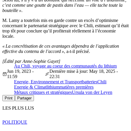
c’est comme une goutte de pastis dans l’eau — elle tache toute la
bouteille »
.
M. Lamy a toutefois mis en garde contre un excès d’optimisme
concernant le partenariat stratégique avec le Chili, estimant qu’il était
trop tôt pour conclure qu’il profiterait réellement à l’économie
locale.
« La concrétisation de ces avantages dépendra de l’application
effective du contenu de l’accord »
, a-t-il précisé.
[Édité par Anne-Sophie Gayet]
Au Chili, voyage au coeur des communautés du lithium
Jun 19, 2023 -
Dernière mise à jour: May 18, 2025 -
11:59
22:31
Energie, Environnement et Transport
batteries
Chili
Energie & Climat
lithium
matières premières
Métaux critiques et stratégiques
Ursula von der Leyen
Print
Partager
LES PLUS LUS
POLITIQUE