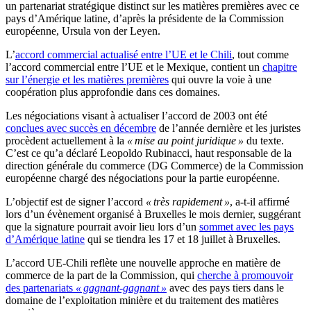
un partenariat stratégique distinct sur les matières premières avec ce
pays d’Amérique latine, d’après la présidente de la Commission
européenne, Ursula von der Leyen.
L’
accord commercial actualisé entre l’UE et le Chili
, tout comme
l’accord commercial entre l’UE et le Mexique, contient un
chapitre
sur l’énergie et les matières premières
qui ouvre la voie à une
coopération plus approfondie dans ces domaines.
Les négociations visant à actualiser l’accord de 2003 ont été
conclues avec succès en décembre
de l’année dernière et les juristes
procèdent actuellement à la
« mise au point juridique »
du texte.
C’est ce qu’a déclaré Leopoldo Rubinacci, haut responsable de la
direction générale du commerce (DG Commerce) de la Commission
européenne chargé des négociations pour la partie européenne.
L’objectif est de signer l’accord
« très rapidement »
, a-t-il affirmé
lors d’un évènement organisé à Bruxelles le mois dernier, suggérant
que la signature pourrait avoir lieu lors d’un
sommet avec les pays
d’Amérique latine
qui se tiendra les 17 et 18 juillet à Bruxelles.
L’accord UE-Chili reflète une nouvelle approche en matière de
commerce de la part de la Commission, qui
cherche à promouvoir
des partenariats
« gagnant-gagnant »
avec des pays tiers dans le
domaine de l’exploitation minière et du traitement des matières