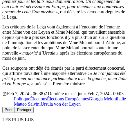
premier jour et les faits nous donnent raison. Un changement de
cap clair est nécessaire en Europe, pour remédier aux nombreuses
erreurs de cette Commission »
, ont déclaré les deux eurodéputés de
la Lega.
Les critiques de la Lega vont également à l’encontre de l’entente
entre Mme von der Leyen et Mme Meloni, qui travaillent ensemble
depuis qu’elle a pris ses fonctions il y a plus d’un an sur la question
de l’immigration et les ambitions de Mme Meloni pour l’Afrique, au
point de laisser entendre que Mme Meloni pourrait soutenir une
nouvelle
« majorité d’Ursula »
après les élections européennes du
mois de juin.
Ces soupçons ont déjà été écartés par le parti directement concerné,
qui affirme travailler à une majorité alternative :
« Je n’ai jamais été
prêt à former une alliance parlementaire avec la gauche, ni en Italie
ni en Europe »
, a précisé la Première ministre.
Feb 7, 2024 - 06:38
Dernière mise à jour: Feb 7, 2024 - 09:03
Politique
Élections
Élections Européennes
Giorgia Meloni
Italie
Matteo Salvini
Ursula von der Leyen
Print
Partager
LES PLUS LUS