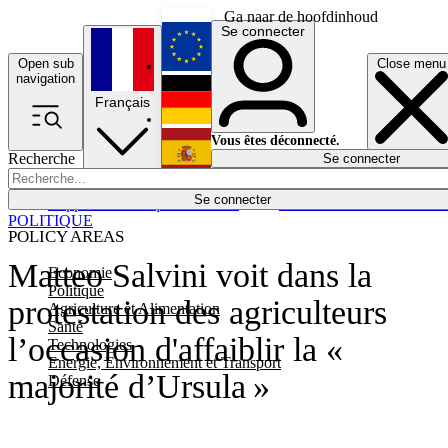
Ga naar de hoofdinhoud
Se connecter
Open sub
Close menu
English
navigation
Français
Deutsch
Vous êtes déconnecté.
Recherche
Se connecter
Español
Lumières éteintes
Se connecter
Rapporteur
Politique
Économie
Newsletters
Evénements
Em
POLITIQUE
POLICY AREAS
Matteo Salvini voit dans la
Economie
Politique
protestation des agriculteurs
Agriculture et Alimentation
Santé
l’occasion d'affaiblir la «
Technologies
Energie, Environnement et Transport
majorité d’Ursula »
Défense