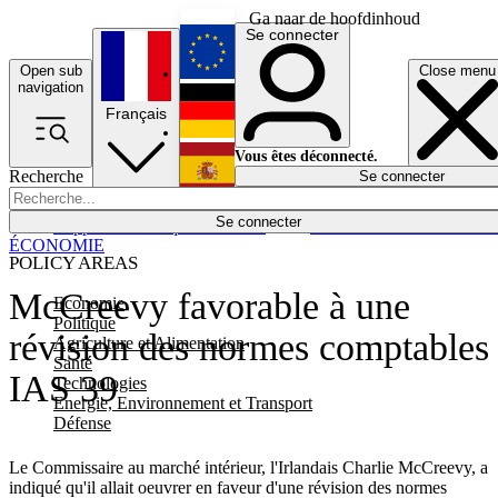
Ga naar de hoofdinhoud
Se connecter
Open sub
Close menu
English
navigation
Français
Deutsch
Vous êtes déconnecté.
Recherche
Se connecter
Español
Lumières éteintes
Se connecter
Rapporteur
Politique
Économie
Newsletters
Evénements
Em
ÉCONOMIE
POLICY AREAS
McCreevy favorable à une
Economie
Politique
révision des normes comptables
Agriculture et Alimentation
Santé
IAS 39
Technologies
Energie, Environnement et Transport
Défense
Le Commissaire au marché intérieur, l'Irlandais Charlie McCreevy, a
indiqué qu'il allait oeuvrer en faveur d'une révision des normes