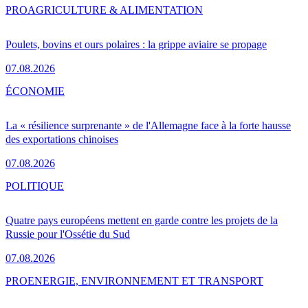
PRO
AGRICULTURE & ALIMENTATION
Poulets, bovins et ours polaires : la grippe aviaire se propage
07.08.2026
ÉCONOMIE
La « résilience surprenante » de l'Allemagne face à la forte hausse
des exportations chinoises
07.08.2026
POLITIQUE
Quatre pays européens mettent en garde contre les projets de la
Russie pour l'Ossétie du Sud
07.08.2026
PRO
ENERGIE, ENVIRONNEMENT ET TRANSPORT