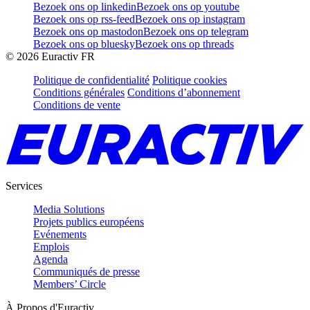
Bezoek ons op linkedin
Bezoek ons op youtube
Bezoek ons op rss-feed
Bezoek ons op instagram
Bezoek ons op mastodon
Bezoek ons op telegram
Bezoek ons op bluesky
Bezoek ons op threads
©
2026
Euractiv FR
Politique de confidentialité
Politique cookies
Conditions générales
Conditions d’abonnement
Conditions de vente
Services
Media Solutions
Projets publics européens
Evénements
Emplois
Agenda
Communiqués de presse
Members’ Circle
À Propos d'Euractiv