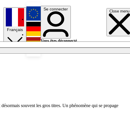
Se connecter
Close menu
English
Français
Deutsch
Vous êtes déconnecté.
Se connecter
Español
Lumières éteintes
ait désormais souvent les gros titres. Un phénomène qui se propage