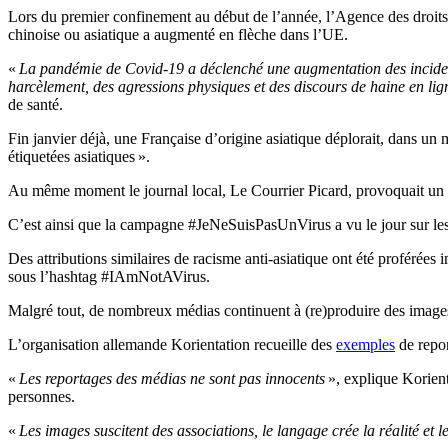
Lors du premier confinement au début de l’année, l’Agence des droit
chinoise ou asiatique a augmenté en flèche dans l’UE.
«
La pandémie de Covid-19 a déclenché une augmentation des incidents
harcèlement, des agressions physiques et des discours de haine en lig
de santé.
Fin janvier déjà, une Française d’origine asiatique déplorait, dans un 
étiquetées asiatiques ».
Au même moment le journal local, Le Courrier Picard, provoquait un toll
C’est ainsi que la campagne #JeNeSuisPasUnVirus a vu le jour sur les
Des attributions similaires de racisme anti-asiatique ont été proférées
sous l’hashtag #IAmNotAVirus.
Malgré tout, de nombreux médias continuent à (re)produire des images e
L’organisation allemande Korientation recueille des
exemples
de repor
«
Les reportages des médias ne sont pas innocents
», explique Korient
personnes.
«
Les images suscitent des associations, le langage crée la réalité et 