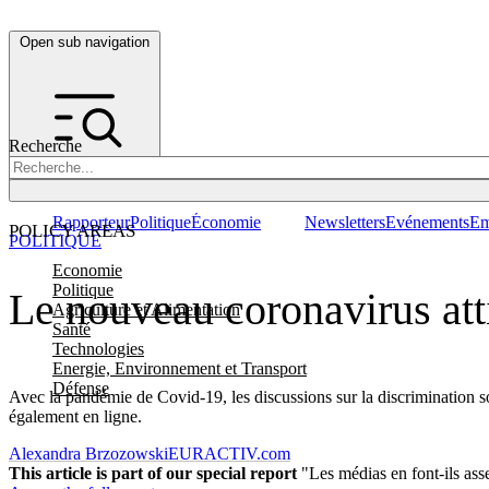
Open sub navigation
Recherche
Rapporteur
Politique
Économie
Newsletters
Evénements
Em
POLICY AREAS
POLITIQUE
Economie
Politique
Le nouveau coronavirus atti
Agriculture et Alimentation
Santé
Technologies
Energie, Environnement et Transport
Défense
Avec la pandémie de Covid-19, les discussions sur la discrimination so
également en ligne.
Alexandra Brzozowski
EURACTIV.com
This article is part of our special report
"Les médias en font-ils asse