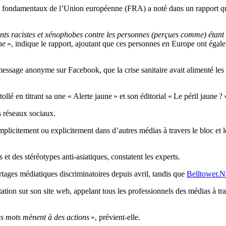
s fondamentaux de l’Union européenne (FRA) a noté dans un rapport qu
 racistes et xénophobes contre les personnes (perçues comme) étant d’
ne
», indique le rapport, ajoutant que ces personnes en Europe ont égale
message anonyme sur Facebook, que la crise sanitaire avait alimenté les 
é en titrant sa une « Alerte jaune » et son éditorial « Le péril jaune ? 
 réseaux sociaux.
 implicitement ou explicitement dans d’autres médias à travers le bloc e
t des stéréotypes anti-asiatiques, constatent les experts.
tages médiatiques discriminatoires depuis avril, tandis que
Belltower.
ation sur son site web, appelant tous les professionnels des médias à tr
les mots mènent à des actions
», prévient-elle.