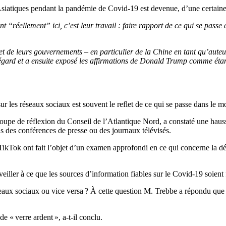
atiques pendant la pandémie de Covid-19 est devenue, d’une certaine ma
ont “réellement” ici, c’est leur travail : faire rapport de ce qui se pass
et de leurs gouvernements – en particulier de la Chine en tant qu’auteu
égard et a ensuite exposé les affirmations de Donald Trump comme étant
r les réseaux sociaux est souvent le reflet de ce qui se passe dans le m
pe de réflexion du Conseil de l’Atlantique Nord, a constaté une hausse
ns des conférences de presse ou des journaux télévisés.
ikTok ont fait l’objet d’un examen approfondi en ce qui concerne la dé
iller à ce que les sources d’information fiables sur le Covid-19 soient 
seaux sociaux ou vice versa ? À cette question M. Trebbe a répondu que « 
de « verre ardent », a-t-il conclu.