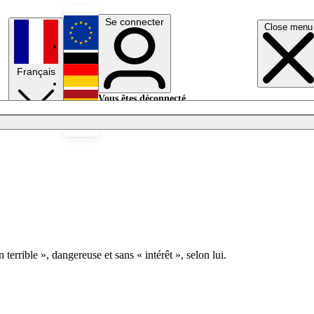
Se connecter
Close menu
English
Français
Deutsch
Vous êtes déconnecté.
Se connecter
Español
Lumières éteintes
errible », dangereuse et sans « intérêt », selon lui.