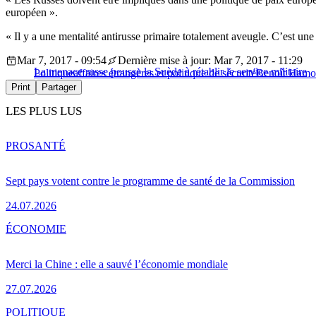
européen ».
« Il y a une mentalité antirusse primaire totalement aveugle. C’est une
Mar 7, 2017 - 09:54
Dernière mise à jour: Mar 7, 2017 - 11:29
La menace russe pousse la Suède à rétablir le service militaire
Politique
affaires étrangères et politique de sécurité
Benoît Ham
Print
Partager
LES PLUS LUS
PRO
SANTÉ
Sept pays votent contre le programme de santé de la Commission
24.07.2026
ÉCONOMIE
Merci la Chine : elle a sauvé l’économie mondiale
27.07.2026
POLITIQUE