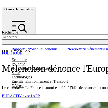
Open sub navigation
Recherche
Rapporteur
Politique
Économie
Newsletters
Evénements
Em
POLICY AREAS
POLITIQUE
Economie
Politique
Mélenchon dénonce l'Europ
Agriculture et Alimentation
Santé
Technologies
Energie, Environnement et Transport
Défense
Le candidat de La France insoumise a réfuté l'idée de relancer la cons
EURACTIV avec l'AFP