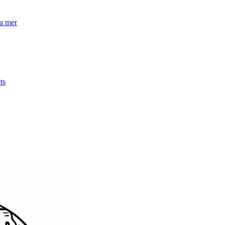
la mer
ts