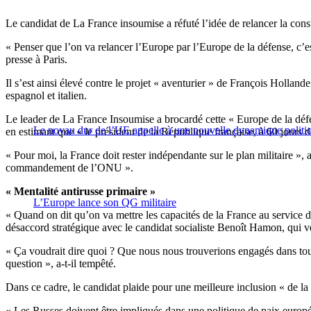
Le candidat de La France insoumise a réfuté l’idée de relancer la cons
« Penser que l’on va relancer l’Europe par l’Europe de la défense, c’e
presse à Paris.
Il s’est ainsi élevé contre le projet « aventurier » de François Hollan
espagnol et italien.
Le leader de La France Insoumise a brocardé cette « Europe de la défense
Le noyau dur de l’UE appelle à une nouvelle dynamique politi
en estimant que « le président de la République française, à 60 jours d
« Pour moi, la France doit rester indépendante sur le plan militaire »,
commandement de l’ONU ».
« Mentalité antirusse primaire »
L’Europe lance son QG militaire
« Quand on dit qu’on va mettre les capacités de la France au service 
désaccord stratégique avec le candidat socialiste Benoît Hamon, qui v
« Ça voudrait dire quoi ? Que nous nous trouverions engagés dans tou
question », a-t-il tempêté.
Dans ce cadre, le candidat plaide pour une meilleure inclusion « de la 
« Les Russes doivent être impliqués dans une politique de paix europé