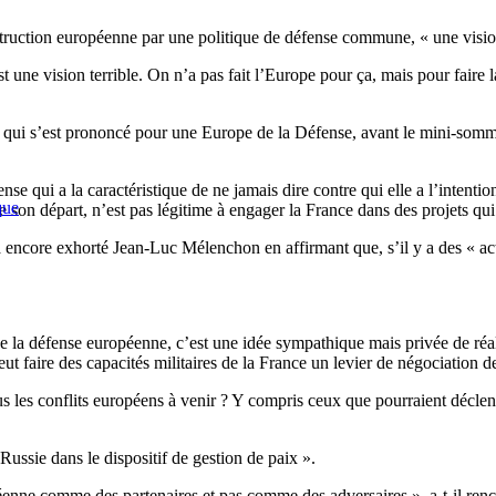
truction européenne par une politique de défense commune, « une vision t
st une vision terrible. On n’a pas fait l’Europe pour ça, mais pour fair
de qui s’est prononcé pour une Europe de la Défense, avant le mini-somme
 qui a la caractéristique de ne jamais dire contre qui elle a l’intention 
que
e son départ, n’est pas légitime à engager la France dans des projets qui
 a encore exhorté Jean-Luc Mélenchon en affirmant que, s’il y a des « act
de la défense européenne, c’est une idée sympathique mais privée de ré
eut faire des capacités militaires de la France un levier de négociatio
s les conflits européens à venir ? Y compris ceux que pourraient déclen
Russie dans le dispositif de gestion de paix ».
enne comme des partenaires et pas comme des adversaires », a-t-il rench