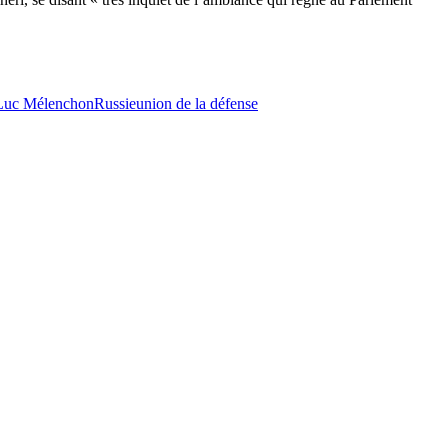
Luc Mélenchon
Russie
union de la défense