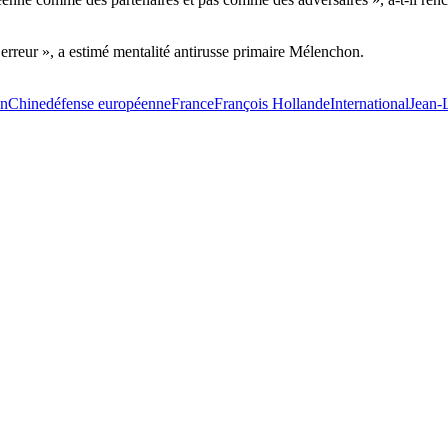
 erreur », a estimé mentalité antirusse primaire Mélenchon.
on
Chine
défense européenne
France
François Hollande
International
Jean-