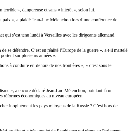
errible », dangereuse et sans « intérêt », selon lui.
e la paix », a plaidé Jean-Luc Mélenchon lors d’une conférence de
t qui s’est tenu lundi à Versailles avec les dirigeants allemand,
de se défendre. C’est en réalité l’Europe de la guerre », a-t-il martelé
 portent sur plusieurs années ».
ions à conduire en-dehors de nos frontières », « c’est sous le
alisme », a encore déclaré Jean-Luc Mélenchon, pointant là un
n des réformes économiques au niveau européen.
cher inopinément les pays mitoyens de la Russie ? C’est hors de
éri, se disant « très inquiet de l’ambiance qui règne au Parlement