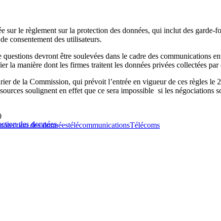
 sur le règlement sur la protection des données, qui inclut des garde-fou
s de consentement des utilisateurs.
questions devront être soulevées dans le cadre des communications entre
er la manière dont les firmes traitent les données privées collectées par 
lendrier de la Commission, qui prévoit l’entrée en vigueur de ces règles
sources soulignent en effet que ce sera impossible si les négociations so
0
ection des données
protection des données
télécommunications
Télécoms