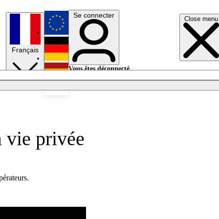
Se connecter
Close menu
English
Français
Deutsch
Vous êtes déconnecté.
Se connecter
Español
Lumières éteintes
 vie privée
pérateurs.