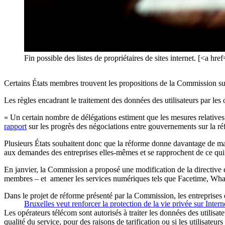
Fin possible des listes de propriétaires de sites internet. [
Certains États membres trouvent les propositions de la Commission sur l
Les règles encadrant le traitement des données des utilisateurs par le
« Un certain nombre de délégations estiment que les mesures relatives à
rapport
sur les progrès des négociations entre gouvernements sur la ré
Plusieurs États souhaitent donc que la réforme donne davantage de ma
aux demandes des entreprises elles-mêmes et se rapprochent de ce qui 
En janvier, la Commission a proposé une modification de la directive eP
membres – et amener les services numériques tels que Facetime, Wha
Dans le projet de réforme présenté par la Commission, les entreprises 
Bruxelles veut renforcer la protection de la vie privée sur Intern
Les opérateurs télécom sont autorisés à traiter les données des utilisa
qualité du service, pour des raisons de tarification ou si les utilisateur