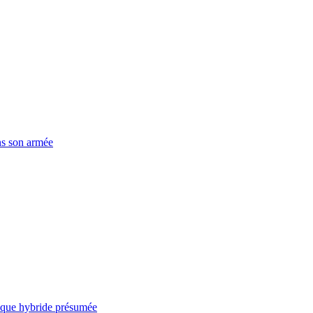
ns son armée
taque hybride présumée