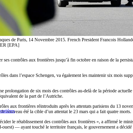
tttaques de Paris, 14 Novembre 2015. French President Francois Hollande 
IER [EPA]
ses contrôles aux frontières jusqu’à fin octobre en raison de la persist
ontrôles dans l’espace Schengen, va également les maintenir six mois sup
ne prolongation de six mois des contrôles au-delà de la période actuelle 
quivalent de la part de l’Autriche.
trôles aux frontières réintroduits après les attentats parisiens du 13 no
rontières
de nouveau été la cible d’un attentat le 23 mars qui a fait quatre morts.
cider le rétablissement des contrôles aux frontières », a affirmé le mini
uest) — ayant touché le territoire français, le gouvernement a décidé u