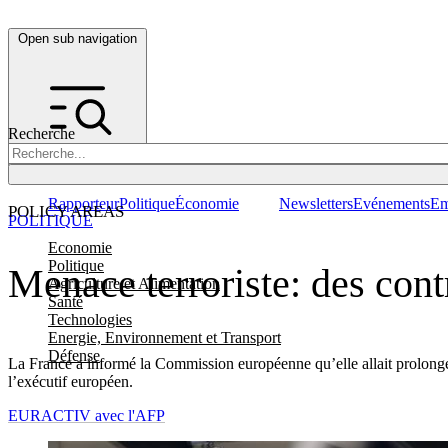
Open sub navigation
Recherche
Rapporteur
Politique
Économie
Newsletters
Evénements
Em
POLICY AREAS
POLITIQUE
Economie
Politique
Menace terroriste: des cont
Agriculture et Alimentation
Santé
Technologies
Energie, Environnement et Transport
Défense
La France a informé la Commission européenne qu’elle allait prolonger 
l’exécutif européen.
EURACTIV avec l'AFP