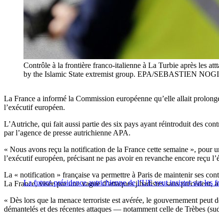
Contrôle à la frontière franco-italienne à La Turbie après les a
by the Islamic State extremist group. EPA/SEBASTIEN NOG
La France a informé la Commission européenne qu’elle allait prolonger 
l’exécutif européen.
L’Autriche, qui fait aussi partie des six pays ayant réintroduit des c
par l’agence de presse autrichienne APA.
« Nous avons reçu la notification de la France cette semaine », pour u
l’exécutif européen, précisant ne pas avoir en revanche encore reçu l’é
La « notification » française va permettre à Paris de maintenir ses con
La future présidence autrichienne de l’UE veut insister sur les f
La France, visée par une vague d’attaques jihadistes sans précédent, a 
« Dès lors que la menace terroriste est avérée, le gouvernement peut dé
démantelés et des récentes attaques — notamment celle de Trèbes (sud-o