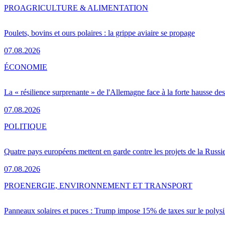
PRO
AGRICULTURE & ALIMENTATION
Poulets, bovins et ours polaires : la grippe aviaire se propage
07.08.2026
ÉCONOMIE
La « résilience surprenante » de l'Allemagne face à la forte hausse de
07.08.2026
POLITIQUE
Quatre pays européens mettent en garde contre les projets de la Russi
07.08.2026
PRO
ENERGIE, ENVIRONNEMENT ET TRANSPORT
Panneaux solaires et puces : Trump impose 15% de taxes sur le polysi