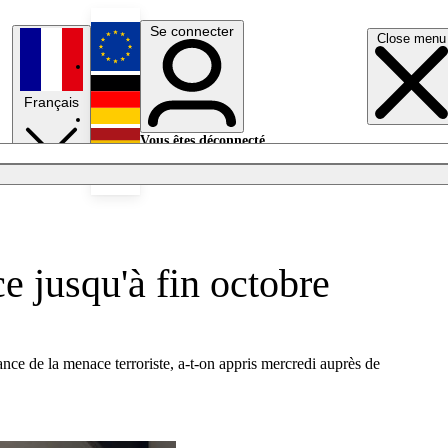
Se connecter
Close menu
English
Français
Deutsch
Vous êtes déconnecté.
Se connecter
Español
Lumières éteintes
e jusqu'à fin octobre
ance de la menace terroriste, a-t-on appris mercredi auprès de