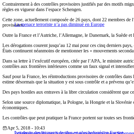
Contrairement à des contrôles provisoires justifiés par des motifs migr
règles en vigueur dans l’espace Schengen.
Cette zone, actuellement composée de 26 pays, dont 22 membres de l’UE,
La menace terroriste n’a pas diminué en Europe
provisoires.
Outre la France et l’Autriche, l’Allemagne, le Danemark, la Suède et 
Les dérogations courent jusqu’au 12 mai pour ces cinq derniers pays, qui
États continuent néanmoins de mentionner les « mouvements secondaire
Dans sa lettre à l’exécutif européen, citée par l’APA, le ministre autr
contrôles aux frontières intérieures comme un faux signal et intensifiera
Sauf pour la France, les réintroductions provisoires de contrôles dans
estime désormais que la situation y est sous contrôle et a prévenu qu’e
Des pays hostiles aux entraves à la libre circulation considèrent que 
Selon une source diplomatique, la Pologne, la Hongrie et la Slovénie
économiques.
Les contrôles que peut pratiquer la France portent sur toutes ses fronti
Apr 5, 2018 - 10:43
Les droits des migrants de plus en plus bafoués en Europe
Politique
contrôle aux frontières
crise migratoire
Espace Schenge