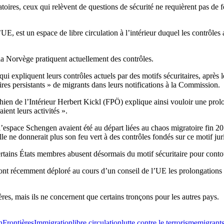
atoires, ceux qui relèvent de questions de sécurité ne requièrent pas de 
 est un espace de libre circulation à l’intérieur duquel les contrôles a
la Norvège pratiquent actuellement des contrôles.
 expliquent leurs contrôles actuels par des motifs sécuritaires, après le
s persistants » de migrants dans leurs notifications à la Commission.
ichien de l’Intérieur Herbert Kickl (FPÖ) explique ainsi vouloir une pro
ient leurs activités ».
 l’espace Schengen avaient été au départ liées au chaos migratoire fin 
lle ne donnerait plus son feu vert à des contrôles fondés sur ce motif jur
certains États membres abusent désormais du motif sécuritaire pour conto
 ont récemment déploré au cours d’un conseil de l’UE les prolongations 
ères, mais ils ne concernent que certains tronçons pour les autres pays.
n
Frontières
Immigration
libre circulation
lutte contre le terrorisme
migrant