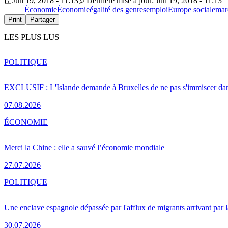
Jun 19, 2018 - 11:13
Dernière mise à jour: Jun 19, 2018 - 11:13
Économie
Économie
égalité des genres
emploi
Europe sociale
mar
Print
Partager
LES PLUS LUS
POLITIQUE
EXCLUSIF : L'Islande demande à Bruxelles de ne pas s'immiscer dan
07.08.2026
ÉCONOMIE
Merci la Chine : elle a sauvé l’économie mondiale
27.07.2026
POLITIQUE
Une enclave espagnole dépassée par l'afflux de migrants arrivant par 
30.07.2026