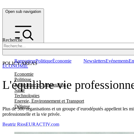
Open sub navigation
Recherche
Rapporteur
Politique
Économie
Newsletters
Evénements
Em
POLICY AREAS
ÉCONOMIE
Economie
Politique
L'équilibre vie professionne
Agriculture et Alimentation
Santé
Technologies
Energie, Environnement et Transport
Défense
Plus de 300 organisations et un groupe d’eurodéputés appellent les mini
professionnelle et la vie privée.
Beatriz Rios
EURACTIV.com