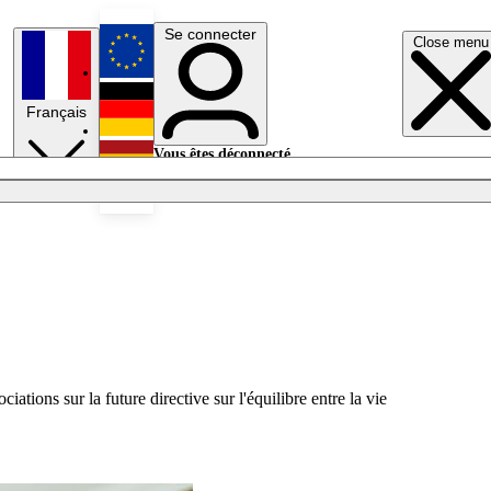
Se connecter
Close menu
English
Français
Deutsch
Vous êtes déconnecté.
Se connecter
Español
Lumières éteintes
tions sur la future directive sur l'équilibre entre la vie