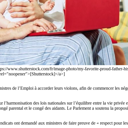
ttps://www.shutterstock.com/fr/image-photo/my-favorite-proud-father-
="noopener">[Shutterstock]</a>]
stres de l’Emploi à accorder leurs violons, afin de commencer les négocia
’harmonisation des lois nationales sur l’équilibre entre la vie privée et
gé parental et le congé des aidants. Le Parlement a soutenu la propositi
dicats ont demandé aux ministres de faire preuve de « respect pour les 