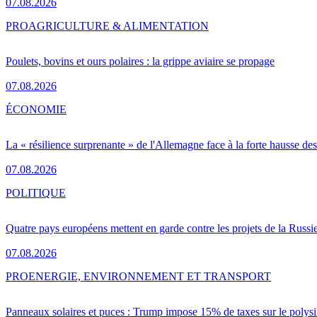
07.08.2026
PRO
AGRICULTURE & ALIMENTATION
Poulets, bovins et ours polaires : la grippe aviaire se propage
07.08.2026
ÉCONOMIE
La « résilience surprenante » de l'Allemagne face à la forte hausse de
07.08.2026
POLITIQUE
Quatre pays européens mettent en garde contre les projets de la Russi
07.08.2026
PRO
ENERGIE, ENVIRONNEMENT ET TRANSPORT
Panneaux solaires et puces : Trump impose 15% de taxes sur le polysi