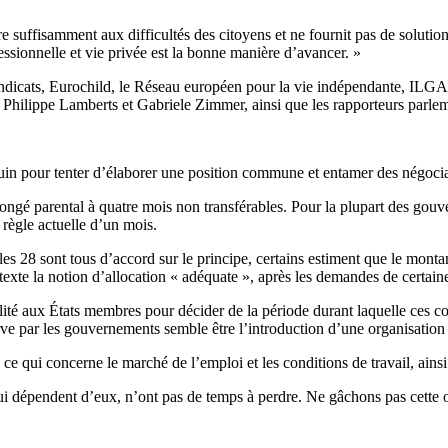
dre suffisamment aux difficultés des citoyens et ne fournit pas de soluti
ofessionnelle et vie privée est la bonne manière d’avancer. »
syndicats, Eurochild, le Réseau européen pour la vie indépendante, IL
ilippe Lamberts et Gabriele Zimmer, ainsi que les rapporteurs parlemen
1 juin pour tenter d’élaborer une position commune et entamer des négoc
ongé parental à quatre mois non transférables. Pour la plupart des gou
 règle actuelle d’un mois.
es 28 sont tous d’accord sur le principe, certains estiment que le monta
exte la notion d’allocation « adéquate », après les demandes de certaine
bilité aux États membres pour décider de la période durant laquelle ces c
ve par les gouvernements semble être l’introduction d’une organisation d
ce qui concerne le marché de l’emploi et les conditions de travail, ainsi
ux qui dépendent d’eux, n’ont pas de temps à perdre. Ne gâchons pas cet