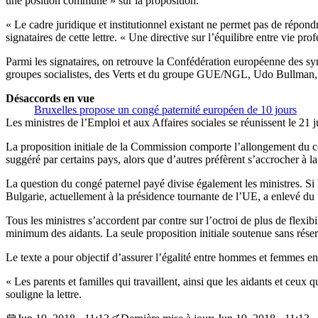
une position commune » sur la proposition.
« Le cadre juridique et institutionnel existant ne permet pas de répon
signataires de cette lettre. « Une directive sur l’équilibre entre vie pr
Parmi les signataires, on retrouve la Confédération européenne des 
groupes socialistes, des Verts et du groupe GUE/NGL, Udo Bullman, Ph
Désaccords en vue
Bruxelles propose un congé paternité européen de 10 jours
Les ministres de l’Emploi et aux Affaires sociales se réunissent le 2
La proposition initiale de la Commission comporte l’allongement du c
suggéré par certains pays, alors que d’autres préfèrent s’accrocher à la
La question du congé paternel payé divise également les ministres. Si l
Bulgarie, actuellement à la présidence tournante de l’UE, a enlevé du t
Tous les ministres s’accordent par contre sur l’octroi de plus de flexi
minimum des aidants. La seule proposition initiale soutenue sans réser
Le texte a pour objectif d’assurer l’égalité entre hommes et femmes en 
« Les parents et familles qui travaillent, ainsi que les aidants et ce
souligne la lettre.