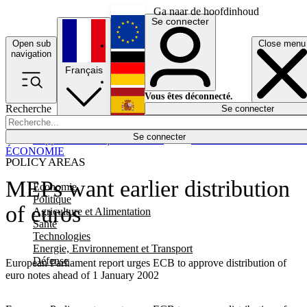
Ga naar de hoofdinhoud
Se connecter
Open sub
Close menu
English
navigation
Français
Deutsch
Vous êtes déconnecté.
Recherche
Se connecter
Español
Lumières éteintes
Se connecter
Rapporteur
Politique
Économie
Newsletters
Evénements
Em
ÉCONOMIE
POLICY AREAS
MEPs want earlier distribution
Economie
Politique
of euros
Agriculture et Alimentation
Santé
Technologies
Energie, Environnement et Transport
Défense
European Parliament report urges ECB to approve distribution of
euro notes ahead of 1 January 2002