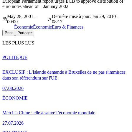
European Parliament report urges ECB to approve distribution of
euro notes ahead of 1 January 2002
May 28, 2001 -
Dernière mise à jour: Jan 29, 2010 -
00:00
08:17
Économie
Économie
Euro & Finances
Print
Partager
LES PLUS LUS
POLITIQUE
EXCLUSIF : L'Islande demande à Bruxelles de ne pas s'immiscer
dans son référendum sur l'UE
07.08.2026
ÉCONOMIE
Merci la Chine : elle a sauvé l’économie mondiale
27.07.2026