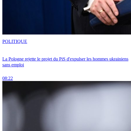
POLITIQUE
La Pologne rejette le projet du PiS d'expulser les hommes ukrainiens
sans emploi
08:22