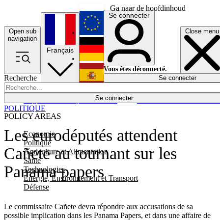
Ga naar de hoofdinhoud
Se connecter
Open sub
Close menu
English
navigation
Français
Deutsch
Vous êtes déconnecté.
Recherche
Se connecter
Español
Lumières éteintes
Se connecter
Rapporteur
Politique
Économie
Newsletters
Evénements
Em
POLITIQUE
POLICY AREAS
Les eurodéputés attendent
Economie
Politique
Cañete au tournant sur les
Agriculture et Alimentation
Santé
Panama papers
Technologies
Energie, Environnement et Transport
Défense
Le commissaire Cañete devra répondre aux accusations de sa
possible implication dans les Panama Papers, et dans une affaire de