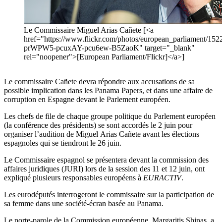
Le Commissaire Miguel Arias Cañete [<a
href="https://www.flickr.com/photos/european_parliament/1522
prWPW5-pcuxAY-pcu6ew-B5ZaoK" target="_blank"
rel="noopener">[European Parliament/Flickr]</a>]
Le commissaire Cañete devra répondre aux accusations de sa
possible implication dans les Panama Papers, et dans une affaire de
corruption en Espagne devant le Parlement européen.
Les chefs de file de chaque groupe politique du Parlement européen
(la conférence des présidents) se sont accordés le 2 juin pour
organiser l’audition de Miguel Arias Cañete avant les élections
espagnoles qui se tiendront le 26 juin.
Le Commissaire espagnol se présentera devant la commission des
affaires juridiques (JURI) lors de la session des 11 et 12 juin, ont
expliqué plusieurs responsables européens à
EURACTIV
.
Les eurodéputés interrogeront le commissaire sur la participation de
sa femme dans une société-écran basée au Panama.
Le porte-parole de la Commission européenne, Margaritis Shinas, a