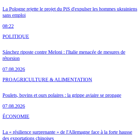
La Pologne rejette le projet du PiS d'expulser les hommes ukrainiens
sans emploi
08:22
POLITIQUE
Sánchez riposte contre Meloni : l'Italie menacée de mesures de
rétorsion
07.08.2026
PRO
AGRICULTURE & ALIMENTATION
Poulets, bovins et ours polaires : la grippe aviaire se propage
07.08.2026
ÉCONOMIE
La « résilience surprenante » de l'Allemagne face à la forte hausse
des exportations chinoises