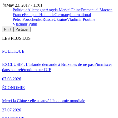
May 23, 2017 - 11:01
Politique
Allemagne
Angela Merkel
Chine
Emmanuel Macron
France
François Hollande
Germany
International
Petro Porochenko
Russie
Ukraine
Vladimir Poutine
Vladimir Putin
Print
Partager
LES PLUS LUS
POLITIQUE
EXCLUSIF : L'Islande demande à Bruxelles de ne pas s'immiscer
dans son référendum sur l'UE
07.08.2026
ÉCONOMIE
Merci la Chine : elle a sauvé l’économie mondiale
27.07.2026