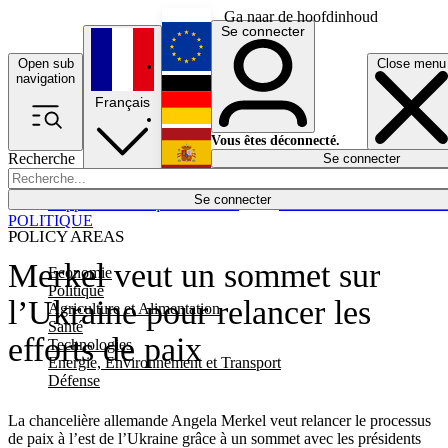
Ga naar de hoofdinhoud
Se connecter
Open sub
Close menu
English
navigation
Français
Deutsch
Vous êtes déconnecté.
Recherche
Se connecter
Español
Lumières éteintes
Se connecter
Rapporteur
Politique
Économie
Newsletters
Evénements
Em
POLITIQUE
POLICY AREAS
Merkel veut un sommet sur
Economie
Politique
l’Ukraine pour relancer les
Agriculture et Alimentation
Santé
efforts de paix
Technologies
Energie, Environnement et Transport
Défense
La chancelière allemande Angela Merkel veut relancer le processus
de paix à l’est de l’Ukraine grâce à un sommet avec les présidents