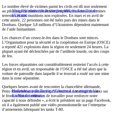
Le nombre élevé de victimes parmi les civils est dû non seulement
Vive dégradation de la situation militaire dans l’est de
au pilonnage de zones densément peuplées, mais aussi aux mines
l’Ukraine
terrestres et aux munitions non explosées. En mars et en avril de
cette année, 22 personnes ont été tuées pars des mines dans le
Donbass. Quelque 3,8 millions d’Ukrainiens dépendent maintenant
de l’aide humanitaire.
Les chances d’un cessez-le-feu dans le Donbass sont minces.
L’Organisation pour la sécurité et la coopération en Europe (OSCE)
a reporté 421 explosions dans la région en seulement 24 heures. La
plupart ayant été déclenchées par de l’artillerie lourde, ou des coups
de feu.
Les forces séparatistes ont considérablement restreint l’accès à cette
région et en avril, un responsable de l’OSCE a été tué alors que la
voiture de patrouille dans laquelle il se trouvait a roulé sur une mine
dans la zone séparatiste.
Quelques heures avant de rencontrer la chancelière allemande,
Hollande appelle Russie et Ukraine à « se montrer à la
Petro Porochenko a annoncé qu’il enverrait davantage de tanks sur
hauteur des enjeux »
le front. « Nous continuons de travailler pour renforcer notre
capacité à nous défendre », a écrit le président sur sa page Facebook,
où il a également publié une vidéo promotionnelle sur l’entreprise
d’armements fabriquant les tanks T-80.