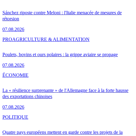
Sánchez riposte contre Meloni : l'Italie menacée de mesures de
rétorsion
07.08.2026
PRO
AGRICULTURE & ALIMENTATION
Poulets, bovins et ours polaires : la grippe aviaire se propage
07.08.2026
ÉCONOMIE
La « résilience surprenante » de l'Allemagne face à la forte hausse
des exportations chinoises
07.08.2026
POLITIQUE
Quatre pays européens mettent en garde contre les projets de la