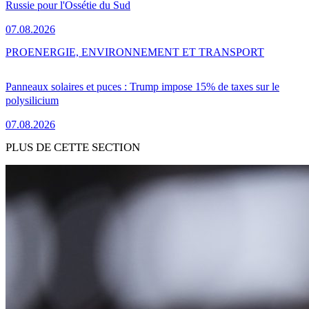
Russie pour l'Ossétie du Sud
07.08.2026
PRO
ENERGIE, ENVIRONNEMENT ET TRANSPORT
Panneaux solaires et puces : Trump impose 15% de taxes sur le
polysilicium
07.08.2026
PLUS DE CETTE SECTION