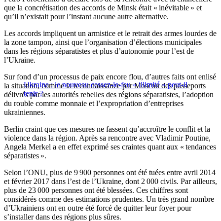
que la concrétisation des accords de Minsk était « inévitable » et
qu’il n’existait pour l’instant aucune autre alternative.
Les accords impliquent un armistice et le retrait des armes lourdes de
la zone tampon, ainsi que l’organisation d’élections municipales
dans les régions séparatistes et plus d’autonomie pour l’est de
l’Ukraine.
Sur fond d’un processus de paix encore flou, d’autres faits ont enlisé
Ukraine : le nouveau cessez-le-feu « illimité » peut-il
la situation, comme la reconnaissance par Moscou des passeports
tenir ?
délivrés par les autorités rebelles des régions séparatistes, l’adoption
du rouble comme monnaie et l’expropriation d’entreprises
ukrainiennes.
Berlin craint que ces mesures ne fassent qu’accroître le conflit et la
violence dans la région. Après sa rencontre avec Vladimir Poutine,
Angela Merkel a en effet exprimé ses craintes quant aux « tendances
séparatistes ».
Selon l’ONU, plus de 9 900 personnes ont été tuées entre avril 2014
et février 2017 dans l’est de l’Ukraine, dont 2 000 civils. Par ailleurs,
plus de 23 000 personnes ont été blessées. Ces chiffres sont
considérés comme des estimations prudentes. Un très grand nombre
d’Ukrainiens ont en outre été forcé de quitter leur foyer pour
s’installer dans des régions plus sûres.