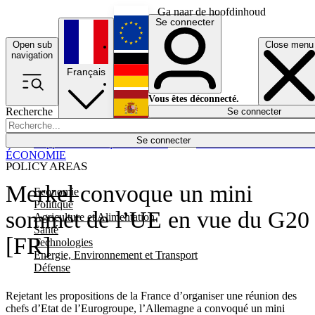
Ga naar de hoofdinhoud
Se connecter
Open sub
Close menu
English
navigation
Français
Deutsch
Vous êtes déconnecté.
Recherche
Se connecter
Español
Lumières éteintes
Se connecter
Rapporteur
Politique
Économie
Newsletters
Evénements
Em
ÉCONOMIE
POLICY AREAS
Merkel convoque un mini
Economie
Politique
sommet de l’UE en vue du G20
Agriculture et Alimentation
Santé
[FR]
Technologies
Energie, Environnement et Transport
Défense
Rejetant les propositions de la France d’organiser une réunion des
chefs d’Etat de l’Eurogroupe, l’Allemagne a convoqué un mini