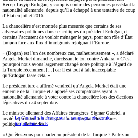
Recep Tayyip Erdoğan, y compris contre des personnes possédant la
nationalité allemande, depuis qu’il a échappé à une tentative de coup
d’État en juillet 2016.
La chancelière s’est montrée plus mesurée que certains de ses
adversaires politiques dans ses critiques du président Erdoğan, et
certains l’accusent de vouloir ménager le pays, pour son rôle d’État
tampon face aux flux d’immigrants rejoignant l’Europe.
« (Dogan) est l’un des nombreux cas, malheureusement », a déclaré
Angela Merkel dimanche, durcissant le ton contre Ankara. « C’est
pourquoi nous avons largement changé notre politique à l’égard de
la Turquie récemment […] car il est tout à fait inacceptable
qu’Erdoğan fasse cela. »
Le président turc a affirmé vendredi qu’Angela Merkel était une
ennemie de la Turquie et a appelé ses compatriotes ayant la
nationalité allemande à voter contre la chancelière lors des élections
législatives du 24 septembre.
Le ministre allemand des Affaires étrangères, Sigmar Gabriel, a
Le Conseil s’interroge sur la campagne électorale
invité le président turc à ne pas s’immiscer dans les affaires
turque dans l’UE
politiques allemandes.
« Qui êtes-vous pour parler au président de la Turquie ? Parlez au