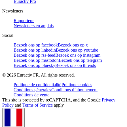
Euractiv Pro
Newsletters
Rapporteur
Newsletters en anglais
Social
Bezoek ons op facebook
Bezoek ons op x
Bezoek ons op linkedin
Bezoek ons op youtube
Bezoek ons op rss-feed
Bezoek ons op instagram
Bezoek ons op mastodon
Bezoek ons op telegram
Bezoek ons op bluesky
Bezoek ons op threads
©
2026
Euractiv FR. All rights reserved.
Politique de confidentialité
Politique cookies
Conditions générales
Conditions d’abonnement
Conditions de vente
This site is protected by reCAPTCHA, and the Google
Privacy
Policy
and
Terms of Service
apply.