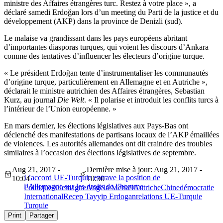
ministre des Affaires étrangères turc. Restez à votre place », a
déclaré samedi Erdoğan lors d’un meeting du Parti de la justice et du
développement (AKP) dans la province de Denizli (sud).
Le malaise va grandissant dans les pays européens abritant
d’importantes diasporas turques, qui voient les discours d’Ankara
comme des tentatives d’influencer les électeurs d’origine turque.
« Le président Erdoğan tente d’instrumentaliser les communautés
d’origine turque, particulièrement en Allemagne et en Autriche »,
déclarait le ministre autrichien des Affaires étrangères, Sebastian
Kurz, au journal
Die Welt
. « Il polarise et introduit les conflits turcs à
l’intérieur de l’Union européenne. »
En mars dernier, les élections législatives aux Pays-Bas ont
déclenché des manifestations de partisans locaux de l’AKP émaillées
de violences. Les autorités allemandes ont dit craindre des troubles
similaires à l’occasion des élections législatives de septembre.
Aug 21, 2017 -
Dernière mise à jour: Aug 21, 2017 -
L’accord UE-Turquie entrave la position de
10:04
10:30
l’Allemagne sur les droits de l’homme
Politique
Allemagne
Angela Merkel
Autriche
Chine
démocratie
International
Recep Tayyip Erdogan
relations UE-Turquie
Turquie
Print
Partager