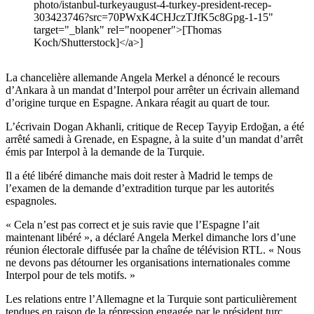
photo/istanbul-turkeyaugust-4-turkey-president-recep-
303423746?src=70PWxK4CHJczTJfK5c8Gpg-1-15"
target="_blank" rel="noopener">[Thomas
Koch/Shutterstock]</a>]
La chancelière allemande Angela Merkel a dénoncé le recours
d’Ankara à un mandat d’Interpol pour arrêter un écrivain allemand
d’origine turque en Espagne. Ankara réagit au quart de tour.
L’écrivain Dogan Akhanli, critique de Recep Tayyip Erdoğan, a été
arrêté samedi à Grenade, en Espagne, à la suite d’un mandat d’arrêt
émis par Interpol à la demande de la Turquie.
Il a été libéré dimanche mais doit rester à Madrid le temps de
l’examen de la demande d’extradition turque par les autorités
espagnoles.
« Cela n’est pas correct et je suis ravie que l’Espagne l’ait
maintenant libéré », a déclaré Angela Merkel dimanche lors d’une
réunion électorale diffusée par la chaîne de télévision RTL. « Nous
ne devons pas détourner les organisations internationales comme
Interpol pour de tels motifs. »
Les relations entre l’Allemagne et la Turquie sont particulièrement
tendues en raison de la répression engagée par le président turc