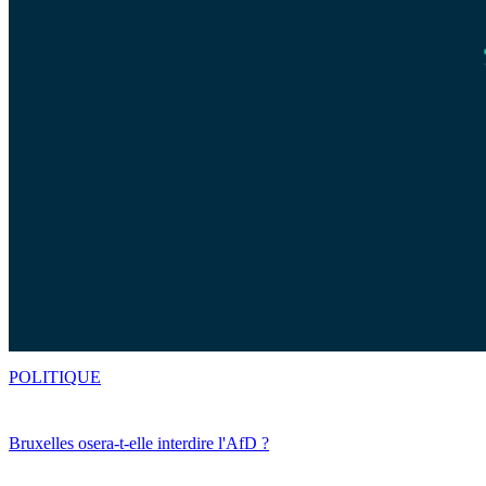
POLITIQUE
Bruxelles osera-t-elle interdire l'AfD ?