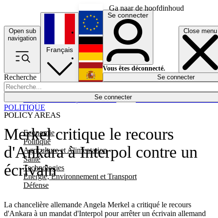
Ga naar de hoofdinhoud
Se connecter
Open sub
Close menu
English
navigation
Français
Deutsch
Vous êtes déconnecté.
Recherche
Se connecter
Español
Lumières éteintes
Se connecter
Rapporteur
Politique
Économie
Newsletters
Evénements
Em
POLITIQUE
POLICY AREAS
Merkel critique le recours
Economie
Politique
d'Ankara à Interpol contre un
Agriculture et Alimentation
Santé
écrivain
Technologies
Energie, Environnement et Transport
Défense
La chancelière allemande Angela Merkel a critiqué le recours
d'Ankara à un mandat d'Interpol pour arrêter un écrivain allemand