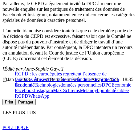
Par ailleurs, le CEPD a également invité la DPC à mener une
nouvelle enquête sur les pratiques de traitement des données de
Facebook et Instagram, notamment en ce qui concerne les catégories
spéciales de données à caractère personnel.
L’autorité irlandaise considère toutefois que cette dernière partie de
la décision du CEPD est excessive, faisant valoir que le Comité ne
dispose pas du pouvoir d’instruire et de diriger le travail d’une
autorité indépendante. Par conséquent, la DPC intentera un recours
en annulation devant la Cour de justice de l’Union européenne
(CJUE) concernant cet élément de la décision.
[Édité par Anne-Sophie Gayet]
RGPD : les eurodéputés regrettent l’absence de
Jan 5, 2023 - 11:13
sanctions émises par l’autorité irlandaise de protection
Dernière mise à jour: Aug 24, 2023 - 18:35
des données
Économie
Technologies
données personnelles
DPC
Économie
Facebook
Instagram
Max Schrems
Meta
noyb
publicité ciblée
RGPD
WhatsApp
Print
Partager
LES PLUS LUS
POLITIQUE