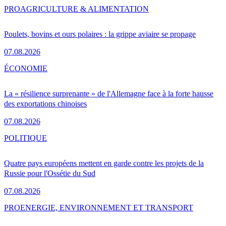
PRO
AGRICULTURE & ALIMENTATION
Poulets, bovins et ours polaires : la grippe aviaire se propage
07.08.2026
ÉCONOMIE
La « résilience surprenante » de l'Allemagne face à la forte hausse
des exportations chinoises
07.08.2026
POLITIQUE
Quatre pays européens mettent en garde contre les projets de la
Russie pour l'Ossétie du Sud
07.08.2026
PRO
ENERGIE, ENVIRONNEMENT ET TRANSPORT