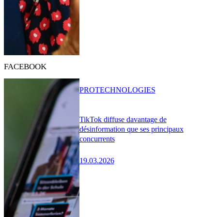
FACEBOOK
PRO
TECHNOLOGIES
TikTok diffuse davantage de
désinformation que ses principaux
concurrents
19.03.2026