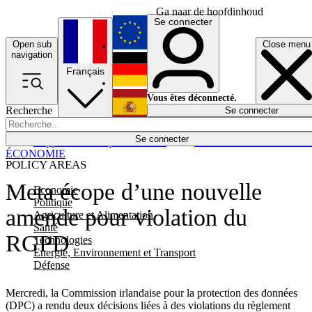
Ga naar de hoofdinhoud
Se connecter
Open sub
Close menu
English
navigation
Français
Deutsch
Vous êtes déconnecté.
Recherche
Se connecter
Español
Lumières éteintes
Se connecter
Rapporteur
Politique
Économie
Newsletters
Evénements
Em
ÉCONOMIE
POLICY AREAS
Meta écope d’une nouvelle
Economie
Politique
amende pour violation du
Agriculture et Alimentation
Santé
RGPD
Technologies
Energie, Environnement et Transport
Défense
Mercredi, la Commission irlandaise pour la protection des données
(DPC) a rendu deux décisions liées à des violations du règlement