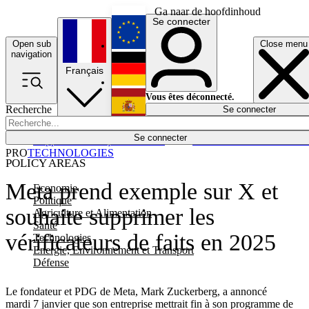
Ga naar de hoofdinhoud
Se connecter
Open sub
Close menu
English
navigation
Français
Deutsch
Vous êtes déconnecté.
Recherche
Se connecter
Español
Lumières éteintes
Se connecter
Rapporteur
Politique
Économie
Newsletters
Evénements
Em
PRO
TECHNOLOGIES
POLICY AREAS
Meta prend exemple sur X et
Economie
Politique
souhaite supprimer les
Agriculture et Alimentation
Santé
vérificateurs de faits en 2025
Technologies
Energie, Environnement et Transport
Défense
Le fondateur et PDG de Meta, Mark Zuckerberg, a annoncé
mardi 7 janvier que son entreprise mettrait fin à son programme de