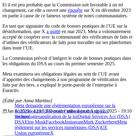
Et il est peu probable que la Commission soit favorable à un tel
changement, car elle a ouvert une
enquête
sur X en décembre 2023
en partie à cause de ce fameux système de notes communautaires.
En tant que signataire du code de bonnes pratiques de l’UE sur la
désinformation, que X
a quitté
en mai 2023, Meta a volontairement
accepté de coopérer avec la communauté des vérificateurs de faits et
d’utiliser des vérificateurs de faits pour travailler sur ses plateformes
dans toute l’UE.
La Commission prévoit d’intégrer le code de bonnes pratiques dans
les obligations du DSA au cours du premier semestre 2025.
Meta examinera ses obligations légales au sein de l’UE avant
d’apporter des changements à son programme de vérification des
faits par des tiers, a expliqué le porte-parole de l’entreprise à
Euractiv.
[Édité par Anna Martino]
Meta demande une règlementation européenne sur la
Jan 8, 2025 - 12:10
vérification de l’âge pour l’utilisation des réseaux
Dernière mise à jour: Aug 12, 2025 - 19:10
sociaux
Technologies
application de la loi
Digital Services Act (DSA)
DSA
Elon Musk
Facebook
Instagram
Mark Zuckerberg
Meta
règlement sur les services numériques (DSA)
UE
Union européenne
X