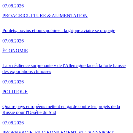
07.08.2026
PRO
AGRICULTURE & ALIMENTATION
Poulets, bovins et ours polaires : la grippe aviaire se propage
07.08.2026
ÉCONOMIE
La « résilience surprenante » de l'Allemagne face à la forte hausse
des exportations chinoises
07.08.2026
POLITIQUE
Quatre pays européens mettent en garde contre les projets de la
Russie pour l'Ossétie du Sud
07.08.2026
PRO
ENERGIE, ENVIRONNEMENT ET TRANSPORT