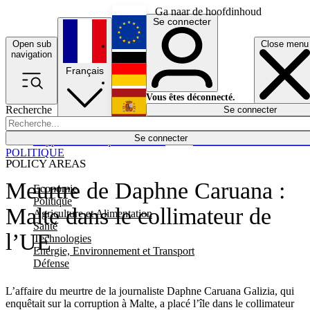
Ga naar de hoofdinhoud
Se connecter
Open sub
Close menu
English
navigation
Français
Deutsch
Vous êtes déconnecté.
Recherche
Se connecter
Español
Lumières éteintes
Se connecter
Rapporteur
Politique
Économie
Newsletters
Evénements
Em
POLITIQUE
POLICY AREAS
Meurtre de Daphne Caruana :
Economie
Politique
Malte dans le collimateur de
Agriculture et Alimentation
Santé
l’UE
Technologies
Energie, Environnement et Transport
Défense
L’affaire du meurtre de la journaliste Daphne Caruana Galizia, qui
enquêtait sur la corruption à Malte, a placé l’île dans le collimateur