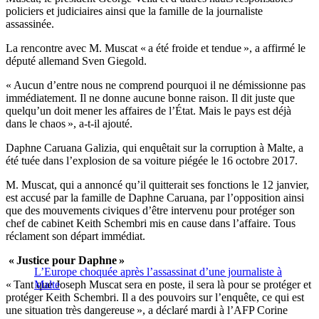
policiers et judiciaires ainsi que la famille de la journaliste
assassinée.
La rencontre avec M. Muscat « a été froide et tendue », a affirmé le
député allemand Sven Giegold.
« Aucun d’entre nous ne comprend pourquoi il ne démissionne pas
immédiatement. Il ne donne aucune bonne raison. Il dit juste que
quelqu’un doit mener les affaires de l’État. Mais le pays est déjà
dans le chaos », a-t-il ajouté.
Daphne Caruana Galizia, qui enquêtait sur la corruption à Malte, a
été tuée dans l’explosion de sa voiture piégée le 16 octobre 2017.
M. Muscat, qui a annoncé qu’il quitterait ses fonctions le 12 janvier,
est accusé par la famille de Daphne Caruana, par l’opposition ainsi
que des mouvements civiques d’être intervenu pour protéger son
chef de cabinet Keith Schembri mis en cause dans l’affaire. Tous
réclament son départ immédiat.
« Justice pour Daphne »
L’Europe choquée après l’assassinat d’une journaliste à
« Tant que Joseph Muscat sera en poste, il sera là pour se protéger et
Malte
protéger Keith Schembri. Il a des pouvoirs sur l’enquête, ce qui est
une situation très dangereuse », a déclaré mardi à l’AFP Corine