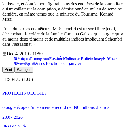
le dossier, et dont le nom figurait dans des enquêtes de la journaliste
qui travaillait sur la corruption, a démissionné en milieu de semaine
dernière, en même temps que le ministre du Tourisme, Konrad
Mizzi.
Entendu par les enquêteurs, M. Schembri est ressorti libre jeudi,
déclenchant la colère de la famille Caruana Galizia qui a argué qu’«
au moins deux témoins et de multiples indices impliquent Schembri
dans l’assassinat ».
Dec 4, 2019 - 11:50
Meurtre d’une journaliste à Malte : le Premier ministre
Politique
Corruption
Daphne Caruana Galizia
Joseph Muscat
devrait quitter ses fonctions en janvier
Malte
sécurité
Print
Partager
LES PLUS LUS
PRO
TECHNOLOGIES
Google écope d’une amende record de 890 millions d’euros
23.07.2026
PRO
SANTÉ