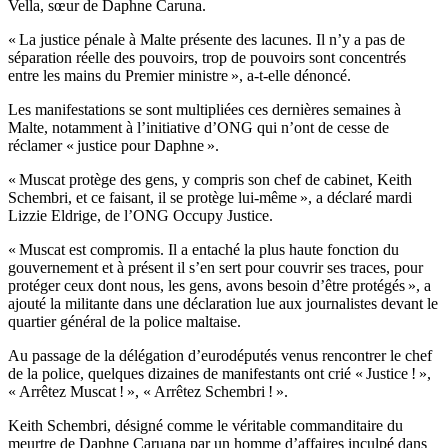
Vella, sœur de Daphne Caruna.
« La justice pénale à Malte présente des lacunes. Il n’y a pas de
séparation réelle des pouvoirs, trop de pouvoirs sont concentrés
entre les mains du Premier ministre », a-t-elle dénoncé.
Les manifestations se sont multipliées ces dernières semaines à
Malte, notamment à l’initiative d’ONG qui n’ont de cesse de
réclamer « justice pour Daphne ».
« Muscat protège des gens, y compris son chef de cabinet, Keith
Schembri, et ce faisant, il se protège lui-même », a déclaré mardi
Lizzie Eldrige, de l’ONG Occupy Justice.
« Muscat est compromis. Il a entaché la plus haute fonction du
gouvernement et à présent il s’en sert pour couvrir ses traces, pour
protéger ceux dont nous, les gens, avons besoin d’être protégés », a
ajouté la militante dans une déclaration lue aux journalistes devant le
quartier général de la police maltaise.
Au passage de la délégation d’eurodéputés venus rencontrer le chef
de la police, quelques dizaines de manifestants ont crié « Justice ! »,
« Arrêtez Muscat ! », « Arrêtez Schembri ! ».
Keith Schembri, désigné comme le véritable commanditaire du
meurtre de Daphne Caruana par un homme d’affaires inculpé dans