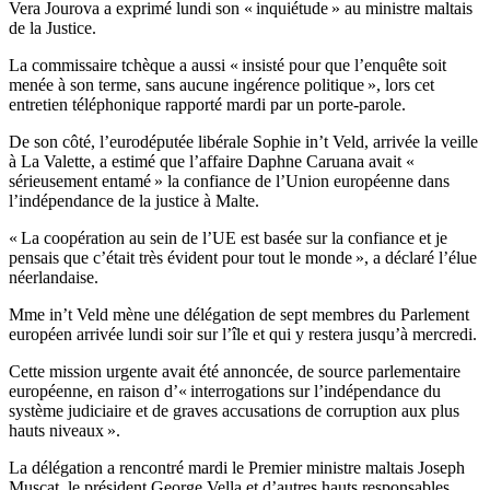
Vera Jourova a exprimé lundi son « inquiétude » au ministre maltais
de la Justice.
La commissaire tchèque a aussi « insisté pour que l’enquête soit
menée à son terme, sans aucune ingérence politique », lors cet
entretien téléphonique rapporté mardi par un porte-parole.
De son côté, l’eurodéputée libérale Sophie in’t Veld, arrivée la veille
à La Valette, a estimé que l’affaire Daphne Caruana avait «
sérieusement entamé » la confiance de l’Union européenne dans
l’indépendance de la justice à Malte.
« La coopération au sein de l’UE est basée sur la confiance et je
pensais que c’était très évident pour tout le monde », a déclaré l’élue
néerlandaise.
Mme in’t Veld mène une délégation de sept membres du Parlement
européen arrivée lundi soir sur l’île et qui y restera jusqu’à mercredi.
Cette mission urgente avait été annoncée, de source parlementaire
européenne, en raison d’« interrogations sur l’indépendance du
système judiciaire et de graves accusations de corruption aux plus
hauts niveaux ».
La délégation a rencontré mardi le Premier ministre maltais Joseph
Muscat, le président George Vella et d’autres hauts responsables