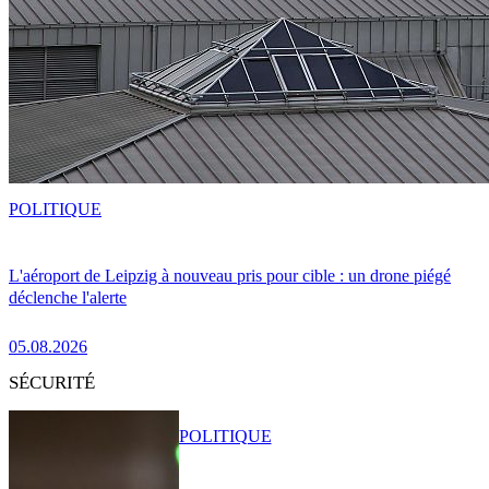
POLITIQUE
L'aéroport de Leipzig à nouveau pris pour cible : un drone piégé
déclenche l'alerte
05.08.2026
SÉCURITÉ
POLITIQUE