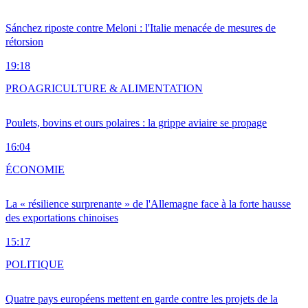
Sánchez riposte contre Meloni : l'Italie menacée de mesures de
rétorsion
19:18
PRO
AGRICULTURE & ALIMENTATION
Poulets, bovins et ours polaires : la grippe aviaire se propage
16:04
ÉCONOMIE
La « résilience surprenante » de l'Allemagne face à la forte hausse
des exportations chinoises
15:17
POLITIQUE
Quatre pays européens mettent en garde contre les projets de la