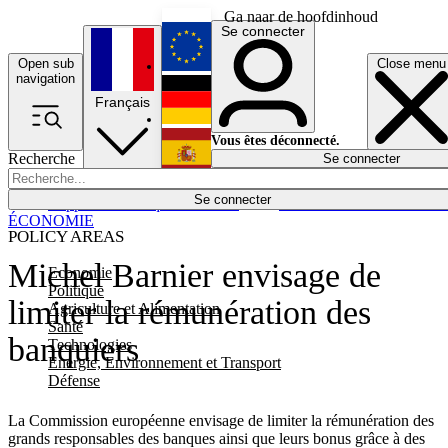
Ga naar de hoofdinhoud
Se connecter
Open sub
Close menu
English
navigation
Français
Deutsch
Vous êtes déconnecté.
Recherche
Se connecter
Español
Lumières éteintes
Se connecter
Rapporteur
Politique
Économie
Newsletters
Evénements
Em
ÉCONOMIE
POLICY AREAS
Michel Barnier envisage de
Economie
Politique
limiter la rémunération des
Agriculture et Alimentation
Santé
banquiers
Technologies
Energie, Environnement et Transport
Défense
La Commission européenne envisage de limiter la rémunération des
grands responsables des banques ainsi que leurs bonus grâce à des