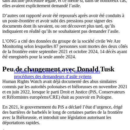
sans aucune procédure légale, et ce même si, dans de nombreux cas,
elles avaient explicitement demandé l’asile.
D’autres ont rapporté avoir été repoussés après avoir été conduits à
un poste-frontière et avoir subi des pressions pour signer des
documents dont ils savaient, ou ont découvert plus tard, qu’ils
indiquaient en réalité qu’ils ne souhaitaient pas demander l’asile.
L’ONG a cité des données du groupe de la société civile We Are
Monitoring selon lesquelles 87 personnes sont mortes des deux côtés
de la frontière entre septembre 2021 et octobre 2024, 14 décès ayant
été enregistrés pour la seule année 2024.
Peu de changement avec Donald Tusk
Certains États membres de l’UE suspendent les
procédures des demandeurs d’asile syriens
Human Rights Watch avait déjà documenté des abus similaires
commis par les autorités polonaises et biélorusses en novembre 2021
et en juin 2022, lorsque le parti Droit et Justice (PiS, Conservateurs
et Réformistes européens/CRE) était au pouvoir en Pologne.
En 2021, le gouvernement du PiS a déclaré l’état d’urgence, érigé
des barrières de barbelés le long de certaines parties de la frontière
avec la Biélorussie, et introduit une législation autorisant les
déportations rapides.