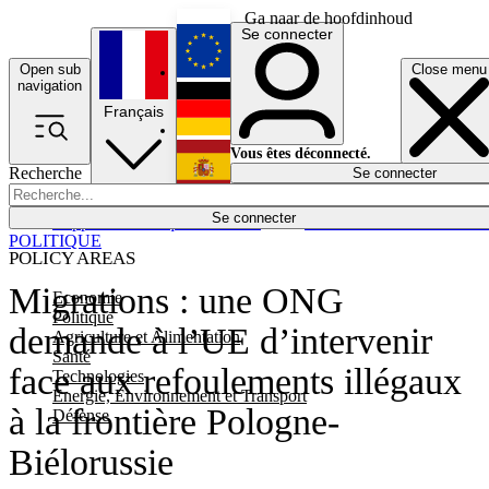
Ga naar de hoofdinhoud
Se connecter
Open sub
Close menu
English
navigation
Français
Deutsch
Vous êtes déconnecté.
Recherche
Se connecter
Español
Lumières éteintes
Se connecter
Rapporteur
Politique
Économie
Newsletters
Evénements
Em
POLITIQUE
POLICY AREAS
Migrations : une ONG
Economie
Politique
demande à l’UE d’intervenir
Agriculture et Alimentation
Santé
face aux refoulements illégaux
Technologies
Energie, Environnement et Transport
à la frontière Pologne-
Défense
Biélorussie