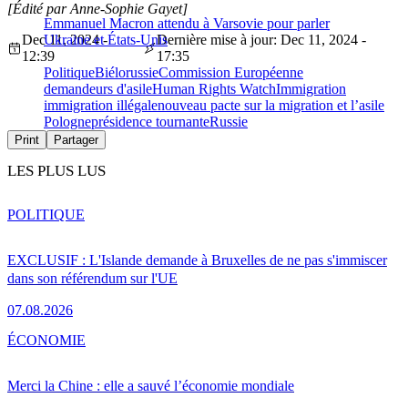
[Édité par Anne-Sophie Gayet]
Emmanuel Macron attendu à Varsovie pour parler
Dec 11, 2024 -
Ukraine et États-Unis
Dernière mise à jour: Dec 11, 2024 -
12:39
17:35
Politique
Biélorussie
Commission Européenne
demandeurs d'asile
Human Rights Watch
Immigration
immigration illégale
nouveau pacte sur la migration et l’asile
Pologne
présidence tournante
Russie
Print
Partager
LES PLUS LUS
POLITIQUE
EXCLUSIF : L'Islande demande à Bruxelles de ne pas s'immiscer
dans son référendum sur l'UE
07.08.2026
ÉCONOMIE
Merci la Chine : elle a sauvé l’économie mondiale