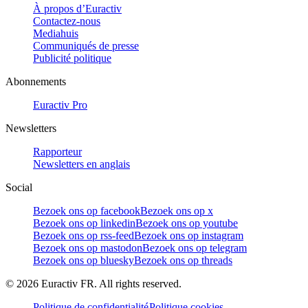
À propos d’Euractiv
Contactez-nous
Mediahuis
Communiqués de presse
Publicité politique
Abonnements
Euractiv Pro
Newsletters
Rapporteur
Newsletters en anglais
Social
Bezoek ons op facebook
Bezoek ons op x
Bezoek ons op linkedin
Bezoek ons op youtube
Bezoek ons op rss-feed
Bezoek ons op instagram
Bezoek ons op mastodon
Bezoek ons op telegram
Bezoek ons op bluesky
Bezoek ons op threads
©
2026
Euractiv FR. All rights reserved.
Politique de confidentialité
Politique cookies