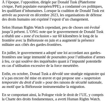
À l’époque, l’opposition, dirigée par Donald Tusk (Plateforme
civique, Parti populaire européen/PPE), a condamné ces politiques,
les qualifiant d’inhumaines. Lorsque la coalition de Donald Tusk est
arrivée au pouvoir en décembre 2023, les organisations de défense
des droits humains ont exprimé l’espoir d’un changement.
Selon Human Rights Watch cependant, peu de choses ont évolué
jusqu’à présent. L’ONG note que le gouvernement de Donald Tusk
a rétabli une
« zone d’exclusion »
sur 60 kilomètres le long de la
frontière avec la Biélorussie en juin et a augmenté la présence
militaire aux côtés des gardes-frontières.
En juillet, le gouvernement a adopté une loi accordant aux gardes-
frontières une large immunité de poursuites pour l’utilisation d’armes
à feu, ce qui soulève des inquiétudes quant à l’impunité potentielle
en cas d’utilisation excessive de la force meurtrière.
Enfin, en octobre, Donad Tusk a dévoilé une stratégie migratoire qui
n’a pas encore été mise en œuvre et qui propose une
« suspension
temporaire du droit d’asile »
pour des raisons de sécurité nationale,
au motif que la Biélorussie instrumentalise la migration.
En se comportant ainsi, la Pologne viole le droit de l’UE, y compris
la Charte des droits fondamentaux, a averti Human Rights Watch.