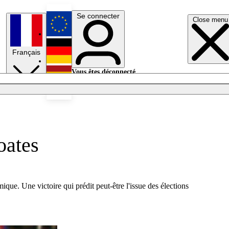
Se connecter
Close menu
English
Français
Deutsch
Vous êtes déconnecté.
Se connecter
Español
Lumières éteintes
oates
que. Une victoire qui prédit peut-être l'issue des élections