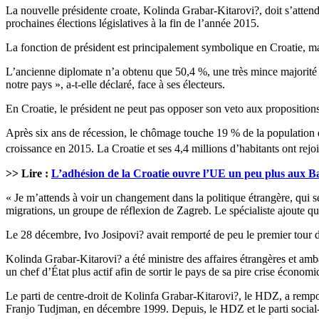
La nouvelle présidente croate, Kolinda Grabar-Kitarovi?, doit s’atten
prochaines élections législatives à la fin de l’année 2015.
La fonction de président est principalement symbolique en Croatie, ma
L’ancienne diplomate n’a obtenu que 50,4 %, une très mince majorité fac
notre pays », a-t-elle déclaré, face à ses électeurs.
En Croatie, le président ne peut pas opposer son veto aux propositions 
Après six ans de récession, le chômage touche 19 % de la population d
croissance en 2015. La Croatie et ses 4,4 millions d’habitants ont rej
>> Lire :
L’adhésion de la Croatie ouvre l’UE un peu plus aux B
« Je m’attends à voir un changement dans la politique étrangère, qui s
migrations, un groupe de réflexion de Zagreb. Le spécialiste ajoute qu
Le 28 décembre, Ivo Josipovi? avait remporté de peu le premier tour d
Kolinda Grabar-Kitarovi? a été ministre des affaires étrangères et amb
un chef d’État plus actif afin de sortir le pays de sa pire crise écono
Le parti de centre-droit de Kolinfa Grabar-Kitarovi?, le HDZ, a rempor
Franjo Tudjman, en décembre 1999. Depuis, le HDZ et le parti social-d