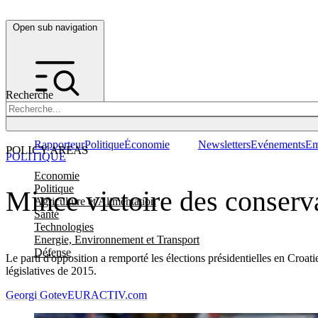
Open sub navigation
Recherche
Rapporteur
Politique
Économie
Newsletters
Evénements
Em
POLICY AREAS
POLITIQUE
Economie
Politique
Mince victoire des conserva
Agriculture et Alimentation
Santé
Technologies
Energie, Environnement et Transport
Défense
Le parti d'opposition a remporté les élections présidentielles en Croat
législatives de 2015.
Georgi Gotev
EURACTIV.com