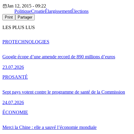
Jan 12, 2015 - 09:22
Politique
Croatie
Élargissement
Élections
Print
Partager
LES PLUS LUS
PRO
TECHNOLOGIES
Google écope d’une amende record de 890 millions d’euros
23.07.2026
PRO
SANTÉ
Sept pays votent contre le programme de santé de la Commission
24.07.2026
ÉCONOMIE
Merci la Chine : elle a sauvé l’économie mondiale