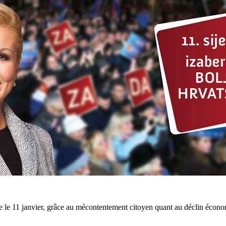
ie le 11 janvier, grâce au mécontentement citoyen quant au déclin économ