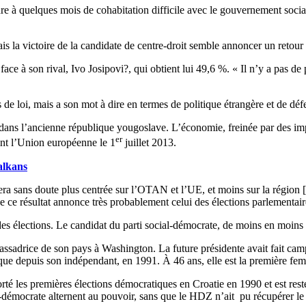
dre à quelques mois de cohabitation difficile avec le gouvernement soci
is la victoire de la candidate de centre-droit semble annoncer un retou
e à son rival, Ivo Josipovi?, qui obtient lui 49,6 %. « Il n’y a pas de 
de loi, mais a son mot à dire en termes de politique étrangère et de déf
ans l’ancienne république yougoslave. L’économie, freinée par des impô
er
oint l’Union européenne le 1
juillet 2013.
alkans
era sans doute plus centrée sur l’OTAN et l’UE, et moins sur la région [
e ce résultat annonce très probablement celui des élections parlementaire
es élections. Le candidat du parti social-démocrate, de moins en moins 
assadrice de son pays à Washington. La future présidente avait fait camp
mique depuis son indépendant, en 1991. À 46 ans, elle est la première fem
té les premières élections démocratiques en Croatie en 1990 et est resté
émocrate alternent au pouvoir, sans que le HDZ n’ait pu récupérer le f