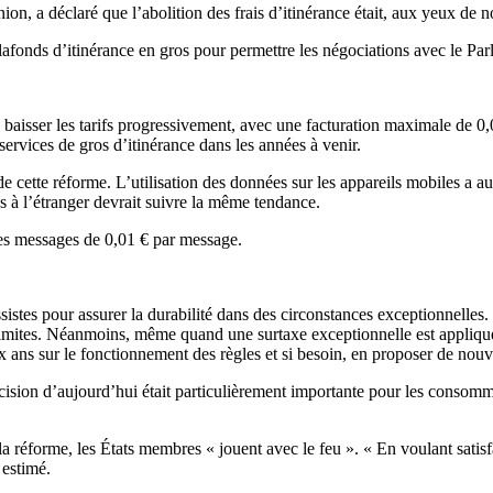
ion, a déclaré que l’abolition des frais d’itinérance était, aux yeux de
afonds d’itinérance en gros pour permettre les négociations avec le Parle
de baisser les tarifs progressivement, avec une facturation maximale d
services de gros d’itinérance dans les années à venir.
e cette réforme. L’utilisation des données sur les appareils mobiles a a
s à l’étranger devrait suivre la même tendance.
les messages de 0,01 € par message.
es pour assurer la durabilité dans des circonstances exceptionnelles. E
limites. Néanmoins, même quand une surtaxe exceptionnelle est appliquée
ans sur le fonctionnement des règles et si besoin, en proposer de nouv
on d’aujourd’hui était particulièrement importante pour les consomma
éforme, les États membres « jouent avec le feu ». « En voulant satisfai
 estimé.