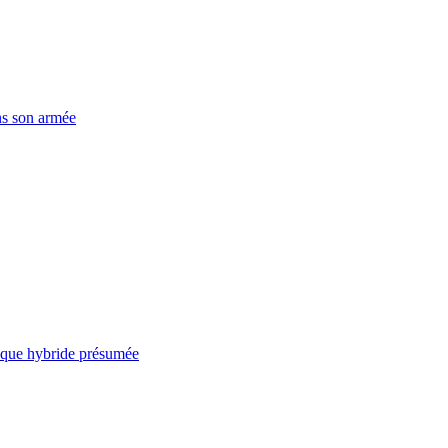
ns son armée
taque hybride présumée