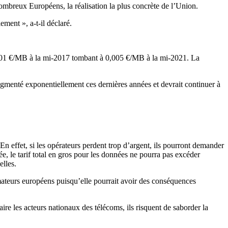
 nombreux Européens, la réalisation la plus concrète de l’Union.
ment », a-t-il déclaré.
e 0,01 €/MB à la mi-2017 tombant à 0,005 €/MB à la mi-2021. La
ugmenté exponentiellement ces dernières années et devrait continuer à
n effet, si les opérateurs perdent trop d’argent, ils pourront demander
, le tarif total en gros pour les données ne pourra pas excéder
elles.
teurs européens puisqu’elle pourrait avoir des conséquences
re les acteurs nationaux des télécoms, ils risquent de saborder la