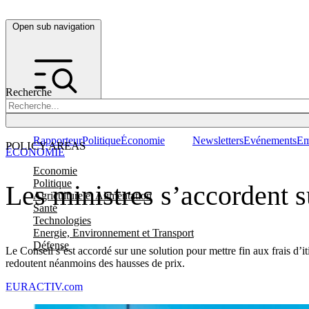
Open sub navigation
Recherche
Rapporteur
Politique
Économie
Newsletters
Evénements
Em
POLICY AREAS
ÉCONOMIE
Economie
Politique
Les ministres s’accordent s
Agriculture et Alimentation
Santé
Technologies
Energie, Environnement et Transport
Défense
Le Conseil s’est accordé sur une solution pour mettre fin aux frais d’
redoutent néanmoins des hausses de prix.
EURACTIV.com