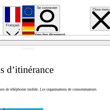
Se connecter
Close menu
English
Français
Deutsch
Vous êtes déconnecté.
Se connecter
Español
Lumières éteintes
s d’itinérance
ateurs de téléphonie mobile. Les organisations de consommateurs