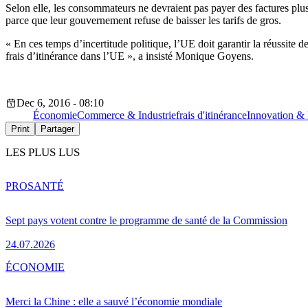
Selon elle, les consommateurs ne devraient pas payer des factures plus
parce que leur gouvernement refuse de baisser les tarifs de gros.
« En ces temps d’incertitude politique, l’UE doit garantir la réussite
frais d’itinérance dans l’UE », a insisté Monique Goyens.
Dec 6, 2016 - 08:10
Économie
Commerce & Industrie
frais d'itinérance
Innovation & 
Print
Partager
LES PLUS LUS
PRO
SANTÉ
Sept pays votent contre le programme de santé de la Commission
24.07.2026
ÉCONOMIE
Merci la Chine : elle a sauvé l’économie mondiale