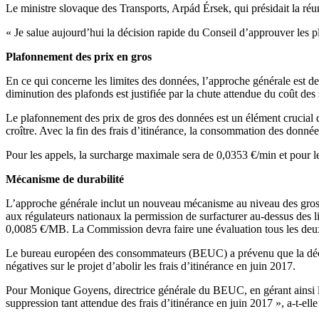
Le ministre slovaque des Transports, Arpád Érsek, qui présidait la réun
« Je salue aujourd’hui la décision rapide du Conseil d’approuver les pl
Plafonnement des prix en gros
En ce qui concerne les limites des données, l’approche générale est 
diminution des plafonds est justifiée par la chute attendue du coût des 
Le plafonnement des prix de gros des données est un élément crucial d
croître. Avec la fin des frais d’itinérance, la consommation des donnée
Pour les appels, la surcharge maximale sera de 0,0353 €/min et pour 
Mécanisme de durabilité
L’approche générale inclut un nouveau mécanisme au niveau des grossist
aux régulateurs nationaux la permission de surfacturer au-dessus des 
0,0085 €/MB. La Commission devra faire une évaluation tous les deux 
Le bureau européen des consommateurs (BEUC) a prévenu que la décisi
négatives sur le projet d’abolir les frais d’itinérance en juin 2017.
Pour Monique Goyens, directrice générale du BEUC, en gérant ainsi la r
suppression tant attendue des frais d’itinérance en juin 2017 », a-t-elle