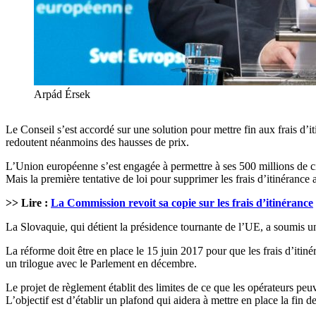
Arpád Érsek
Le Conseil s’est accordé sur une solution pour mettre fin aux frais d’
redoutent néanmoins des hausses de prix.
L’Union européenne s’est engagée à permettre à ses 500 millions de cito
Mais la première tentative de loi pour supprimer les frais d’itinérance
>> Lire :
La Commission revoit sa copie sur les frais d’itinérance
La Slovaquie, qui détient la présidence tournante de l’UE, a soumis 
La réforme doit être en place le 15 juin 2017 pour que les frais d’itin
un trilogue avec le Parlement en décembre.
Le projet de règlement établit des limites de ce que les opérateurs peuv
L’objectif est d’établir un plafond qui aidera à mettre en place la fin 