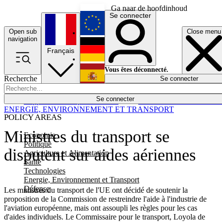
Ga naar de hoofdinhoud
Se connecter
Open sub
Close menu
English
navigation
Français
Deutsch
Vous êtes déconnecté.
Recherche
Se connecter
Español
Lumières éteintes
Se connecter
Rapporteur
Politique
Économie
Newsletters
Evénements
Em
ENERGIE, ENVIRONNEMENT ET TRANSPORT
POLICY AREAS
Ministres du transport se
Economie
Politique
disputent sur aides aériennes
Agriculture et Alimentation
Santé
Technologies
Energie, Environnement et Transport
Défense
Les ministres du transport de l'UE ont décidé de soutenir la
proposition de la Commission de restreindre l'aide à l'industrie de
l'aviation européenne, mais ont assoupli les règles pour les cas
d'aides individuels. Le Commissaire pour le transport, Loyola de