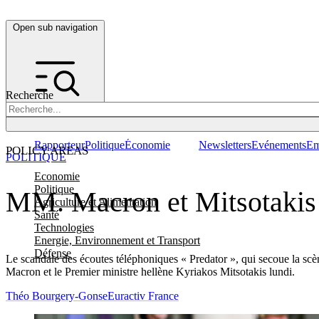
Open sub navigation
Recherche
Rapporteur
Politique
Économie
Newsletters
Evénements
Em
POLICY AREAS
POLITIQUE
Economie
Politique
MM. Macron et Mitsotakis s
Agriculture et Alimentation
Santé
Technologies
Energie, Environnement et Transport
Défense
Le scandale des écoutes téléphoniques « Predator », qui secoue la scè
Macron et le Premier ministre hellène Kyriakos Mitsotakis lundi.
Théo Bourgery-Gonse
Euractiv France