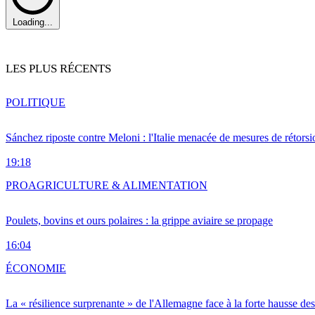
Loading...
LES PLUS RÉCENTS
POLITIQUE
Sánchez riposte contre Meloni : l'Italie menacée de mesures de rétorsi
19:18
PRO
AGRICULTURE & ALIMENTATION
Poulets, bovins et ours polaires : la grippe aviaire se propage
16:04
ÉCONOMIE
La « résilience surprenante » de l'Allemagne face à la forte hausse de