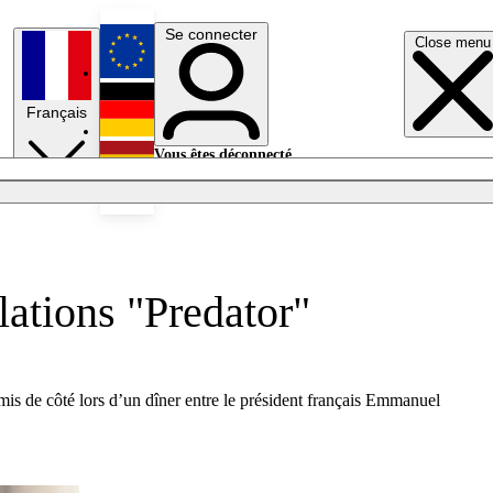
Se connecter
Close menu
English
Français
Deutsch
Vous êtes déconnecté.
Se connecter
Español
Lumières éteintes
lations "Predator"
mis de côté lors d’un dîner entre le président français Emmanuel