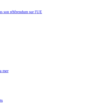
s son référendum sur l'UE
la mer
ts