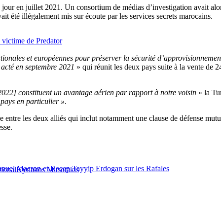
nd jour en juillet 2021. Un consortium de médias d’investigation avait al
t été illégalement mis sur écoute par les services secrets marocains.
 victime de Predator
ationales et européennes pour préserver la sécurité d’approvisionnement
e acté en septembre 2021
» qui réunit les deux pays suite à la vente de 2
022] constituent un avantage aérien par rapport à notre voisin
» la Tur
pays en particulier »
.
rge entre les deux alliés qui inclut notamment une clause de défense mutu
esse.
mmanuel Macron et Recep Tayyip Erdogan sur les Rafales
tional
Kyriakos Mitsotakis