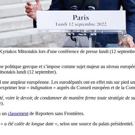
e Kyriakos Mitsotakis lors d'une conférence de presse lundi (12 sep
ne politique grecque et s’impose comme sujet majeur au niveau européen,
tsotakis lundi (12 septembre).
end une ampleur européenne. Les eurodéputés ont en effet mis sur pied une
 exprimer leur «
indignation
» auprès du Conseil européen et de la Com
ité, voire le devoir, de condamner de manière ferme toute stratégie de su
e).
on un
classement
de Reporters sans Frontières.
r «
a été calée de longue date
», selon une source du palais présidentiel.