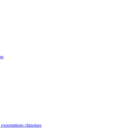
on
s exportations chinoises