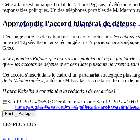
Cette affaire est un rappel brutal de l’affaire Pegasus, révélée au gra
responsables politiques. Un des téléphones portables de M. Macron avai
Approfondir l’accord bilatéral de défense
« Watergate grec » : un nouveau député de l’opposition grecque
L’échange entre les deux hommes aura donc porté sur «
les actions n
note de l’Elysée. Ils ont aussi échangé sur «
le partenariat stratégiqu
Grèce.
«
Les premiers Rafales que nous avons maintenant reçus [en janvier 2
que «
les accords de défense avec des États puissants ne visent aucun 
Cet accord s’inscrit dans le cadre d’un partenariat stratégique plus la
de la Méditerranée
», a déclaré Mitsotakis lors de la conférence de pr
[Laura Kabelka a contribué à la rédaction de cet article]
Sep 13, 2022 - 06:58
Dernière mise à jour: Sep 13, 2022 - 10:02
Paris garde le silence sur les prétendues discussions entre E
Politique
Chine
commission d'enquête
Emmanuel Macron
Interna
Print
Partager
LES PLUS LUS
POLITIQUE