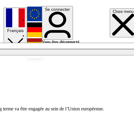
Se connecter
Close menu
English
Français
Deutsch
Vous êtes déconnecté.
Se connecter
Español
Lumières éteintes
ong terme va être engagée au sein de l’Union européenne.