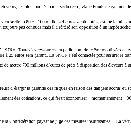
éleveurs, les plus touchés par la sécheresse, via le Fonds de garantie de
n s’en sortira à 80 ou 100 millions d’euros serait naïf », estime le min
 toujours pas connues mais il a réitéré son opposition à un impôt séche
976 ». Toutes les ressources en paille vont donc être mobilisées et les 
le à 25 euros sera garanti. La SNCF a été contactée pour assurer le tran
pté de mettre 700 millions d’euros de prêts à disposition des éleveurs à 
reurs d’élargir la garantie des risques en raison des dangers accrus du st
aiement des cotisations, ce qui ferait économiser – momentanément – 30
e la Confédération paysanne juge ces mesures insuffisantes. « La véritabl