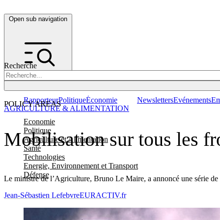
Open sub navigation
Recherche
Rapporteur
Politique
Économie
Newsletters
Evénements
Em
POLICY AREAS
AGRICULTURE & ALIMENTATION
Economie
Politique
Mobilisation sur tous les fr
Agriculture et Alimentation
Santé
Technologies
Energie, Environnement et Transport
Défense
Le ministre de l’Agriculture, Bruno Le Maire, a annoncé une série de 
Jean-Sébastien Lefebvre
EURACTIV.fr