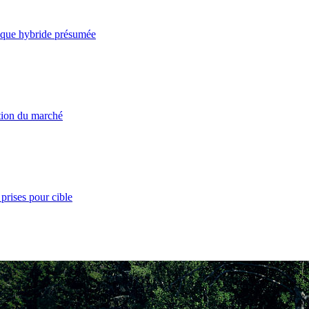
taque hybride présumée
ation du marché
prises pour cible