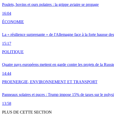
Poulets, bovins et ours polaires : la grippe aviaire se propage
16:04
ÉCONOMIE
La « résilience surprenante » de l'Allemagne face à la forte hausse de
15:17
POLITIQUE
Quatre pays européens mettent en garde contre les projets de la Russi
14:44
PRO
ENERGIE, ENVIRONNEMENT ET TRANSPORT
Panneaux solaires et puces : Trump impose 15% de taxes sur le polysi
13:58
PLUS DE CETTE SECTION