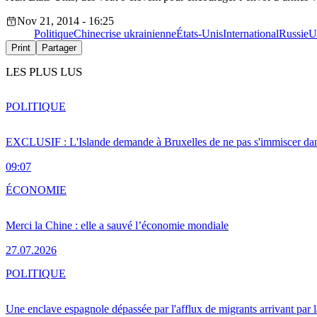
Nov 21, 2014 - 16:25
Politique
Chine
crise ukrainienne
États-Unis
International
Russie
U
Print
Partager
LES PLUS LUS
POLITIQUE
EXCLUSIF : L'Islande demande à Bruxelles de ne pas s'immiscer dan
09:07
ÉCONOMIE
Merci la Chine : elle a sauvé l’économie mondiale
27.07.2026
POLITIQUE
Une enclave espagnole dépassée par l'afflux de migrants arrivant par 