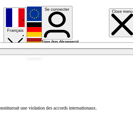
Se connecter
Close menu
English
Français
Deutsch
Vous êtes déconnecté.
Se connecter
Español
Lumières éteintes
tituerait une violation des accords internationaux.