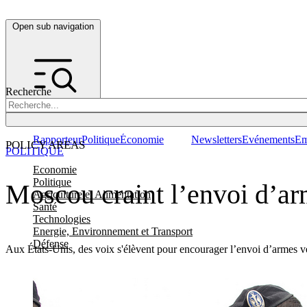
Open sub navigation
Recherche
Rapporteur
Politique
Économie
Newsletters
Evénements
Em
POLICY AREAS
POLITIQUE
Economie
Politique
Moscou craint l’envoi d’ar
Agriculture et Alimentation
Santé
Technologies
Energie, Environnement et Transport
Défense
Aux États-Unis, des voix s'élèvent pour encourager l’envoi d’armes v