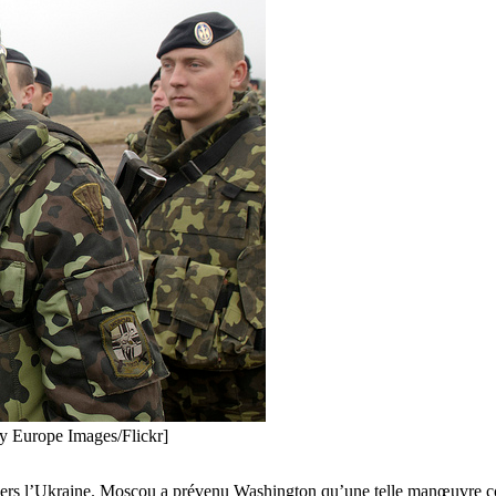
my Europe Images/Flickr]
ers l’Ukraine. Moscou a prévenu Washington qu’une telle manœuvre cons