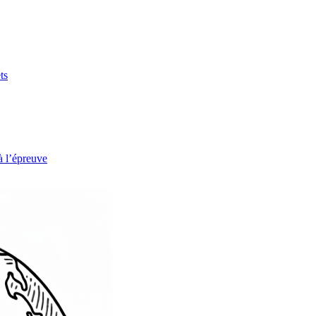
ts
à l’épreuve