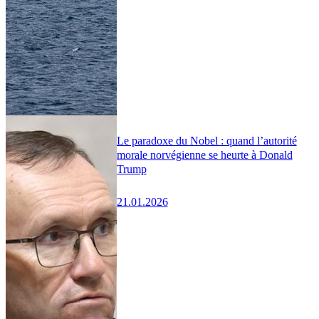
Le paradoxe du Nobel : quand l’autorité
morale norvégienne se heurte à Donald
Trump
21.01.2026