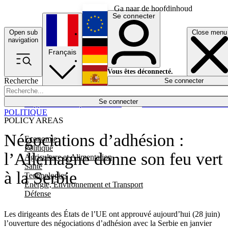
Ga naar de hoofdinhoud
Se connecter
Open sub
Close menu
English
navigation
Français
Deutsch
Vous êtes déconnecté.
Recherche
Se connecter
Español
Lumières éteintes
Se connecter
Rapporteur
Politique
Économie
Newsletters
Evénements
Em
POLITIQUE
POLICY AREAS
Négociations d’adhésion :
Economie
Politique
l’Allemagne donne son feu vert
Agriculture et Alimentation
Santé
à la Serbie
Technologies
Energie, Environnement et Transport
Défense
Les dirigeants des États de l’UE ont approuvé aujourd’hui (28 juin)
l’ouverture des négociations d’adhésion avec la Serbie en janvier