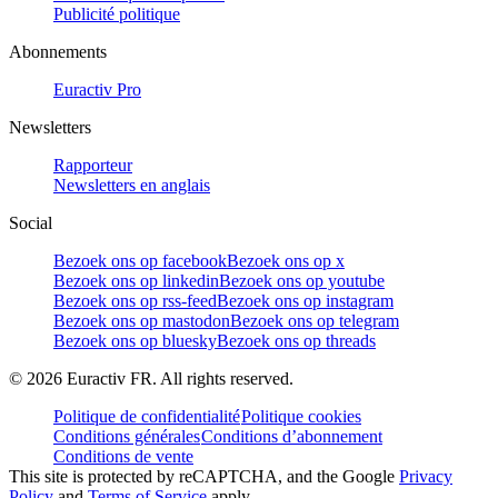
Publicité politique
Abonnements
Euractiv Pro
Newsletters
Rapporteur
Newsletters en anglais
Social
Bezoek ons op facebook
Bezoek ons op x
Bezoek ons op linkedin
Bezoek ons op youtube
Bezoek ons op rss-feed
Bezoek ons op instagram
Bezoek ons op mastodon
Bezoek ons op telegram
Bezoek ons op bluesky
Bezoek ons op threads
©
2026
Euractiv FR. All rights reserved.
Politique de confidentialité
Politique cookies
Conditions générales
Conditions d’abonnement
Conditions de vente
This site is protected by reCAPTCHA, and the Google
Privacy
Policy
and
Terms of Service
apply.