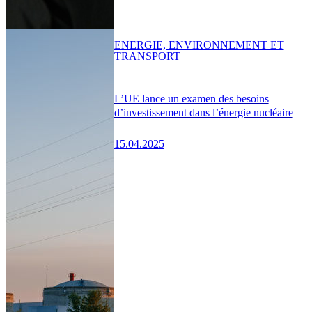
ENERGIE, ENVIRONNEMENT ET
TRANSPORT
L’UE lance un examen des besoins
d’investissement dans l’énergie nucléaire
15.04.2025