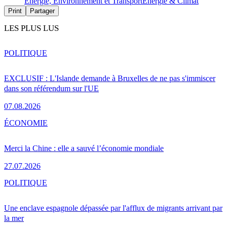
Energie, Environnement et Transport
Energie & Climat
Print
Partager
LES PLUS LUS
POLITIQUE
EXCLUSIF : L'Islande demande à Bruxelles de ne pas s'immiscer
dans son référendum sur l'UE
07.08.2026
ÉCONOMIE
Merci la Chine : elle a sauvé l’économie mondiale
27.07.2026
POLITIQUE
Une enclave espagnole dépassée par l'afflux de migrants arrivant par
la mer