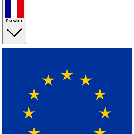
Français