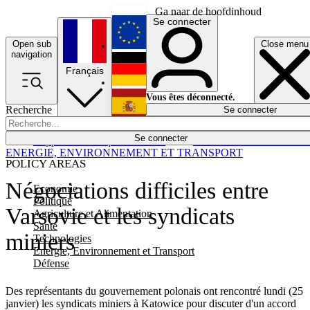
Ga naar de hoofdinhoud
Se connecter
Open sub
Close menu
English
navigation
Français
Deutsch
Vous êtes déconnecté.
Recherche
Se connecter
Español
Lumières éteintes
Se connecter
Rapporteur
Politique
Économie
Newsletters
Evénements
Em
ENERGIE, ENVIRONNEMENT ET TRANSPORT
POLICY AREAS
Négociations difficiles entre
Economie
Politique
Varsovie et les syndicats
Agriculture et Alimentation
Santé
miniers
Technologies
Energie, Environnement et Transport
Défense
Des représentants du gouvernement polonais ont rencontré lundi (25
janvier) les syndicats miniers à Katowice pour discuter d'un accord