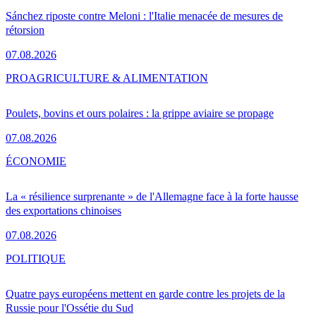
Sánchez riposte contre Meloni : l'Italie menacée de mesures de
rétorsion
07.08.2026
PRO
AGRICULTURE & ALIMENTATION
Poulets, bovins et ours polaires : la grippe aviaire se propage
07.08.2026
ÉCONOMIE
La « résilience surprenante » de l'Allemagne face à la forte hausse
des exportations chinoises
07.08.2026
POLITIQUE
Quatre pays européens mettent en garde contre les projets de la
Russie pour l'Ossétie du Sud