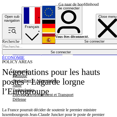
Ga naar de hoofdinhoud
Se connecter
Open sub
Close menu
English
navigation
Français
Deutsch
Vous êtes déconnecté.
Recherche
Se connecter
Español
Lumières éteintes
Se connecter
Rapporteur
Politique
Économie
Newsletters
Evénements
Em
ÉCONOMIE
POLICY AREAS
Négociations pour les hauts
Economie
Politique
postes : Lagarde lorgne
Agriculture et Alimentation
Santé
l’Eurogroupe
Technologies
Energie, Environnement et Transport
Défense
La France pourrait décider de soutenir le premier ministre
luxembourgeois Jean-Claude Juncker pour le poste de premier