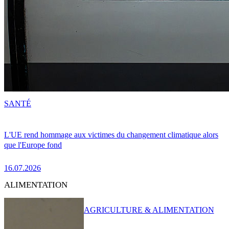
SANTÉ
L'UE rend hommage aux victimes du changement climatique alors
que l'Europe fond
16.07.2026
ALIMENTATION
AGRICULTURE & ALIMENTATION