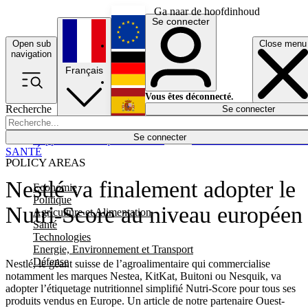
Ga naar de hoofdinhoud
Se connecter
Open sub
Close menu
English
navigation
Français
Deutsch
Vous êtes déconnecté.
Recherche
Se connecter
Español
Lumières éteintes
Se connecter
Rapporteur
Politique
Économie
Newsletters
Evénements
Em
SANTÉ
POLICY AREAS
Nestlé va finalement adopter le
Economie
Politique
Nutri-Score au niveau européen
Agriculture et Alimentation
Santé
Technologies
Energie, Environnement et Transport
Défense
Nestlé, le géant suisse de l’agroalimentaire qui commercialise
notamment les marques Nestea, KitKat, Buitoni ou Nesquik, va
adopter l’étiquetage nutritionnel simplifié Nutri-Score pour tous ses
produits vendus en Europe. Un article de notre partenaire Ouest-