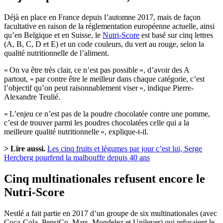
Déjà en place en France depuis l’automne 2017, mais de façon
facultative en raison de la réglementation européenne actuelle, ainsi
qu’en Belgique et en Suisse, le
Nutri-Score
est basé sur cinq lettres
(A, B, C, D et E) et un code couleurs, du vert au rouge, selon la
qualité nutritionnelle de l’aliment.
« On va être très clair, ce n’est pas possible », d’avoir des A
partout, « par contre être le meilleur dans chaque catégorie, c’est
l’objectif qu’on peut raisonnablement viser », indique Pierre-
Alexandre Teulié.
« L’enjeu ce n’est pas de la poudre chocolatée contre une pomme,
c’est de trouver parmi les poudres chocolatées celle qui a la
meilleure qualité nutritionnelle », explique-t-il.
> Lire aussi.
Les cinq fruits et légumes par jour c’est lui, Serge
Hercberg pourfend la malbouffe depuis 40 ans
Cinq multinationales refusent encore le
Nutri-Score
Nestlé a fait partie en 2017 d’un groupe de six multinationales (avec
Coca-Cola, PepsiCo, Mars, Mondelez et Unilever) qui refusaient le