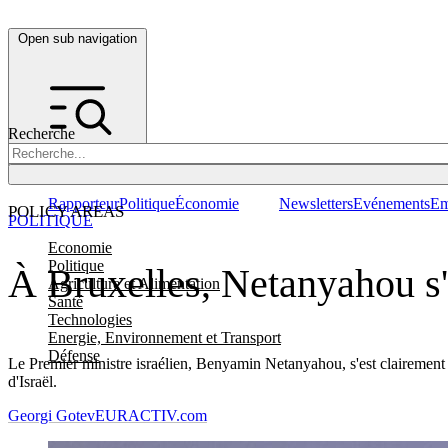
Open sub navigation
Recherche
Rapporteur
Politique
Économie
Newsletters
Evénements
Em
POLICY AREAS
POLITIQUE
Economie
Politique
À Bruxelles, Netanyahou s'
Agriculture et Alimentation
Santé
Technologies
Energie, Environnement et Transport
Défense
Le Premier ministre israélien, Benyamin Netanyahou, s'est clairement o
d'Israël.
Georgi Gotev
EURACTIV.com