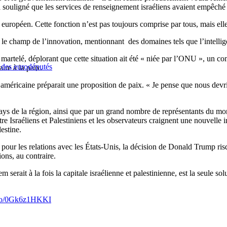
il a souligné que les services de renseignement israéliens avaient empêché
e européen. Cette fonction n’est pas toujours comprise par tous, mais ell
 le champ de l’innovation, mentionnant des domaines tels que l’intelligenc
il martelé, déplorant que cette situation ait été « niée par l’ONU », un
e des eurodéputés
ire à la paix.
 américaine préparait une proposition de paix. « Je pense que nous devri
ays de la région, ainsi que par un grand nombre de représentants du 
re Israéliens et Palestiniens et les observateurs craignent une nouvelle 
estine.
pour les relations avec les États-Unis, la décision de Donald Trump risq
ons, au contraire.
 serait à la fois la capitale israélienne et palestinienne, est la seule sol
t.co/0Gk6z1HKKI