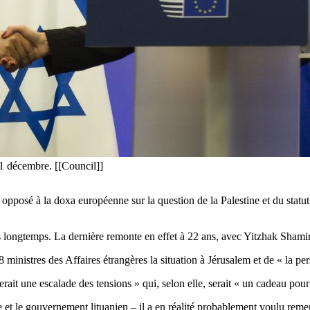
1 décembre. [[Council]]
pposé à la doxa européenne sur la question de la Palestine et du statut
uis longtemps. La dernière remonte en effet à 22 ans, avec Yitzhak Shamir
nistres des Affaires étrangères la situation à Jérusalem et de « la per
rait une escalade des tensions » qui, selon elle, serait « un cadeau pour
 le gouvernement lituanien – il a en réalité probablement voulu remerc