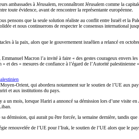
leurs ambassades à Jérusalem, reconnaîtront Jérusalem comme la capital
ntre toute évidence, avant de rencontrer la représentante européenne.
ous pensons que la seule solution réaliste au conflit entre Israël et la 
lidée et nous continuerons de respecter le consensus international jusqu’à 
cles à la paix, alors que le gouvernement israélien a relancé en octobr
s, Emmanuel Macron l’a invité à faire « des gestes courageux envers les P
n » et des « mesures de confiance à l’égard de l’Autorité palestinienne »
alestinien
ur le Moyen-Orient, qui abordera notamment sur le soutien de l’UE aux pa
ri et aux institutions du pays.
 y a un mois, lorsque Hariri a annoncé sa démission lors d’une visite en
Liban.
é sa démission, qui aurait pu être forcée, la semaine dernière, tandis qu
e renouvelée de l’UE pour l’Irak, le soutien de l’UE alors que le pays 