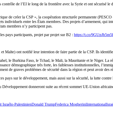
ontrôle de l’EI le long de la frontière avec la Syrie et ont sécurisé le dé
rique de créer la CSP », la coopération structurée permanente (PESCO en a
ts individuels entre les États membres. Des projets d’armement, qui inté
tats membres n’y participent pas.
 les pays participants, projet par projet sur B2 :
https://t.co/9GUpJh5m5
Malte) ont notifié leur intention de faire partie de la CSP. Ils identi
Sahel, le Burkina Faso, le Tchad, le Mali, la Mauritanie et le Niger. La 
ssance démographique très forte, les faiblesses institutionnelles, l’immigr
ement de graves problèmes de sécurité dans la région et peut avoir des 
pays sur le développement, mais aussi sur la sécurité, la lutte contre la 
es du Développement donneront suite au récent sommet UE-Union africaine
t Israélo-Palestinien
Donald Trump
Federica Mogherini
International
Isra