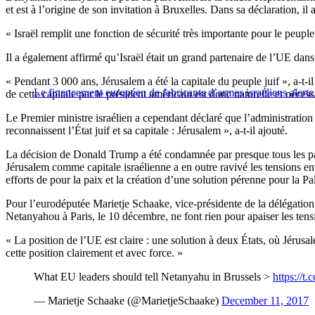
et est à l’origine de son invitation à Bruxelles. Dans sa déclaration, 
« Israël remplit une fonction de sécurité très importante pour le peupl
Il a également affirmé qu’Israël était un grand partenaire de l’UE dans
« Pendant 3 000 ans, Jérusalem a été la capitale du peuple juif », a-t-
Le financement européen de fabricants d’armes israéliens alert
de cette capitale par le président américain est donc naturelle et nécessa
Le Premier ministre israélien a cependant déclaré que l’administration
reconnaissent l’État juif et sa capitale : Jérusalem », a-t-il ajouté.
La décision de Donald Trump a été condamnée par presque tous les p
Jérusalem comme capitale israélienne a en outre ravivé les tensions ent
efforts de pour la paix et la création d’une solution pérenne pour la Pal
Pour l’eurodéputée Marietje Schaake, vice-présidente de la délégation 
Netanyahou à Paris, le 10 décembre, ne font rien pour apaiser les tensi
« La position de l’UE est claire : une solution à deux États, où Jérusalem
cette position clairement et avec force. »
What EU leaders should tell Netanyahu in Brussels >
https://
— Marietje Schaake (@MarietjeSchaake)
December 11, 2017