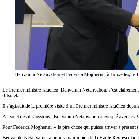
Benyamin Netanyahou et Federica Mogherini, à Bruxelles, le 1
Le Premier ministre israélien, Benyamin Netanyahou, s’est clairement o
d’Israël.
Il s’agissait de la première visite d’un Premier ministre israélien dep
Au sujet des discussions, Benyamin Netanyahou a évoqué avec les 28 mi
Pour Federica Mogherini, « la pire chose qui puisse arriver à présent se
Benyamin Netanyahou a pour sa part remercié la Haute Représentante et