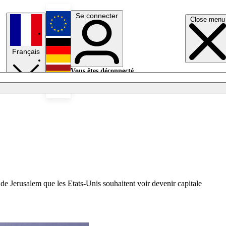
Se connecter
Close menu
English
Français
Deutsch
Vous êtes déconnecté.
Se connecter
Español
Lumières éteintes
de Jerusalem que les Etats-Unis souhaitent voir devenir capitale