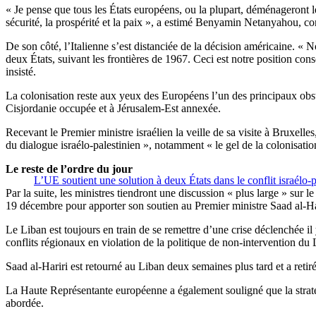
« Je pense que tous les États européens, ou la plupart, déménageront 
sécurité, la prospérité et la paix », a estimé Benyamin Netanyahou, co
De son côté, l’Italienne s’est distanciée de la décision américaine. « N
deux États, suivant les frontières de 1967. Ceci est notre position conso
insisté.
La colonisation reste aux yeux des Européens l’un des principaux obsta
Cisjordanie occupée et à Jérusalem-Est annexée.
Recevant le Premier ministre israélien la veille de sa visite à Bruxelle
du dialogue israélo-palestinien », notamment « le gel de la colonisatio
Le reste de l’ordre du jour
L’UE soutient une solution à deux États dans le conflit israélo-p
Par la suite, les ministres tiendront une discussion « plus large » s
19 décembre pour apporter son soutien au Premier ministre Saad al-Hari
Le Liban est toujours en train de se remettre d’une crise déclenchée il
conflits régionaux en violation de la politique de non-intervention du 
Saad al-Hariri est retourné au Liban deux semaines plus tard et a retir
La Haute Représentante européenne a également souligné que la stratégi
abordée.