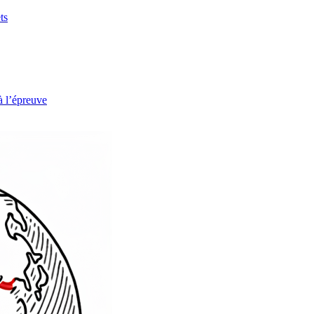
ts
à l’épreuve