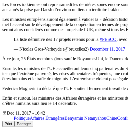
Les forces irakiennes ont repris samedi les dernières zones encore sous c
ans après la prise par Daesh d’environ un tiers du territoire irakien.
Les ministres européens auront également à valider la « décision histo
met l’accent sur le développement de la coopération en termes de proje
seront alors considérés comme des projets de l’UE, même si tous les É
La liste définitive des 17 projets retenus pour la
#PESCO
, avec
— Nicolas Gros-Verheyde (@bruxelles2)
December 11, 2017
À ce jour, 25 États membres (tous sauf le Royaume-Uni, le Danemark et 
Ensuite, les ministres de l’UE accueilleront leurs cinq partenaires du 
tels que l’extrême pauvreté, les crises alimentaires fréquentes, une croi
êtres humains et le trafic de migrants. L’extrémisme violent pose égal
Federica Mogherini a déclaré que l’UE soutient fermement travail de ces 
Enfin et surtout, les ministres des Affaires étrangères et les ministr
d’êtres humains aura lieu le 14 décembre.
Dec 11, 2017 - 16:42
Politique
Affaires Étrangères
Benyamin Netanyahou
Chine
Confli
Print
Partager